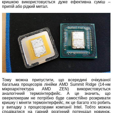
кришкою використовується дуже ефективна суміш –
припій або рідкий метал.
Тому можна припустити, що всередині очікуваної
багатьма процесорів лінійки AMD Summit Ridge (14-нм
мікроархітектура AMD ZEN) використовується
аналогічний термоінтерфейс. А це значить, що
оверклокерам не потрібно буде самостійно розкривати
кришку і міняти термоінтерфейс, як це багато хто робить
у випадку з процесорами компанії Intel. Тобто можна
сподіватися на гарний розгінний потенціал новинок,