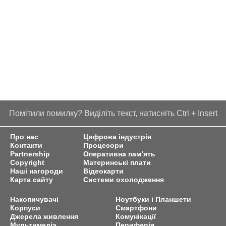
Помітили помилку? Виділіть текст, натисніть Ctrl + Insert
Про нас
Цифрова індустрія
Контакти
Процесори
Partnership
Оперативна пам’ять
Copyright
Материнські плати
Наші нагороди
Відеокарти
Карта сайту
Системи охолодження
Накопичувачі
Ноутбуки і Планшети
Корпуси
Смартфони
Джерела живлення
Комунікації
Мультимедіа
Периферія