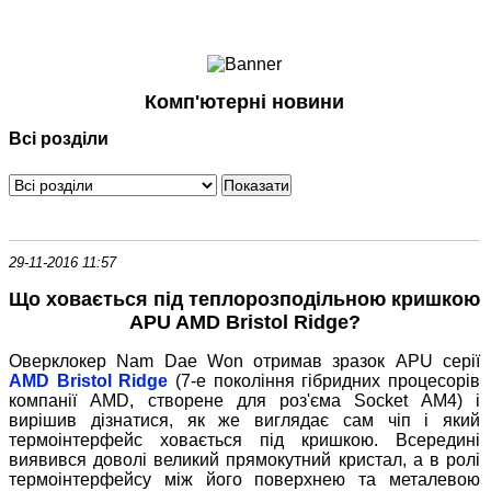
Ноутбуки і Планшети
Смартфони
Комунікації
Комп'ютерні новини
Периферія
Всі розділи
Автоелектроніка
Програмне забезпечення
Ігри
29-11-2016 11:57
Що ховається під теплорозподільною кришкою
APU AMD Bristol Ridge?
Оверклокер Nam Dae Won отримав зразок APU серії
AMD Bristol Ridge
(7-е покоління гібридних процесорів
компанії AMD, створене для роз'єма Socket AM4) і
вирішив дізнатися, як же виглядає сам чіп і який
термоінтерфейс ховається під кришкою. Всередині
виявився доволі великий прямокутний кристал, а в ролі
термоінтерфейсу між його поверхнею та металевою