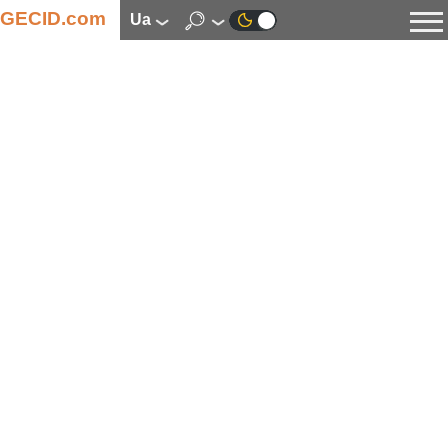
GECID.com
ua
Новини
Відео
Огляди
Цифрова індустрія
Процесори
Оперативна пам’ять
Материнські плати
Відеокарти
Системи охолодження
Накопичувачі
Корпуси
Джерела живлення
Мультимедіа
Цифрове фото та відео
Монітори