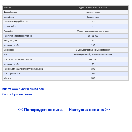
Модель
HyperX Cloud Alpha Wireless
Форм-фактор
повнорозмірні
Інтерфейс
Бездротовий
Частота інтерфейсу, ГГц
2,4
Радіус дії, м
20
Динаміки
50-мм з неодимовими магнітами
Частотна характеристика, Гц
15–21 000
Імпеданс, Ом
62
Чутливість, дБ
103
Мікрофон
6-мм електретний конденсаторний
Тип
двонаправлений, з шумозаглушенням
Частотна характеристика, Гц
50-7200
Чутливість, дБ
15
Час роботи в автономному режимі, год
300
Час зарядки, год
4,5
Маса, г
335
https://www.hyperxgaming.com
Сергій Буділовський
<< Попередня новина
Наступна новина >>