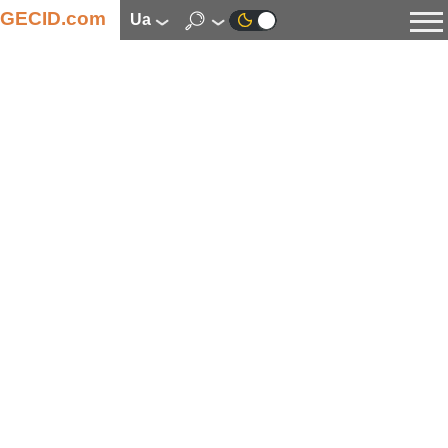
GECID.com
ua
Новини
Відео
Огляди
Цифрова індустрія
Процесори
Оперативна пам’ять
Материнські плати
Відеокарти
Системи охолодження
Накопичувачі
Корпуси
Джерела живлення
Мультимедіа
Цифрове фото та відео
Монітори