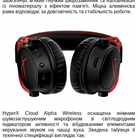
забезпечує м'який гнучкий шкірозамінник та наповнювач
із піноматеріалу з ефектом пам'яті. Міцна алюмінієва
рама відповідає за довговічність та стабільність роботи.
HyperX Cloud Alpha Wireless оснащена знімним
шумозаглушуючим мікрофоном зі світлодіодним
індикатором активності та вбудованими елементами
керування звуком на чашці вуха. Зведена таблиця її
технічної специфікації виглядає так: