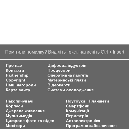
Помітили помилку? Виділіть текст, натисніть Ctrl + Insert
Про нас
Цифрова індустрія
Контакти
Процесори
Partnership
Оперативна пам’ять
Copyright
Материнські плати
Наші нагороди
Відеокарти
Карта сайту
Системи охолодження
Накопичувачі
Ноутбуки і Планшети
Корпуси
Смартфони
Джерела живлення
Комунікації
Мультимедіа
Периферія
Цифрове фото та відео
Автоелектроніка
Монітори
Програмне забезпечення