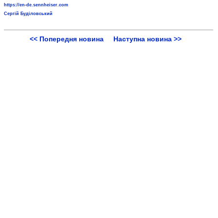
https://en-de.sennheiser.com
Сергій Буділовський
<< Попередня новина
Наступна новина >>