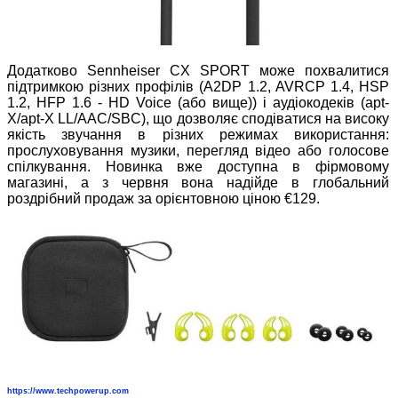
Додатково Sennheiser CX SPORT може похвалитися
підтримкою різних профілів (A2DP 1.2, AVRCP 1.4, HSP
1.2, HFP 1.6 - HD Voice (або вище)) і аудіокодеків (apt-
X/apt-X LL/AAC/SBC), що дозволяє сподіватися на високу
якість звучання в різних режимах використання:
прослуховування музики, перегляд відео або голосове
спілкування. Новинка вже доступна в фірмовому
магазині, а з червня вона надійде в глобальний
роздрібний продаж за орієнтовною ціною €129.
https://www.techpowerup.com