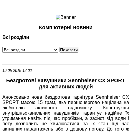
Ноутбуки і Планшети
Смартфони
Комунікації
Комп'ютерні новини
Периферія
Всі розділи
Автоелектроніка
Програмне забезпечення
Ігри
19-05-2018 13:02
Бездротові навушники Sennheiser CX SPORT
для активних людей
Анонсовано нова бездротова гарнітура Sennheiser CX
SPORT масою 15 грам, яка першочергово націлена на
любителів активного відпочинку. Конструкція
внутрішньоканальних навушників гарантує надійне їх
утримання навіть під час пробіжки, а захист від води і
поту дозволить не хвилюватися за їх стан під час
активних навантажень або в дощову погоду. До того ж