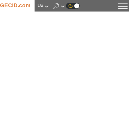
GECID.com
ua
Новини
Відео
Огляди
Цифрова індустрія
Процесори
Оперативна пам’ять
Материнські плати
Відеокарти
Системи охолодження
Накопичувачі
Корпуси
Джерела живлення
Мультимедіа
Цифрове фото та відео
Монітори