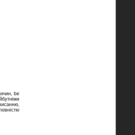
ричин, be
айбутніми
висанню,
повністю