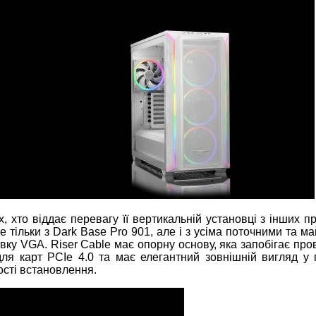
 хто віддає перевагу її вертикальній установці з інших п
не тільки з Dark Base Pro 901, але і з усіма поточними та м
ку VGA. Riser Cable має опорну основу, яка запобігає про
ля карт PCIe 4.0 та має елегантний зовнішній вигляд у 
ості встановлення.