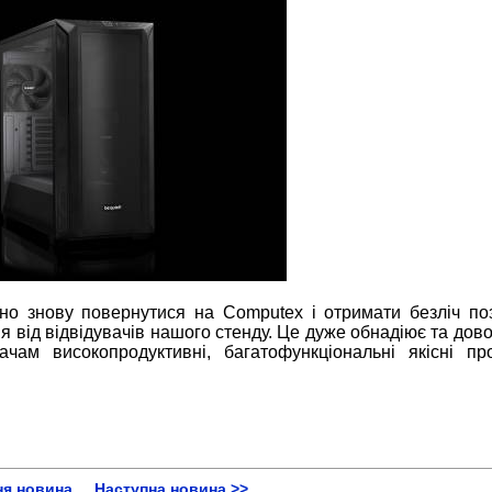
но знову повернутися на Computex і отримати безліч по
ня від відвідувачів нашого стенду. Це дуже обнадіює та дов
чам високопродуктивні, багатофункціональні якісні про
ня новина
Наступна новина >>