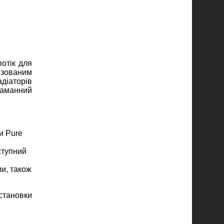
потік для
ізованим
адіаторів
таманний
и Pure
ступний
и, також
становки