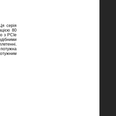
Ця серія
ацією 80
ю з PCIe
одібними
летенні.
 потужна
потужним