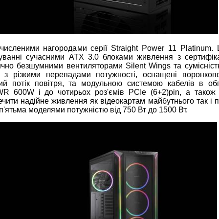
численими нагородами серії Straight Power 11 Platinum. 
туванні сучасними ATX 3.0 блоками живлення з сертифік
ично безшумними вентиляторами Silent Wings та сумісніст
 з різкими перепадами потужності, оснащені воронкоп
ий потік повітря, та модульною системою кабелів в обп
R 600W і до чотирьох роз'ємів PCIe (6+2)pin, а також
ечити надійне живлення як відеокартам майбутнього так і 
'ятьма моделями потужністю від 750 Вт до 1500 Вт.