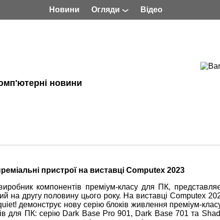
Новини
Огляди
Відео
омп'ютерні новини
 преміальні пристрої на виставці Computex 2023
й виробник компонентів преміум-класу для ПК, представляє
ний на другу половину цього року. На виставці Computex 20
quiet! демонструє нову серію блоків живлення преміум-класу
ів для ПК: серію Dark Base Pro 901, Dark Base 701 та Sha