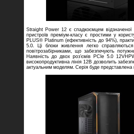
Straight Power 12 є спадкоємцем відзначеної 
пристроїв преміум-класу є простими у корис
PLUS® Platinum (ефективність до 94%), практ
5.0. Ці блоки живлення легко справляються
повітрозабірниками, що забезпечують потужн
Наявність до двох роз'ємів PCIe 5.0 12VHPW
високопродуктивна лінія 12В дозволить забезп
актуальним моделям. Серія буде представлена п