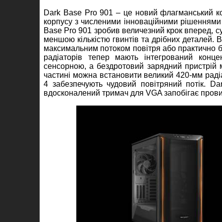
Dark Base Pro 901 – це новий флагманський кор
корпусу з численими інноваційними рішеннями 
Base Pro 901 зробив величезний крок вперед, с
меншою кількістю гвинтів та дрібних деталей. 
максимальним потоком повітря або практично 
радіаторів тепер мають інтегрований конц
сенсорною, а бездротовий зарядний пристрій 
частині можна встановити великий 420-мм радіа
4 забезпечують чудовий повітряний потік. D
вдосконалений тримач для VGA запобігає прови