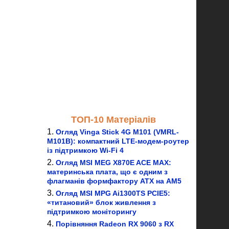
ТОП-10 Матеріалів
Огляд Vinga Stick 4G M101 (VMRL-
M101B): компактний LTE-модем-роутер
із підтримкою Wi-Fi 4
Огляд MSI MEG X870E ACE MAX:
материнська плата, що є одним з
флагманів формфактору ATX на AM5
Огляд MSI MPG Ai1300TS PCIE5:
«титановий» блок живлення з
підтримкою моніторингу
Порівняння Radeon RX 9060 з RX