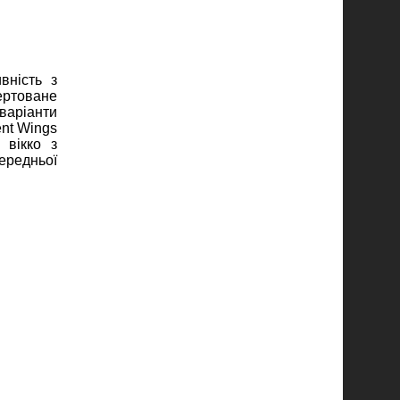
вність з
ертоване
варіанти
nt Wings
 вікко з
ередньої