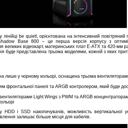
лінійці be quiet!, орієнтована на інтенсивний повітряний 
 Shadow Base 800 – це перша версія корпусу з оптим
ля великих відеокарт, материнських плат E-ATX та 420-мм р
рія буде представлена трьома моделями, кожній з яких при
на лише у чорному кольорі, оснащена трьома вентиляторам
ям фронтальної панелі та ARGB контролером, який буде до
вентиляторами Light Wings з PWM та ARGB концентраторам
кольорі
ку HDD і SSD накопичувачів, можливість вертикальної у
влення залишає більше місця для кабелів.