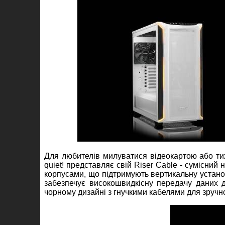
Для любителів милуватися відеокартою або тих,
quiet! представляє свій Riser Cable - сумісний 
корпусами, що підтримують вертикальну установ
забезпечує високошвидкісну передачу даних д
чорному дизайні з гнучкими кабелями для зручн