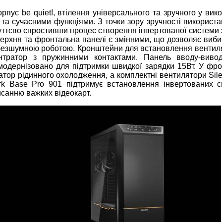
пус be quiet!, втілення універсального та зручного у вик
та сучасними функціями. З точки зору зручності використа
уттєво спростивши процес створення інвертованої системи 
Верхня та фронтальна панелі є змінними, що дозволяє виби
безшумною роботою. Кронштейни для встановлення вентиля
ентратор з пружинними контактами. Панель вводу-виво
модернізовано для підтримки швидкої зарядки 15Вт. У фро
тор рідинного охолодження, а комплектні вентилятори Sile
ark Base Pro 901 підтримує встановлення інвертованих с
санню важких відеокарт.