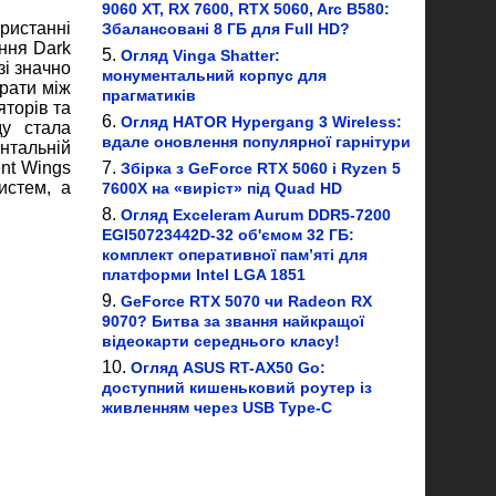
9060 XT, RX 7600, RTX 5060, Arc B580:
ористанні
Збалансовані 8 ГБ для Full HD?
ння Dark
Огляд Vinga Shatter:
зі значно
монументальний корпус для
рати між
прагматиків
торів та
Огляд HATOR Hypergang 3 Wireless:
ду стала
вдале оновлення популярної гарнітури
нтальній
nt Wings
Збірка з GeForce RTX 5060 і Ryzen 5
истем, а
7600X на «виріст» під Quad HD
Огляд Exceleram Aurum DDR5-7200
EGI50723442D-32 об'ємом 32 ГБ:
комплект оперативної пам’яті для
платформи Intel LGA 1851
GeForce RTX 5070 чи Radeon RX
9070? Битва за звання найкращої
відеокарти середнього класу!
Огляд ASUS RT-AX50 Go:
доступний кишеньковий роутер із
живленням через USB Type-C