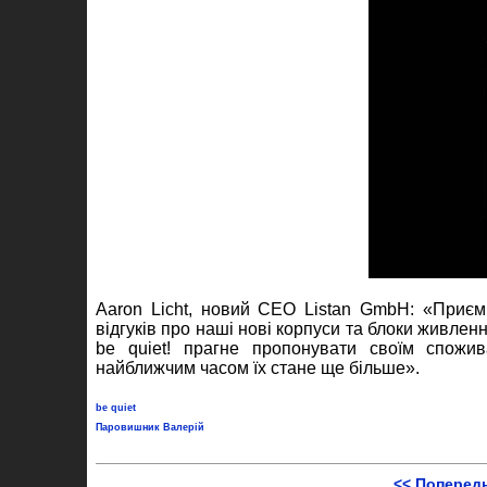
Aaron Licht, новий CEO Listan GmbH: «Приєм
відгуків про наші нові корпуси та блоки живлен
be quiet! прагне пропонувати своїм спожива
найближчим часом їх стане ще більше».
be quiet
Паровишник Валерій
<< Поперед