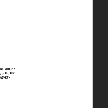
зитивних
одить, що
дукти, і