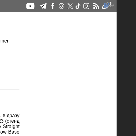
 відразу
23 (стенд
 Straight
dow Base