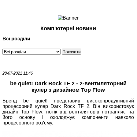
Ноутбуки і Планшети
Смартфони
Комунікації
Комп'ютерні новини
Периферія
Всі розділи
Автоелектроніка
Програмне забезпечення
Ігри
28-07-2021 11:46
be quiet! Dark Rock TF 2 - 2-вентиляторний
кулер з дизайном Top Flow
Бренд be quiet! представив високопродуктивний
процесорний кулер Dark Rock TF 2. Він використовує
дизайн Top Flow: потік від вентиляторів потрапляє на
його основу і охолоджує компоненти навколо
процесорного роз'єму.