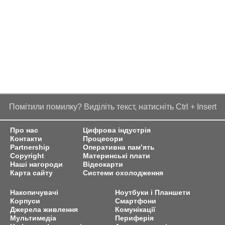
Помітили помилку? Виділіть текст, натисніть Ctrl + Insert
Про нас
Цифрова індустрія
Контакти
Процесори
Partnership
Оперативна пам’ять
Copyright
Материнські плати
Наші нагороди
Відеокарти
Карта сайту
Системи охолодження
Накопичувачі
Ноутбуки і Планшети
Корпуси
Смартфони
Джерела живлення
Комунікації
Мультимедіа
Периферія