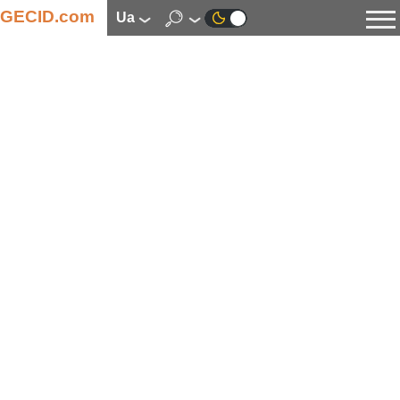
GECID.com
ua
Новини
Відео
Огляди
Цифрова індустрія
Процесори
Оперативна пам’ять
Материнські плати
Відеокарти
Системи охолодження
Накопичувачі
Корпуси
Джерела живлення
Мультимедіа
Цифрове фото та відео
Монітори