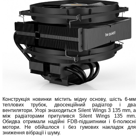
Конструкція новинки містить мідну основу, шість 6-мм
теплових трубок, двосекційний радіатор і два
вентилятори. Угорі знаходиться Silent Wings 3 135 mm, а
між радіаторами притулився Silent Wings 135 mm.
Обидва отримали надійні FDB-підшипники і 6-полюсні
мотори. Не обійшлося і без гумових накладок для
зниження вібрації і шуму.