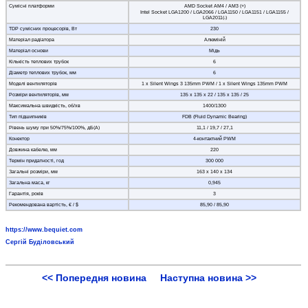
Cумісні платформи
AMD Socket AM4 / AM3 (+)
Intel Socket LGA1200 / LGA2066 / LGA1150 / LGA1151 / LGA1155 /
LGA2011(-)
TDP сумісних процесорів, Вт
230
Матеріал радіатора
Алюміній
Матеріал основи
Мідь
Кількість теплових трубок
6
Діаметр теплових трубок, мм
6
Моделі вентиляторів
1 x Silent Wings 3 135mm PWM / 1 x Silent Wings 135mm PWM
Розміри вентиляторів, мм
135 х 135 х 22 / 135 х 135 / 25
Максимальна швидкість, об/хв
1400/1300
Тип підшипників
FDB (Fluid Dynamic Bearing)
Рівень шуму при 50%/75%/100%, дБ(А)
11,1 / 19,7 / 27,1
Конектор
4-контактний PWM
Довжина кабелю, мм
220
Термін придатності, год
300 000
Загальні розміри, мм
163 х 140 х 134
Загальна маса, кг
0,945
Гарантія, років
3
Рекомендована вартість, € / $
85,90 / 85,90
https://www.bequiet.com
Сергій Буділовський
<< Попередня новина
Наступна новина >>