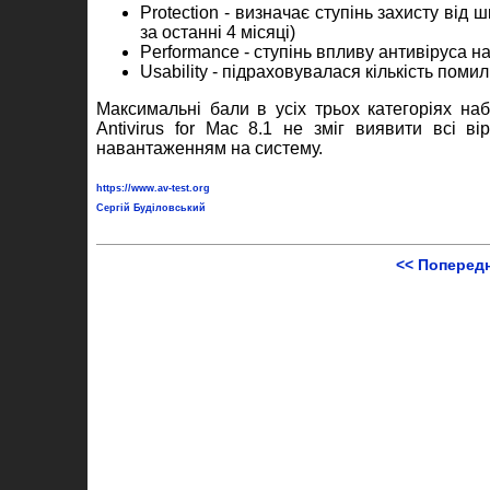
Protection - визначає ступінь захисту від 
за останні 4 місяці)
Performance - ступінь впливу антивіруса н
Usability - підраховувалася кількість пом
Максимальні бали в усіх трьох категоріях набр
Antivirus for Mac 8.1 не зміг виявити всі в
навантаженням на систему.
https://www.av-test.org
Сергій Буділовський
<< Поперед