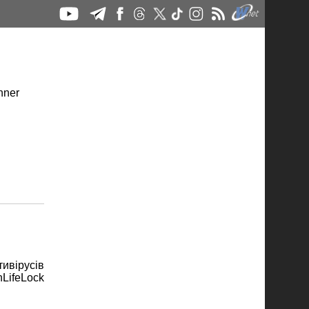
ивірусів
nLifeLock