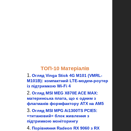
ТОП-10 Матеріалів
Огляд Vinga Stick 4G M101 (VMRL-
M101B): компактний LTE-модем-роутер
із підтримкою Wi-Fi 4
Огляд MSI MEG X870E ACE MAX:
материнська плата, що є одним з
флагманів формфактору ATX на AM5
Огляд MSI MPG Ai1300TS PCIE5:
«титановий» блок живлення з
підтримкою моніторингу
Порівняння Radeon RX 9060 з RX