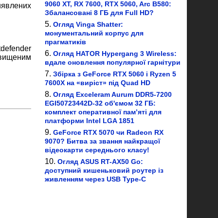
9060 XT, RX 7600, RTX 5060, Arc B580:
виявлених
Збалансовані 8 ГБ для Full HD?
Огляд Vinga Shatter:
монументальний корпус для
прагматиків
tdefender
Огляд HATOR Hypergang 3 Wireless:
двищеним
вдале оновлення популярної гарнітури
Збірка з GeForce RTX 5060 і Ryzen 5
7600X на «виріст» під Quad HD
Огляд Exceleram Aurum DDR5-7200
EGI50723442D-32 об'ємом 32 ГБ:
комплект оперативної пам’яті для
платформи Intel LGA 1851
GeForce RTX 5070 чи Radeon RX
9070? Битва за звання найкращої
відеокарти середнього класу!
Огляд ASUS RT-AX50 Go:
доступний кишеньковий роутер із
живленням через USB Type-C