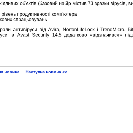
шкідливих об'єктів (базовий набір містив 73 зразки вірусів, 
а рівень продуктивності комп'ютера
илкових спрацьовувань
али антивіруси від Avira, NortonLifeLock і TrendMicro. Bi
іруси, а Avast Security 14.5 додатково «відзначився» пі
ня новина
Наступна новина >>