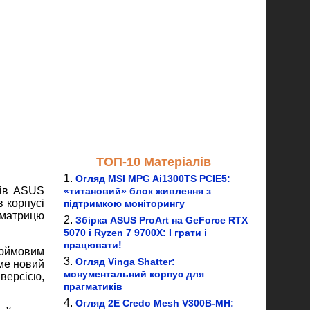
ТОП-10 Матеріалів
Огляд MSI MPG Ai1300TS PCIE5:
рів ASUS
«титановий» блок живлення з
в корпусі
підтримкою моніторингу
 матрицю
Збірка ASUS ProArt на GeForce RTX
5070 і Ryzen 7 9700X: І грати і
працювати!
дюймовим
Огляд Vinga Shatter:
име новий
монументальний корпус для
версією,
прагматиків
Огляд 2E Credo Mesh V300B-MH: