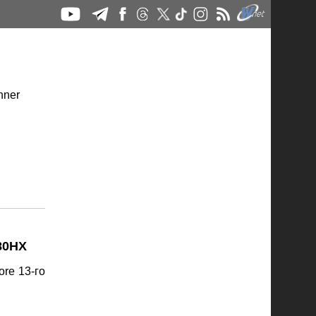
80HX
re 13-го