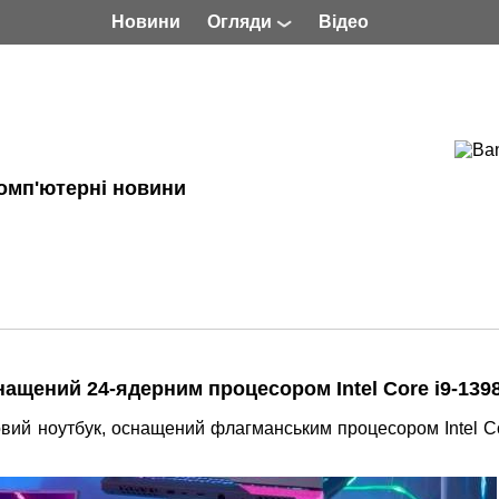
Новини
Огляди
Відео
омп'ютерні новини
ащений 24-ядерним процесором Intel Core i9-139
вий ноутбук, оснащений флагманським процесором Intel Co