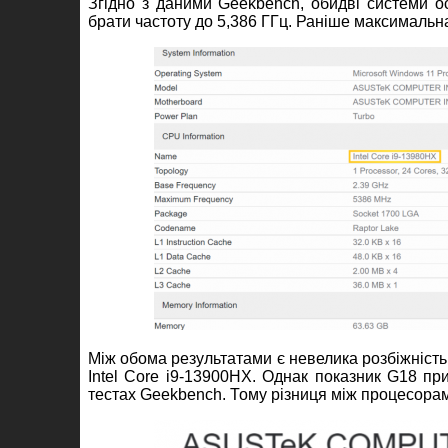
Згідно з даними Geekbench, обидві системи о
брати частоту до 5,386 ГГц. Раніше максимальна
Між обома результатами є невелика розбіжність, 
Intel Core i9-13900HX. Однак показник G18 пр
тестах Geekbench. Тому різниця між процесорам