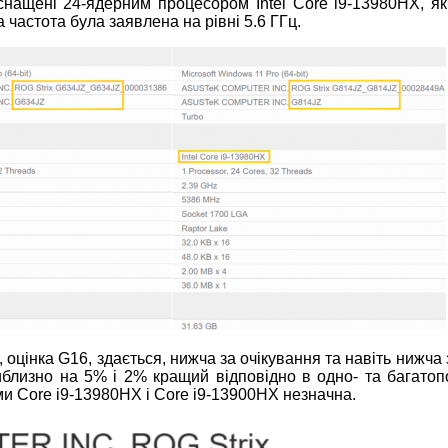
снащені 24-ядерним процесором Intel Core i9-13980HX, я
 частота була заявлена на рівні 5.6 ГГц.
оцінка G16, здається, нижча за очікування та навіть нижча 
иблизно на 5% і 2% кращий відповідно в одно- та багатоп
и Core i9-13980HX і Core i9-13900HX незначна.