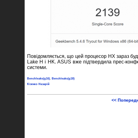
Повідомляється, що цей процесор HX зараз буде
Lake H і HK. ASUS вже підтвердила прес-конфере
системи.
Benchleaks(g16)
,
Benchleaks(g18)
Кізенко Назарій
<< Поперед