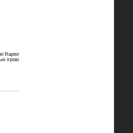
el Raptor
ні ігрові