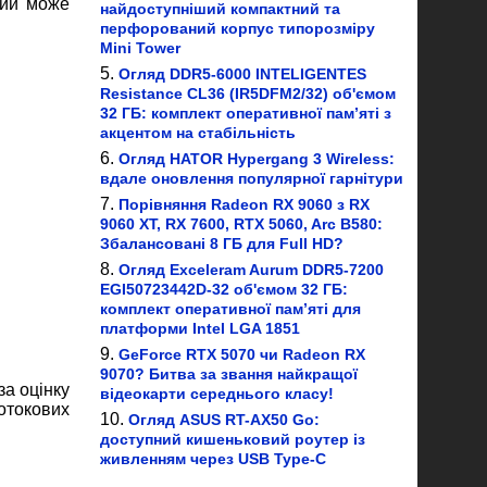
кий може
найдоступніший компактний та
перфорований корпус типорозміру
Mini Tower
Огляд DDR5-6000 INTELIGENTES
Resistance CL36 (IR5DFM2/32) об'ємом
32 ГБ: комплект оперативної пам’яті з
акцентом на стабільність
Огляд HATOR Hypergang 3 Wireless:
вдале оновлення популярної гарнітури
Порівняння Radeon RX 9060 з RX
9060 XT, RX 7600, RTX 5060, Arc B580:
Збалансовані 8 ГБ для Full HD?
Огляд Exceleram Aurum DDR5-7200
EGI50723442D-32 об'ємом 32 ГБ:
комплект оперативної пам’яті для
платформи Intel LGA 1851
GeForce RTX 5070 чи Radeon RX
9070? Битва за звання найкращої
за оцінку
відеокарти середнього класу!
отокових
Огляд ASUS RT-AX50 Go:
доступний кишеньковий роутер із
живленням через USB Type-C