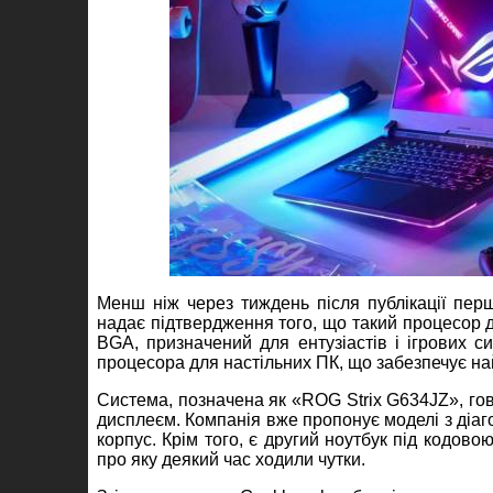
Менш ніж через тиждень після публікації пер
надає підтвердження того, що такий процесор д
BGA, призначений для ентузіастів і ігрових 
процесора для настільних ПК, що забезпечує най
Система, позначена як «ROG Strix G634JZ», го
дисплеєм. Компанія вже пропонує моделі з діаг
корпус. Крім того, є другий ноутбук під кодов
про яку деякий час ходили чутки.