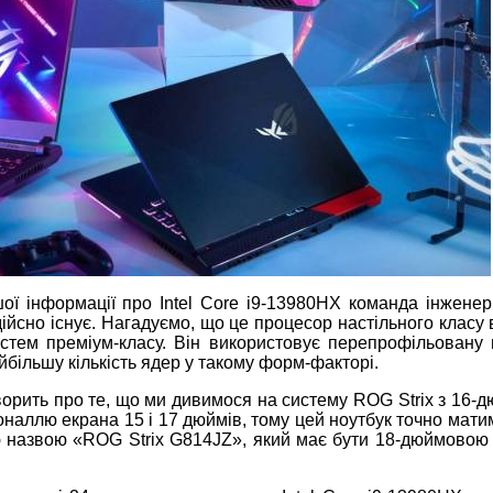
шої інформації про Intel Core i9-13980HX команда інжене
ійсно існує. Нагадуємо, що це процесор настільного класу 
систем преміум-класу. Він використовує перепрофільовану
більшу кількість ядер у такому форм-факторі.
ворить про те, що ми дивимося на систему ROG Strix з 16-
оналлю екрана 15 і 17 дюймів, тому цей ноутбук точно мат
ою назвою «ROG Strix G814JZ», який має бути 18-дюймовою 