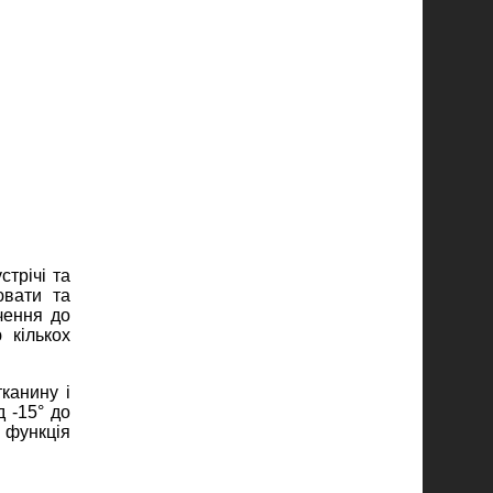
трічі та
ювати та
чення до
 кількох
канину і
д -15° до
 функція