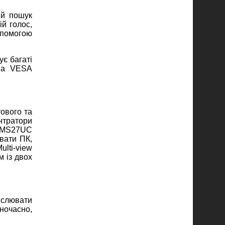
ий пошук
й голос,
опомогою
ує багаті
ана VESA
ового та
нтратори
t MS27UC
вати ПК,
lti-view
м із двох
нслювати
ночасно,