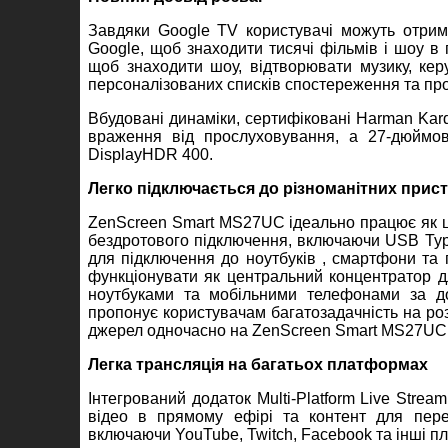
Завдяки Google TV користувачі можуть отрим
Google, щоб знаходити тисячі фільмів і шоу в
щоб знаходити шоу, відтворювати музику, ке
персоналізованих списків спостереження та про
Вбудовані динаміки, сертифіковані Harman Kard
враження від прослуховування, а 27-дюйм
DisplayHDR 400.
Легко підключається до різноманітних прис
ZenScreen Smart MS27UC ідеально працює як ц
бездротового підключення, включаючи USB Type
для підключення до ноутбуків , смартфони та 
функціонувати як центральний концентратор д
ноутбуками та мобільними телефонами за доп
пропонує користувачам багатозадачність на роз
джерел одночасно на ZenScreen Smart MS27UC
Легка трансляція на багатьох платформах
Інтегрований додаток Multi-Platform Live Str
відео в прямому ефірі та контент для пере
включаючи YouTube, Twitch, Facebook та інші п