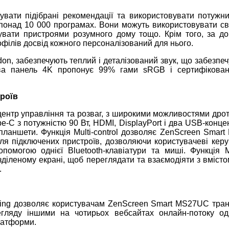
увати підібрані рекомендації та використовувати потужн
 понад 10 000 програмах. Вони можуть використовувати сві
рувати пристроями розумного дому тощо. Крім того, за д
філів досвід кожного персоналізований для нього.
on, забезпечують теплий і деталізований звук, що забезпеч
ова панель 4K пропонує 99% гами sRGB і сертифіков
троїв
ентр управління та розваг, з широкими можливостями дрот
-C з потужністю 90 Вт, HDMI, DisplayPort і два USB-конце
планшети. Функція Multi-control дозволяє ZenScreen Smar
ля підключених пристроїв, дозволяючи користувачеві керу
омогою однієї Bluetooth-клавіатури та миші. Функція Mu
діленому екрані, щоб переглядати та взаємодіяти з вмісто
.
eaming дозволяє користувачам ZenScreen Smart MS27UC тра
гляду іншими на чотирьох вебсайтах онлайн-потоку од
латформи.