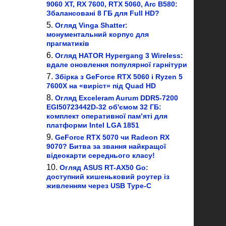
9060 XT, RX 7600, RTX 5060, Arc B580:
Збалансовані 8 ГБ для Full HD?
Огляд Vinga Shatter:
монументальний корпус для
прагматиків
Огляд HATOR Hypergang 3 Wireless:
вдале оновлення популярної гарнітури
Збірка з GeForce RTX 5060 і Ryzen 5
7600X на «виріст» під Quad HD
Огляд Exceleram Aurum DDR5-7200
EGI50723442D-32 об'ємом 32 ГБ:
комплект оперативної пам’яті для
платформи Intel LGA 1851
GeForce RTX 5070 чи Radeon RX
9070? Битва за звання найкращої
відеокарти середнього класу!
Огляд ASUS RT-AX50 Go:
доступний кишеньковий роутер із
живленням через USB Type-C