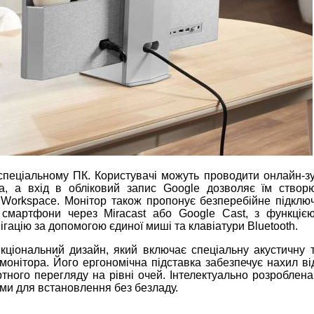
еціальному ПК. Користувачі можуть проводити онлайн-зус
а, а вхід в обліковий запис Google дозволяє їм створ
 Workspace. Монітор також пропонує безперебійне підклю
 смартфони через Miracast або Google Cast, з функцією
гацію за допомогою єдиної миші та клавіатури Bluetooth.
ціональний дизайн, який включає спеціальну акустичну т
 монітора. Його ергономічна підставка забезпечує нахил ві
ного перегляду на рівні очей. Інтелектуально розроблена
ими для встановлення без безладу.