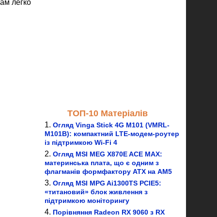
ам легко
ТОП-10 Матеріалів
Огляд Vinga Stick 4G M101 (VMRL-
M101B): компактний LTE-модем-роутер
із підтримкою Wi-Fi 4
Огляд MSI MEG X870E ACE MAX:
материнська плата, що є одним з
флагманів формфактору ATX на AM5
Огляд MSI MPG Ai1300TS PCIE5:
«титановий» блок живлення з
підтримкою моніторингу
Порівняння Radeon RX 9060 з RX