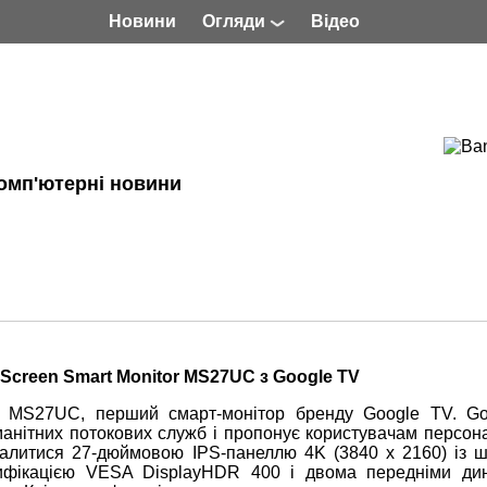
Новини
Огляди
Відео
омп'ютерні новини
creen Smart Monitor MS27UC з Google TV
 MS27UC, перший смарт-монітор бренду Google TV. G
манітних потокових служб і пропонує користувачам персона
алитися 27-дюймовою IPS-панеллю 4K (3840 x 2160) із 
ифікацією VESA DisplayHDR 400 і двома передніми ди