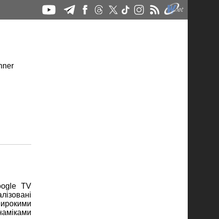
oogle TV
лізовані
широкими
наміками