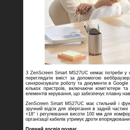
З ZenScreen Smart MS27UC немає потреби у сп
переглядати вміст за допомогою веббраузер
синхронізувати роботу та документи в Google
кількох пристроїв, включаючи комп’ютери та
елементів керування, що забезпечує плавну наві
ZenScreen Smart MS27UC має стильний і функ
зручний відсік для зберігання в задній частині
+18° і регулювання висоти 100 мм для комфорт
організації кабелів утримує дроти впорядкован
Повний досвід розваг