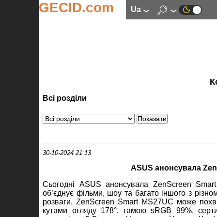
GECID.com
ua
К
Всі розділи
30-10-2024 21:13
ASUS анонсувала ZenS
Сьогодні ASUS анонсувала ZenScreen Smart
об’єднує фільми, шоу та багато іншого з різно
розваги. ZenScreen Smart MS27UC може похв
кутами огляду 178°, гамою sRGB 99%, серт