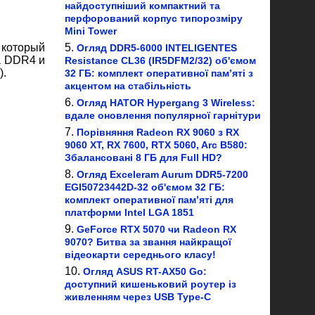
найдоступніший компактний та
перфорований корпус типорозміру
Mini Tower
 который
Огляд DDR5-6000 INTELIGENTES
а DDR4 и
Resistance CL36 (IR5DFM2/32) об'ємом
).
32 ГБ: комплект оперативної пам’яті з
акцентом на стабільність
Огляд HATOR Hypergang 3 Wireless:
вдале оновлення популярної гарнітури
Порівняння Radeon RX 9060 з RX
9060 XT, RX 7600, RTX 5060, Arc B580:
Збалансовані 8 ГБ для Full HD?
Огляд Exceleram Aurum DDR5-7200
EGI50723442D-32 об'ємом 32 ГБ:
комплект оперативної пам’яті для
платформи Intel LGA 1851
GeForce RTX 5070 чи Radeon RX
9070? Битва за звання найкращої
відеокарти середнього класу!
Огляд ASUS RT-AX50 Go:
доступний кишеньковий роутер із
живленням через USB Type-C