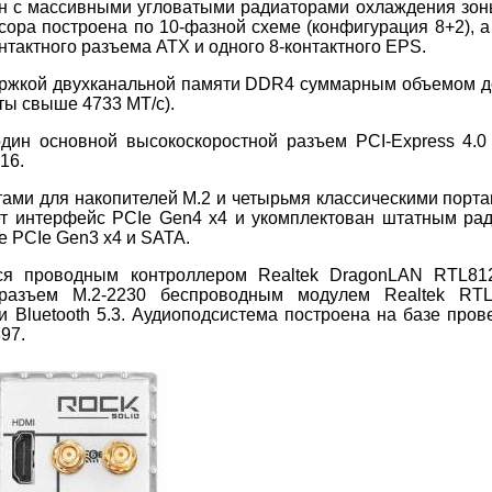
йн с массивными угловатыми радиаторами охлаждения зо
сора построена по 10-фазной схеме (конфигурация 8+2), а
нтактного разъема ATX и одного 8-контактного EPS.
ержкой двухканальной памяти DDR4 суммарным объемом д
ты свыше 4733 МТ/с).
дин основной высокоскоростной разъем PCI-Express 4.0
16.
тами для накопителей M.2 и четырьмя классическими порт
ет интерфейс PCIe Gen4 x4 и укомплектован штатным ра
е PCIe Gen3 x4 и SATA.
ся проводным контроллером Realtek DragonLAN RTL81
 разъем M.2-2230 беспроводным модулем Realtek RTL
 Bluetooth 5.3. Аудиоподсистема построена на базе пров
97.