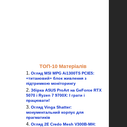
ТОП-10 Матеріалів
Огляд MSI MPG Ai1300TS PCIE5:
«титановий» блок живлення з
підтримкою моніторингу
Збірка ASUS ProArt на GeForce RTX
5070 і Ryzen 7 9700X: І грати і
працювати!
Огляд Vinga Shatter:
монументальний корпус для
прагматиків
Огляд 2E Credo Mesh V300B-MH: