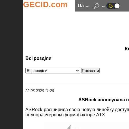
GECID.com
ua
К
Всі розділи
22-06-2026 11:26
ASRock анонсувала п
ASRock расширила свою новую линейку доступ
полноразмерном форм-факторе ATX.