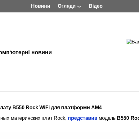
Новини
Огляди
Відео
омп'ютерні новини
лату B550 Rock WiFi для платформи AM4
ных материнских плат Rock,
представив
модель
B550 Ro