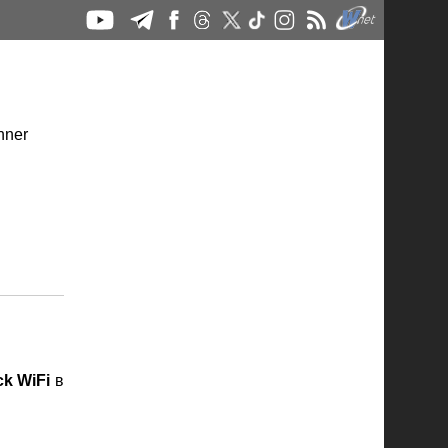
ck WiFi
в