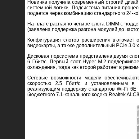
Новинка получила современный строгий диза
системной логики. Подсистема питания процес
подается через комбинацию стандартного 24-ко
На плате распаяно четыре слота DIMM с подд
(заявлена поддержка разгона модулей до часто
Конфигурация слотов расширения включает о
видеокарты, а также дополнительный PCIe 3.0 x
Дисковая подсистема представлена двумя сло
6 Гбит/с. Первый слот Hyper M.2 поддержива
охлаждения, тогда как второй работает в режим
Сетевые возможности модели обеспечивают
скоростью 2.5 Гбит/с и установленным в
реализующим поддержку стандартов Wi-Fi 6E и
бюджетного 7.1-канального кодека Realtek ALC8