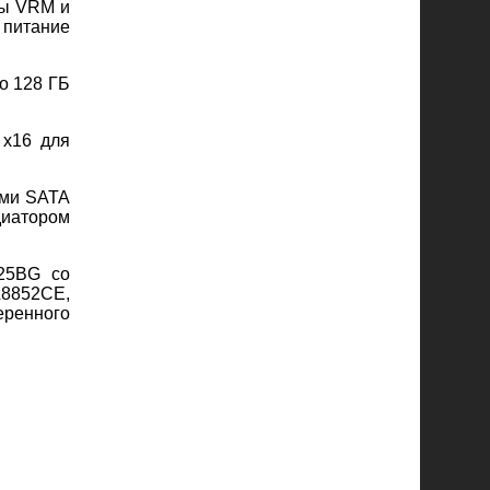
ны VRM и
 питание
о 128 ГБ
 x16 для
ами SATA
диатором
25BG со
8852CE,
еренного