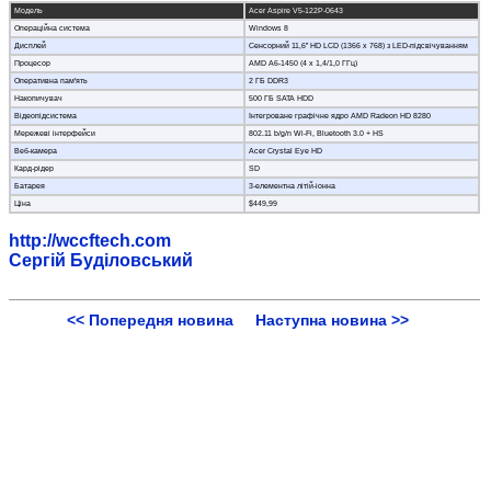
Модель
Acer Aspire V5-122P-0643
Операційна система
Windows 8
Дисплей
Сенсорний 11,6” HD LCD (1366 x 768) з LED-підсвічуванням
Процесор
AMD A6-1450 (4 x 1,4/1,0 ГГц)
Оперативна пам'ять
2 ГБ DDR3
Накопичувач
500 ГБ SATA HDD
Відеопідсистема
Інтегроване графічне ядро AMD Radeon HD 8280
Мережеві інтерфейси
802.11 b/g/n Wi-Fi, Bluetooth 3.0 + HS
Веб-камера
Acer Crystal Eye HD
Кард-рідер
SD
Батарея
3-елементна літій-іонна
Ціна
$449,99
http://wccftech.com
Сергій Буділовський
<< Попередня новина
Наступна новина >>