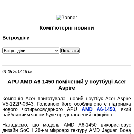
Ноутбуки і Планшети
Смартфони
Комунікації
Комп'ютерні новини
Периферія
Всі розділи
Автоелектроніка
Програмне забезпечення
Ігри
01-05-2013 16:05
APU AMD A6-1450 помічений у ноутбуці Acer
Aspire
Компанія Acer приготувала новий ноутбук Acer Aspire
V5-122P-0643. Головною його особливістю є підтримка
нового чотирьохядерного APU
AMD A6-1450
, який
найближчим часом буде представлений офіційно.
Нагадаємо, що модель AMD A6-1450 використовує
дизайн SoC і 28-нм мікроархітектуру AMD Jaguar. Вона