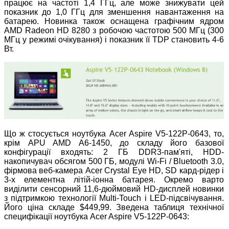
працює на частоті 1,4 ГГц, але може знижувати цей
показник до 1,0 ГГц для зменшення навантаження на
батарею. Новинка також оснащена графічним ядром
AMD Radeon HD 8280 з робочою частотою 500 МГц (300
МГц у режимі очікування) і показник її TDP становить 4-6
Вт.
Що ж стосується ноутбука Acer Aspire V5-122P-0643, то,
крім APU AMD A6-1450, до складу його базової
конфігурації входять: 2 ГБ DDR3-пам'яті, HDD-
накопичувач обсягом 500 ГБ, модулі Wi-Fi / Bluetooth 3.0,
фірмова веб-камера Acer Crystal Eye HD, SD кард-рідер і
3-х елементна літій-іонна батарея. Окремо варто
виділити сенсорний 11,6-дюймовий HD-дисплей новинки
з підтримкою технології Multi-Touch і LED-підсвічування.
Його ціна складе $449,99. Зведена таблиця технічної
специфікації ноутбука Acer Aspire V5-122P-0643: