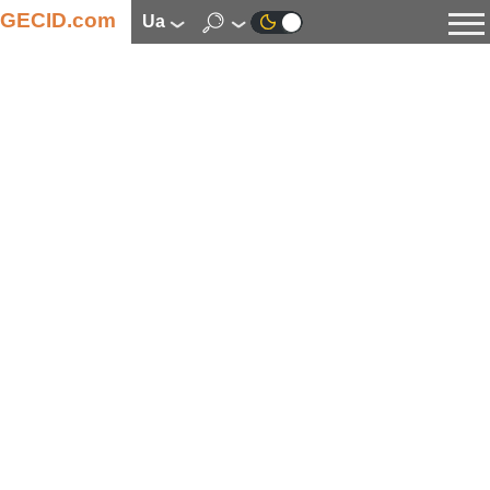
GECID.com
ua
Новини
Відео
Огляди
Цифрова індустрія
Процесори
Оперативна пам’ять
Материнські плати
Відеокарти
Системи охолодження
Накопичувачі
Корпуси
Джерела живлення
Мультимедіа
Цифрове фото та відео
Монітори