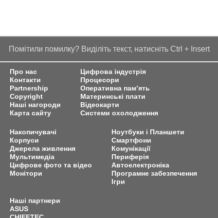
Помітили помилку? Виділіть текст, натисніть Ctrl + Insert
Про нас
Цифрова індустрія
Контакти
Процесори
Partnership
Оперативна пам’ять
Copyright
Материнські плати
Наші нагороди
Відеокарти
Карта сайту
Системи охолодження
Накопичувачі
Ноутбуки і Планшети
Корпуси
Смартфони
Джерела живлення
Комунікації
Мультимедіа
Периферія
Цифрове фото та відео
Автоелектроніка
Монітори
Програмне забезпечення
Ігри
Наші партнери
ASUS
CHIEFTEC