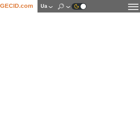
GECID.com
ua
Новини
Відео
Огляди
Цифрова індустрія
Процесори
Оперативна пам’ять
Материнські плати
Відеокарти
Системи охолодження
Накопичувачі
Корпуси
Джерела живлення
Мультимедіа
Цифрове фото та відео
Монітори