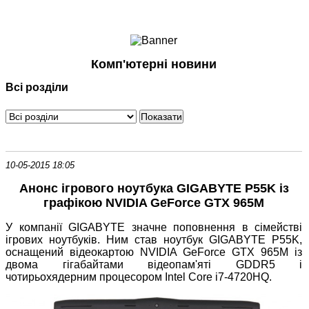
Ноутбуки і Планшети
Смартфони
Комунікації
Комп'ютерні новини
Периферія
Всі розділи
Автоелектроніка
Програмне забезпечення
Ігри
10-05-2015 18:05
Анонс ігрового ноутбука GIGABYTE P55K із
графікою NVIDIA GeForce GTX 965M
У компанії GIGABYTE значне поповнення в сімействі
ігрових ноутбуків. Ним став ноутбук GIGABYTE P55K,
оснащений відеокартою NVIDIA GeForce GTX 965M із
двома гігабайтами відеопам'яті GDDR5 і
чотирьохядерним процесором Intel Core i7-4720HQ.