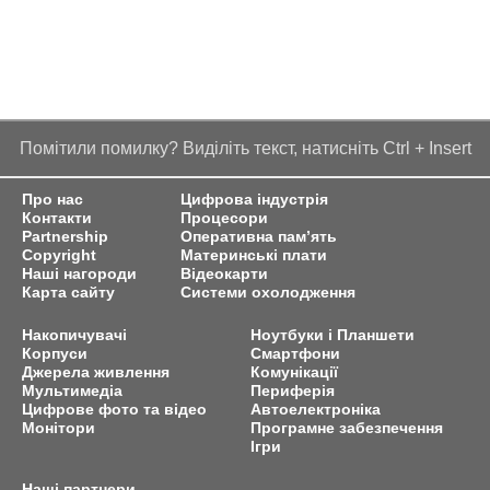
Помітили помилку? Виділіть текст, натисніть Ctrl + Insert
Про нас
Цифрова індустрія
Контакти
Процесори
Partnership
Оперативна пам’ять
Copyright
Материнські плати
Наші нагороди
Відеокарти
Карта сайту
Системи охолодження
Накопичувачі
Ноутбуки і Планшети
Корпуси
Смартфони
Джерела живлення
Комунікації
Мультимедіа
Периферія
Цифрове фото та відео
Автоелектроніка
Монітори
Програмне забезпечення
Ігри
Наші партнери