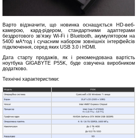
Варто відзначити, що новинка оснащується HD-веб-
камерою, кард-рідером, стандартними адаптерами
бездротового зв'язку Wi-Fi і Bluetooth, акумулятором на
5400 мА*год і сучасним набором зовнішніх інтерфейсів
підключення, серед яких USB 3.0 і HDMI.
Дата старту продажів, як і рекомендована вартість
ноутбука GIGABYTE P55K, буде озвучена виробником
додатково.
Технічні характеристики:
Модель
P55K
Операційна система
Сумісний з OS Windows 7 і вище
Екран
15,6” LCD (1920 x 1080)
Чіпсет
Intel HM87 Express Chipset
Процесор
Intel Core i7-4720HQ
4 x 2,6 ГГц – 3,6 ГГц
Графічне ядро
NVIDIA GeForce GTX 965M 2GB GDDR5
Оперативна пам'ять
4 / 8 / 16 ГБ DDR3L-1600 МГц
Накопичувач
До 2 ТБ HDD
+
До 512 ГБ SSD
Кард-рідер
SD