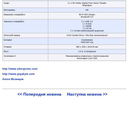
Аудіо
2 х 2 Вт Dolby Digital Plus Home Theater
Мікрофон
Веб-камера
HD
Мережеві інтерфейси
Wi-Fi 820.11b/g/n
Bluetooth 4.0
Зовнішні інтерфейси
2 х USB 3.0
1 х D-Sub
1 х HDMI
1 х RJ-45
1 х 3,5-мм комбінований аудіопорт
Оптичний привід
DVD Combo Drive + Blu-Ray (опціонально)
Батарея
6-коміркова
5400 мА*год
Розміри
380 x 269 x 26,8-34 мм
Вага
2,4 кг (з батареєю)
Особливості
Повнорозмірна клавіатура з підсвічуванням
Kensington Lock Slot
http://www.ubergizmo.com
http://www.gigabyte.com
Антон Мезенцев
<< Попередня новина
Наступна новина >>