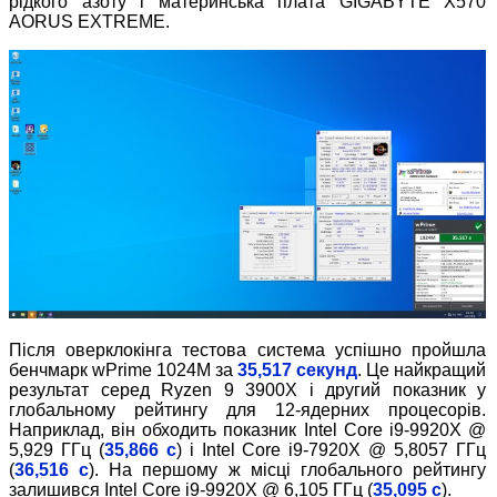
рідкого азоту і материнська плата GIGABYTE X570
AORUS EXTREME.
Після оверклокінга тестова система успішно пройшла
бенчмарк wPrime 1024M за
35,517 секунд
. Це найкращий
результат серед Ryzen 9 3900X і другий показник у
глобальному рейтингу для 12-ядерних процесорів.
Наприклад, він обходить показник Intel Core i9-9920X @
5,929 ГГц (
35,866 с
) і Intel Core i9-7920X @ 5,8057 ГГц
(
36,516 с
). На першому ж місці глобального рейтингу
залишився Intel Core i9-9920X @ 6,105 ГГц (
35,095 с
).