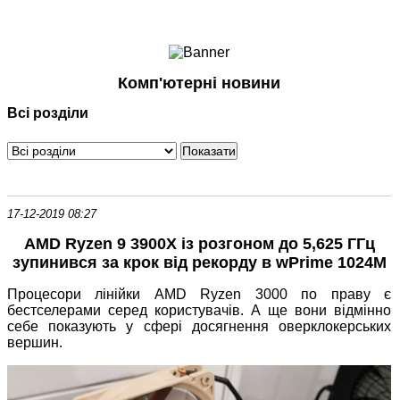
Ноутбуки і Планшети
Смартфони
Комунікації
Комп'ютерні новини
Периферія
Всі розділи
Автоелектроніка
Програмне забезпечення
Ігри
17-12-2019 08:27
AMD Ryzen 9 3900X із розгоном до 5,625 ГГц
зупинився за крок від рекорду в wPrime 1024M
Процесори лінійки AMD Ryzen 3000 по праву є
бестселерами серед користувачів. А ще вони відмінно
себе показують у сфері досягнення оверклокерських
вершин.