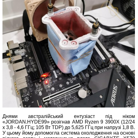
Днями австралійський ентузіаст під ніком
«JORDAN.HYDE99» розігнав AMD Ryzen 9 3900X (12/24
x 3,8 - 4,6 ГГц; 105 Вт TDP) до 5,625 ГГц при напрузі 1,8 В.
У цьому йому допомогла система охолодження на основі