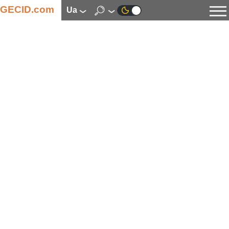
GECID.com
ua
Новини
Відео
Огляди
Цифрова індустрія
Процесори
Оперативна пам’ять
Материнські плати
Відеокарти
Системи охолодження
Накопичувачі
Корпуси
Джерела живлення
Мультимедіа
Цифрове фото та відео
Монітори