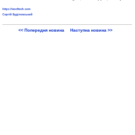
https://wccftech.com
Сергій Буділовський
<< Попередня новина
Наступна новина >>