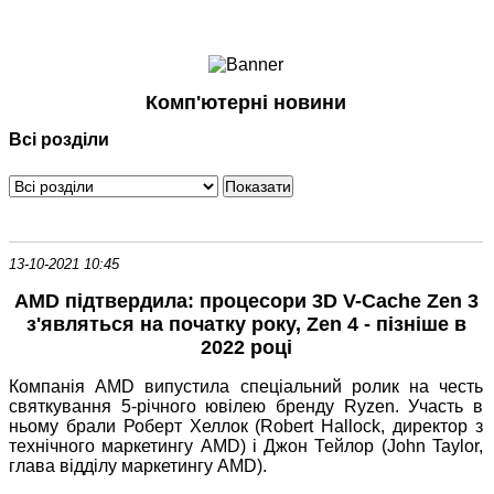
Ноутбуки і Планшети
Смартфони
Комунікації
Комп'ютерні новини
Периферія
Всі розділи
Автоелектроніка
Програмне забезпечення
Ігри
13-10-2021 10:45
AMD підтвердила: процесори 3D V-Cache Zen 3
з'являться на початку року, Zen 4 - пізніше в
2022 році
Компанія AMD випустила спеціальний ролик на честь
святкування 5-річного ювілею бренду Ryzen. Участь в
ньому брали Роберт Хеллок (Robert Hallock, директор з
технічного маркетингу AMD) і Джон Тейлор (John Taylor,
глава відділу маркетингу AMD).