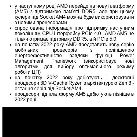
у наступному році AMD перейде на нову платформу
(AM5) з підтримкою пам'яті DDR5, але при цьому
кулери під Socket AM4 можна буде використовувати
з новими процесорами
спростована інформація про підтримку наступним
поколінням CPU інтерфейсу PCIe 4.0 - AMD AM5 не
тільки отримає підтримку DDR5, а й PCIe 5.0
на початку 2022 року AMD представить нову серію
мобільних процесорів з поліпшеною
енергоефективністю завдяки функції Power
Management Framework (використовує нові
алгоритми для вибору оптимального режиму
роботи ЦП)
на початку 2022 року дебютують і десктопні
процесори 3D V-Cache Ryzen з архітектурою Zen 3 -
остання серія під Socket AM4
процесори під платформу AM5 дебютують пізніше в
2022 році