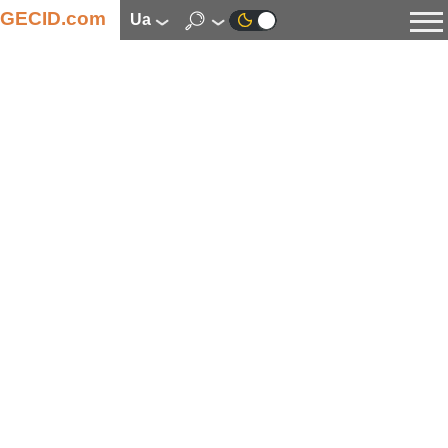
GECID.com
ua
Новини
Відео
Огляди
Цифрова індустрія
Процесори
Оперативна пам’ять
Материнські плати
Відеокарти
Системи охолодження
Накопичувачі
Корпуси
Джерела живлення
Мультимедіа
Цифрове фото та відео
Монітори