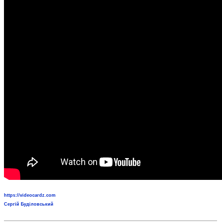
https://videocardz.com
Сергій Буділовський