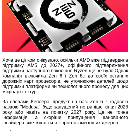
Хоча це цілком очікувано, оскільки AMD вже підтвердила
підтримку AM5 до 2027+, офіційного підтвердження
підтримки наступного покоління Ryzen ще не було.Однак
компанія включила Zen 6 і Zen 6c до своїх останніх
дорожніх карт процесорів, не уточнюючи деталей щодо
підтримки платформи чи технологічного процесу для цих
мікроархітектур.
За словами Кеплера, продукт на базі Zen 6 з кодовою
назвою "Medusa" буде запущений не раніше кінця 2026
року або навіть на початку 2027 року. Це не точна
інформація, а скоріше припущення шанованого
інсайдера, яке збігається з прогнозами інших джерел.