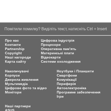
Помітили помилку? Виділіть текст, натисніть Ctrl + Insert
Про нас
Цифрова індустрія
Контакти
Процесори
Partnership
Оперативна пам’ять
Copyright
Материнські плати
Наші нагороди
Відеокарти
Карта сайту
Системи охолодження
Накопичувачі
Ноутбуки і Планшети
Корпуси
Смартфони
Джерела живлення
Комунікації
Мультимедіа
Периферія
Цифрове фото та відео
Автоелектроніка
Монітори
Програмне забезпечення
Ігри
Наші партнери
ASUS