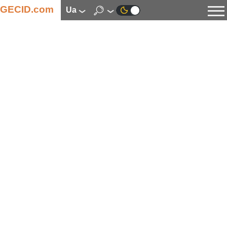
GECID.com
ua
Новини
Відео
Огляди
Цифрова індустрія
Процесори
Оперативна пам’ять
Материнські плати
Відеокарти
Системи охолодження
Накопичувачі
Корпуси
Джерела живлення
Мультимедіа
Цифрове фото та відео
Монітори