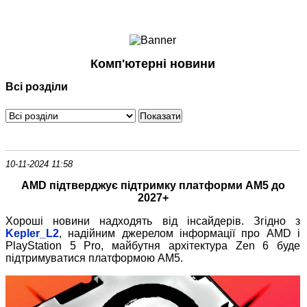
Ноутбуки і Планшети
Смартфони
Комунікації
Комп'ютерні новини
Периферія
Всі розділи
Автоелектроніка
Програмне забезпечення
Ігри
10-11-2024 11:58
AMD підтверджує підтримку платформи AM5 до
2027+
Хороші новини надходять від інсайдерів. Згідно з
Kepler_L2
, надійним джерелом інформації про AMD і
PlayStation 5 Pro, майбутня архітектура Zen 6 буде
підтримуватися платформою AM5.