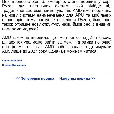
Цей процесор Zen 6, ймовірно, стане першим у серії
Ryzen для настільних систем, який відійде від
традиційної системи найменування. AMD вже перейшла
на нову систему найменування для APU та мобільних
процесорів, тому наступне покоління Ryzen, ймовірно,
також отримає нову структуру назв, ймовірно, з вищими
номерами моделей.
AMD також підтвердила, що вже працює над Zen 7, хоча
ця архітектура може вийти за межі підтримки поточної
платформи, оскільки AMD зобов'язалася підтримувати
AM5 лише до 2027 року. Однак це може змінитися.
videocardz.com
Павлик Олександр
<< Попередня новина
Наступна новина >>