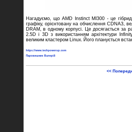
Нагадуємо, що AMD Instinct MI300 - це гібри
графіку, орієнтовану на обчислення CDNA3, вел
DRAM, в одному корпусі. Це досягається за рах
2.5D і 3D з використанням архітектури Infin
великим кластером Linux. Його планується встано
https://www.techpowerup.com
Паровишник Валерій
<< Поперед