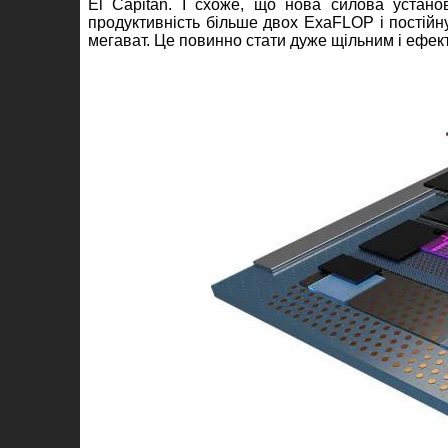
El Capitan. І схоже, що нова силова устано
продуктивність більше двох ExaFLOP і постій
мегават. Це повинно стати дуже щільним і ефе