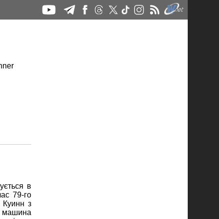
ується в
час 79-го
 Куинн з
я машина