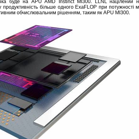
вка буде на APU AMD Instinct MI300. LLNL націлений н
ну продуктивність більше одного ExaFLOP при потужності 
ктивним обчислювальним рішенням, таким як APU MI300.