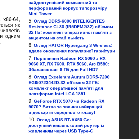
найдоступніший компактний та
перфорований корпус типорозміру
Mini Tower
 x86-64,
Огляд DDR5-6000 INTELIGENTES
ється як
Resistance CL36 (IR5DFM2/32) об'ємом
чиплетів
32 ГБ: комплект оперативної пам’яті з
ти одним
акцентом на стабільність
.
Огляд HATOR Hypergang 3 Wireless:
вдале оновлення популярної гарнітури
Порівняння Radeon RX 9060 з RX
9060 XT, RX 7600, RTX 5060, Arc B580:
Збалансовані 8 ГБ для Full HD?
Огляд Exceleram Aurum DDR5-7200
EGI50723442D-32 об'ємом 32 ГБ:
комплект оперативної пам’яті для
платформи Intel LGA 1851
GeForce RTX 5070 чи Radeon RX
9070? Битва за звання найкращої
відеокарти середнього класу!
Огляд ASUS RT-AX50 Go:
доступний кишеньковий роутер із
живленням через USB Type-C