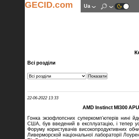
GECID.com
ua
К
Всі розділи
22-06-2022 13:33
AMD Instinct MI300 AP
Гонка экзофлопсних суперкомп'ютерів нині йде
США, був введений в експлуатацію, і тепер усі
Форуму користувачів високопродуктивних обчи
Ливерморской національної лабораторії Лоуре