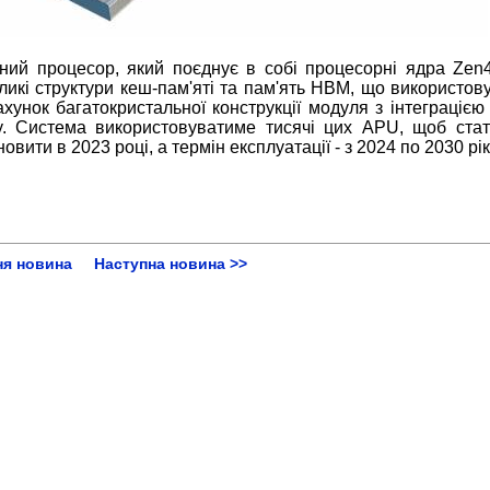
дний процесор, який поєднує в собі процесорні ядра Zen4
икі структури кеш-пам'яті та пам'ять HBM, що використову
унок багатокристальної конструкції модуля з інтеграцією 
ity. Система використовуватиме тисячі цих APU, щоб ста
вити в 2023 році, а термін експлуатації - з 2024 по 2030 рік
ня новина
Наступна новина >>