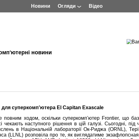
Новини
Огляди
Відео
омп'ютерні новини
U для суперкомп'ютера El Capitan Exascale
 повним ходом, оскільки суперкомп'ютер Frontier, що баз
 чекають наступного рішення в цій галузі. Сьогодні, під 
слень в Національній лабораторії Ок-Риджа (ORNL), Тері
нса (LLNL) розповіла про те, як виглядатиме экзафлопсна