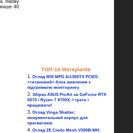
а пікову
менше 40
ТОП-10 Матеріалів
Огляд MSI MPG Ai1300TS PCIE5:
«титановий» блок живлення з
підтримкою моніторингу
Збірка ASUS ProArt на GeForce RTX
5070 і Ryzen 7 9700X: І грати і
працювати!
Огляд Vinga Shatter:
монументальний корпус для
прагматиків
Огляд 2E Credo Mesh V300B-MH: