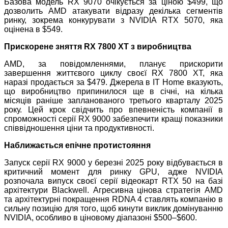
Базова модель RX 9070 очікується за ціною $499, що
дозволить AMD атакувати відразу декілька сегментів
ринку, зокрема конкурувати з NVIDIA RTX 5070, яка
оцінена в $549.
Прискорене зняття RX 7800 XT з виробництва
AMD, за повідомленнями, планує прискорити
завершення життєвого циклу своєї RX 7800 XT, яка
наразі продається за $479. Джерела в IT Home вказують,
що виробництво припинилося ще в січні, на кілька
місяців раніше запланованого третього кварталу 2025
року. Цей крок свідчить про впевненість компанії в
спроможності серії RX 9000 забезпечити кращі показники
співвідношення ціни та продуктивності.
Наближається епічне протистояння
Запуск серії RX 9000 у березні 2025 року відбувається в
критичний момент для ринку GPU, адже NVIDIA
розпочала випуск своєї серії відеокарт RTX 50 на базі
архітектури Blackwell. Агресивна цінова стратегія AMD
та архітектурні покращення RDNA 4 ставлять компанію в
сильну позицію для того, щоб кинути виклик домінуванню
NVIDIA, особливо в ціновому діапазоні $500–$600.