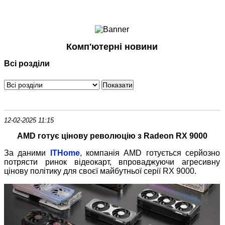
Ноутбуки і Планшети
Смартфони
Комунікації
Комп'ютерні новини
Периферія
Всі розділи
Автоелектроніка
Програмне забезпечення
Ігри
12-02-2025 11:15
AMD готує цінову революцію з Radeon RX 9000
За даними
ITHome
, компанія AMD готується серйозно
потрясти ринок відеокарт, впроваджуючи агресивну
цінову політику для своєї майбутньої серії RX 9000.