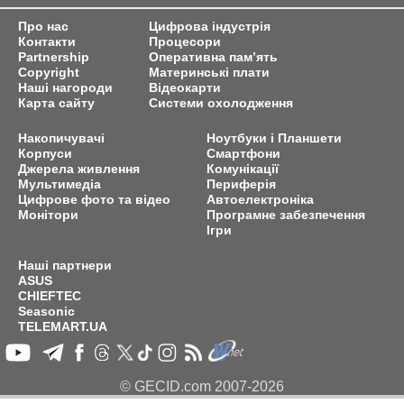
Про нас
Цифрова індустрія
Контакти
Процесори
Partnership
Оперативна пам’ять
Copyright
Материнські плати
Наші нагороди
Відеокарти
Карта сайту
Системи охолодження
Накопичувачі
Ноутбуки і Планшети
Корпуси
Смартфони
Джерела живлення
Комунікації
Мультимедіа
Периферія
Цифрове фото та відео
Автоелектроніка
Монітори
Програмне забезпечення
Ігри
Наші партнери
ASUS
CHIEFTEC
Seasonic
TELEMART.UA
© GECID.com 2007-2026