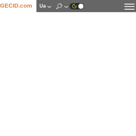
GECID.com
ua
Новини
Відео
Огляди
Цифрова індустрія
Процесори
Оперативна пам’ять
Материнські плати
Відеокарти
Системи охолодження
Накопичувачі
Корпуси
Джерела живлення
Мультимедіа
Цифрове фото та відео
Монітори