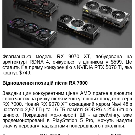
Флагманська модель RX 9070 XT, побудована на
архітектурі RDNA 4, очікується з цінником у $599. Це
ставить її в пряму конкуренцію з NVIDIA RTX 5070 Ti, яка
коштує $749.
Відновлення позицій після RX 7000
Завдяки цим конкурентним цінам AMD прагне відновити
свою частку на ринку після менш успішних продажів серії
RX 7000. Новий RX 9070 XT оснащений ядром Navi 48 з
частотою 2,97 ГГц та 16 ГБ пам'яті GDDR6 з 256-бітною
шиною. Покращені можливості ШІ - апскейлінгу, вже
продемонстровані в PlayStation 5 Pro, можуть надати
значну перевагу над картами попереднього покоління.