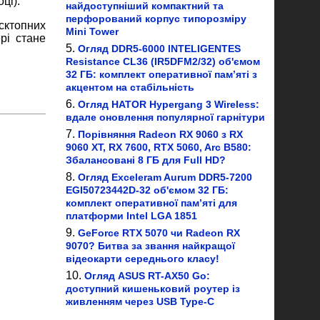
ці).
найдоступніший компактний та
перфорований корпус типорозміру
сктопних
Mini Tower
рі стане
Огляд DDR5-6000 INTELIGENTES
Resistance CL36 (IR5DFM2/32) об'ємом
32 ГБ: комплект оперативної пам’яті з
акцентом на стабільність
Огляд HATOR Hypergang 3 Wireless:
вдале оновлення популярної гарнітури
Порівняння Radeon RX 9060 з RX
9060 XT, RX 7600, RTX 5060, Arc B580:
Збалансовані 8 ГБ для Full HD?
Огляд Exceleram Aurum DDR5-7200
EGI50723442D-32 об'ємом 32 ГБ:
комплект оперативної пам’яті для
платформи Intel LGA 1851
GeForce RTX 5070 чи Radeon RX
9070? Битва за звання найкращої
відеокарти середнього класу!
Огляд ASUS RT-AX50 Go:
доступний кишеньковий роутер із
живленням через USB Type-C