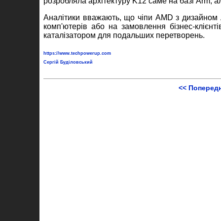
розробляла архітектуру K12 саме на базі Arm, ал
Аналітики вважають, що чіпи AMD з дизайном 
комп'ютерів або на замовлення бізнес-клієнті
каталізатором для подальших перетворень.
https://www.techpowerup.com
Сергій Буділовський
<< Поперед