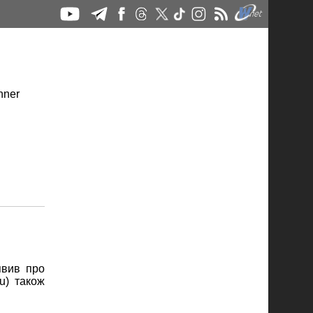
явив про
u) також