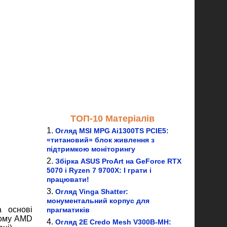
ТОП-10 Матеріалів
Огляд MSI MPG Ai1300TS PCIE5:
«титановий» блок живлення з
підтримкою моніторингу
Збірка ASUS ProArt на GeForce RTX
5070 і Ryzen 7 9700X: І грати і
працювати!
Огляд Vinga Shatter:
монументальний корпус для
 основі
прагматиків
лому AMD
Огляд 2E Credo Mesh V300B-MH: