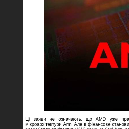
Ці заяви не означають, що AMD уже прац
мікроархітектури Arm. Але її фінансове стано