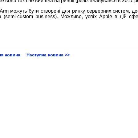
е вона так і не вийшла на ринок (реліз планувався в 2017 ро
Arm можуть бути створені для ринку серверних систем, де
в (semi-custom business). Можливо, успіх Apple в цій сфе
ня новина
Наступна новина >>