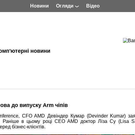
Новини
Огляди
Відео
омп'ютерні новини
ова до випуску Arm чіпів
nference, CFO AMD Девіндер Кумар (Devinder Kumar) за
ів. Раніше в цьому році CEO AMD доктор Ліза Су (Lisa S
ред бізнес-клієнтів.