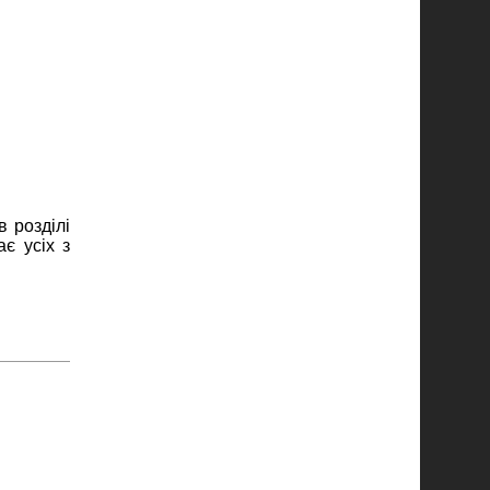
 розділі
є усіх з