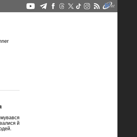
я
римувався
увалися й
юдей.