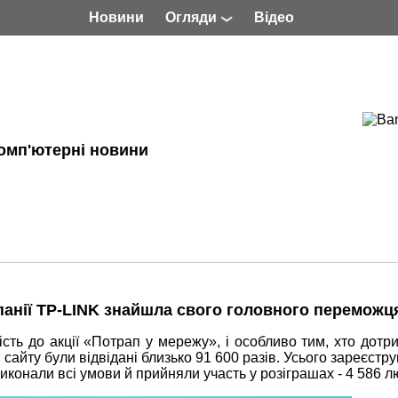
Новини
Огляди
Відео
омп'ютерні новини
панії TP-LINK знайшла свого головного переможц
ість до акції «Потрап у мережу», і особливо тим, хто дот
и сайту були відвідані близько 91 600 разів. Усього зареєстр
 виконали всі умови й прийняли участь у розіграшах - 4 586 л