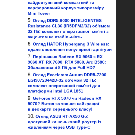
найдоступніший компактний та
перфорований корпус типорозміру
Mini Tower
Огляд DDR5-6000 INTELIGENTES
Resistance CL36 (IR5DFM2/32) об'ємом
32 ГБ: комплект оперативної пам’яті з
акцентом на стабільність
Огляд HATOR Hypergang 3 Wireless:
вдале оновлення популярної гарнітури
Порівняння Radeon RX 9060 з RX
9060 XT, RX 7600, RTX 5060, Arc B580:
Збалансовані 8 ГБ для Full HD?
Огляд Exceleram Aurum DDR5-7200
EGI50723442D-32 об'ємом 32 ГБ:
комплект оперативної пам’яті для
платформи Intel LGA 1851
GeForce RTX 5070 чи Radeon RX
9070? Битва за звання найкращої
відеокарти середнього класу!
Огляд ASUS RT-AX50 Go:
доступний кишеньковий роутер із
живленням через USB Type-C