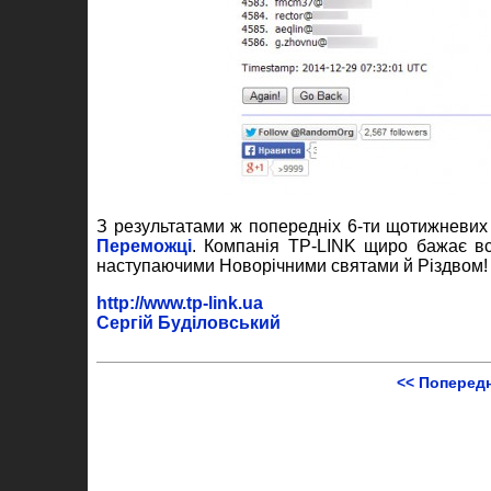
З результатами ж попередніх 6-ти щотижневих 
Переможці
. Компанія TP-LINK щиро бажає всім
наступаючими Новорічними святами й Різдвом!
http://www.tp-link.ua
Сергій Буділовський
<< Поперед