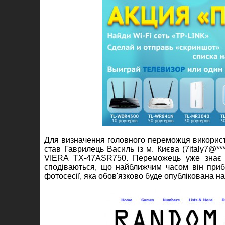
Для визначення головного переможця використа
став Гаврилець Василь із м. Києва (7italy7@**
VIERA TX-47ASR750. Переможець уже знає п
сподіваються, що найближчим часом він приб
фотосесії, яка обов'язково буде опублікована на