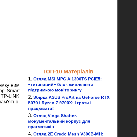
ТОП-10 Матеріалів
Огляд MSI MPG Ai1300TS PCIE5:
«титановий» блок живлення з
умку ним
підтримкою моніторингу
зор Smart
 TP-LINK
Збірка ASUS ProArt на GeForce RTX
ам'ятної
5070 і Ryzen 7 9700X: І грати і
працювати!
Огляд Vinga Shatter:
монументальний корпус для
прагматиків
Огляд 2E Credo Mesh V300B-MH: