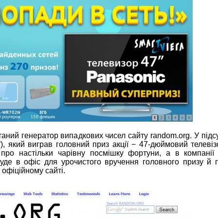
ний генератор випадкових чисел сайту random.org. У підс
*), який виграв головний приз акції − 47-дюймовий телеві
ро настільки чарівну посмішку фортуни, а в компанії
уде в офіс для урочистого вручення головного призу й п
 офіційному сайті.