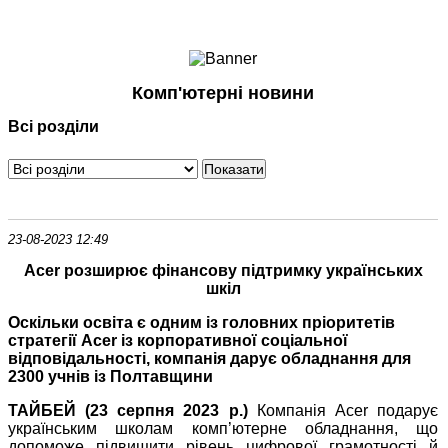
Ноутбуки і Планшети
Смартфони
Комунікації
Комп'ютерні новини
Периферія
Всі розділи
Автоелектроніка
Програмне забезпечення
Ігри
23-08-2023 12:49
Acer розширює фінансову підтримку українських
шкіл
Оскільки освіта є одним із головних пріоритетів
стратегії Acer із корпоративної соціальної
відповідальності, компанія дарує обладнання для
2300 учнів із Полтавщини
ТАЙБЕЙ (23 серпня 2023 р.)
Компанія Acer подарує
українським школам комп’ютерне обладнання, що
допоможе підвищити рівень цифрової грамотності й