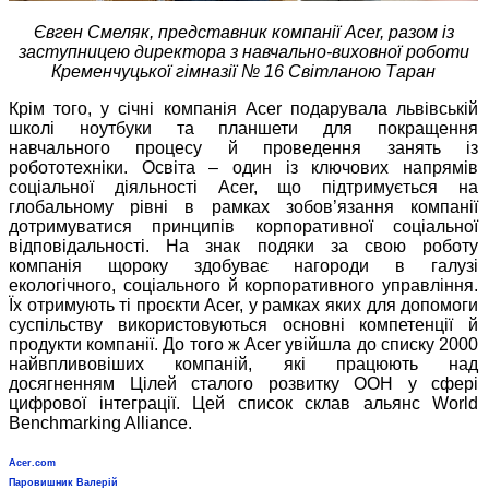
Євген Смеляк, представник компанії Acer, разом із
заступницею директора з навчально-виховної роботи
Кременчуцької гімназії № 16 Світланою Таран
Крім того, у січні компанія Acer подарувала львівській
школі ноутбуки та планшети для покращення
навчального процесу й проведення занять із
робототехніки. Освіта – один із ключових напрямів
соціальної діяльності Acer, що підтримується на
глобальному рівні в рамках зобов’язання компанії
дотримуватися принципів корпоративної соціальної
відповідальності. На знак подяки за свою роботу
компанія щороку здобуває нагороди в галузі
екологічного, соціального й корпоративного управління.
Їх отримують ті проєкти Acer, у рамках яких для допомоги
суспільству використовуються основні компетенції й
продукти компанії. До того ж Acer увійшла до списку 2000
найвпливовіших компаній, які працюють над
досягненням Цілей сталого розвитку ООН у сфері
цифрової інтеграції. Цей список склав альянс World
Benchmarking Alliance.
Acer.com
Паровишник Валерій