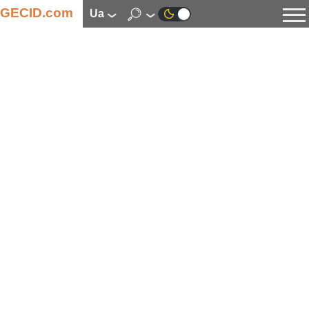
GECID.com
ua
Новини
Відео
Огляди
Цифрова індустрія
Процесори
Оперативна пам’ять
Материнські плати
Відеокарти
Системи охолодження
Накопичувачі
Корпуси
Джерела живлення
Мультимедіа
Цифрове фото та відео
Монітори