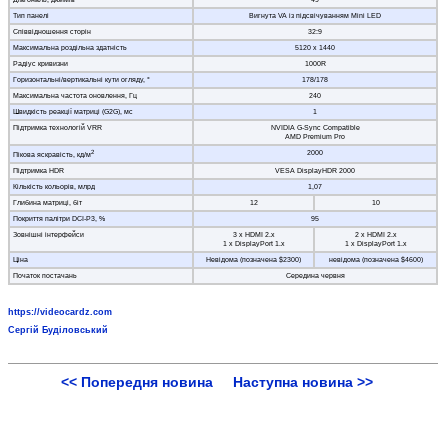
Діагональ, дюймів
49
Тип панелі
Вигнута VA із підсвічуванням Mini LED
Співвідношення сторін
32:9
Максимальна роздільна здатність
5120 х 1440
Радіус кривизни
1000R
Горизонтальні/вертикальні кути огляду, °
178/178
Максимальна частота оновлення, Гц
240
Швидкість реакції матриці (G2G), мс
1
Підтримка технологій VRR
NVIDIA G-Sync Compatible
AMD Premium Pro
2
2000
Пікова яскравість, кд/м
Підтримка HDR
VESA DisplayHDR 2000
Кількість кольорів, млрд
1,07
Глибина матриці, біт
12
10
Покриття палітри DCI-P3, %
95
Зовнішні інтерфейси
3 x HDMI 2.x
2 x HDMI 2.x
1 x DisplayPort 1.x
1 x DisplayPort 1.x
Ціна
Невідома (позначена $2300)
невідома (позначена $4600)
Початок постачань
Середина червня
https://videocardz.com
Сергій Буділовський
<< Попередня новина
Наступна новина >>