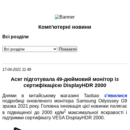
Ноутбуки і Планшети
Смартфони
Комунікації
Комп'ютерні новини
Периферія
Всі розділи
Автоелектроніка
Програмне забезпечення
Ігри
17-04-2021 11:49
Acer підготувала 49-дюймовий монітор із
сертифікацією DisplayHDR 2000
Днями в китайському магазині Taobao
з'явилися
подробиці оновленого монітора Samsung Odysssey G9
зразка 2021 року. Головна інновація цієї новинки полягає
2
в підвищеної до 2000 кд/м
максимальної яскравості і
підтримки сертифікату VESA DisplayHDR 2000.