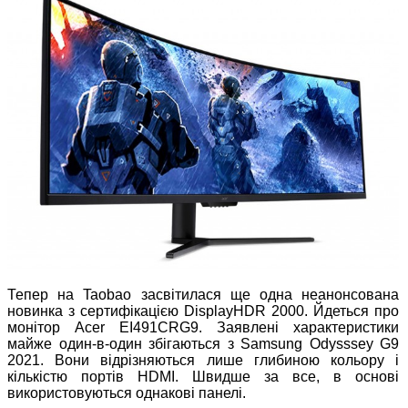
Тепер на Taobao засвітилася ще одна неанонсована
новинка з сертифікацією DisplayHDR 2000. Йдеться про
монітор Acer EI491CRG9. Заявлені характеристики
майже один-в-один збігаються з Samsung Odysssey G9
2021. Вони відрізняються лише глибиною кольору і
кількістю портів HDMI. Швидше за все, в основі
використовуються однакові панелі.