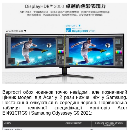
Вартості обох новинок точно невідомі, але позначений
цінник моделі від Acer у 2 рази нижче, ніж у Samsung.
Постачання очікуються в середині червня. Порівняльна
таблиця технічної специфікації моніторів Acer
EI491CRG9 і Samsung Odysssey G9 2021:
Модель
Acer EI491CRG9
Samsung Odysssey G9 2021
S49AG95NC