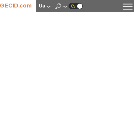
GECID.com
ua
Новини
Відео
Огляди
Цифрова індустрія
Процесори
Оперативна пам’ять
Материнські плати
Відеокарти
Системи охолодження
Накопичувачі
Корпуси
Джерела живлення
Мультимедіа
Цифрове фото та відео
Монітори