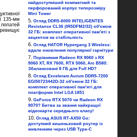
найдоступніший компактний та
перфорований корпус типорозміру
Mini Tower
уктивної
й 135-мм
Огляд DDR5-6000 INTELIGENTES
 лопатей
Resistance CL36 (IR5DFM2/32) об'ємом
еревищує
32 ГБ: комплект оперативної пам’яті з
акцентом на стабільність
Огляд HATOR Hypergang 3 Wireless:
вдале оновлення популярної гарнітури
Порівняння Radeon RX 9060 з RX
9060 XT, RX 7600, RTX 5060, Arc B580:
Збалансовані 8 ГБ для Full HD?
Огляд Exceleram Aurum DDR5-7200
EGI50723442D-32 об'ємом 32 ГБ:
комплект оперативної пам’яті для
платформи Intel LGA 1851
GeForce RTX 5070 чи Radeon RX
9070? Битва за звання найкращої
відеокарти середнього класу!
Огляд ASUS RT-AX50 Go:
доступний кишеньковий роутер із
живленням через USB Type-C