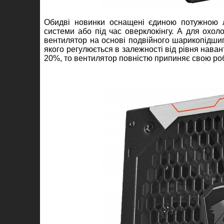
Обидві новинки оснащені єдиною потужною л
системи або під час оверклокінгу. А для охол
вентилятор на основі подвійного шарикопідшип
якого регулюється в залежності від рівня нав
20%, то вентилятор повністю припиняє свою роб