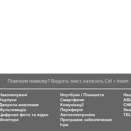
Помітили помилку? Виділіть текст, натисніть Ctrl + Insert
Накопичувачі
Ноутбуки і Планшети
Наш
Корпуси
Смартфони
AS
Джерела живлення
Комунікації
CH
Мультимедіа
Периферія
Sea
Цифрове фото та відео
Автоелектроніка
TE
Монітори
Програмне забезпечення
Ігри