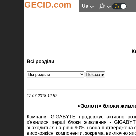
GECID.com
ua
К
Всі розділи
17-07-2018 12:57
«Золоті» блоки жив
Компанія GIGABYTE продовжує активно роз
з'явилися перші блоки живлення - GIGAB
знаходиться на рівні 90%, і вона підтверджена
високоякісні компоненти, зокрема, виключно яп