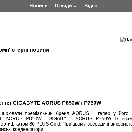
Новини
Огляди
Відео
омп'ютерні новини
лення GIGABYTE AORUS P850W і P750W
ширювати преміальний бренд AORUS. І тепер у його 
YTE AORUS P850W і GIGABYTE AORUS P750W. Їх ефект
 сертифікатом 80 PLUS Gold. При цьому всередині використ
онські конденсатори.