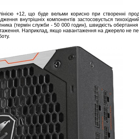
інією +12, що буде вельми корисно при створенні прод
одження внутрішніх компонентів застосовується тихохідни
ника (термін служби - 50 000 годин), швидкість обертання
антаження. Наприклад, якщо навантаження на джерело не п
оту.