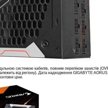
ульною системою кабелів, повним переліком захистів (OVP
 (залежить від регіону). Дата надходження GIGABYTE AORUS
єнтовні ціни.