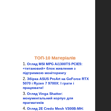
ТОП-10 Матеріалів
Огляд MSI MPG Ai1300TS PCIE5:
«титановий» блок живлення з
підтримкою моніторингу
Збірка ASUS ProArt на GeForce RTX
5070 і Ryzen 7 9700X: І грати і
працювати!
Огляд Vinga Shatter:
монументальний корпус для
прагматиків
Огляд 2E Credo Mesh V300B-MH: