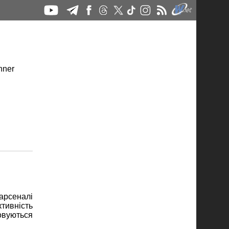
арсеналі
ивність
овуються