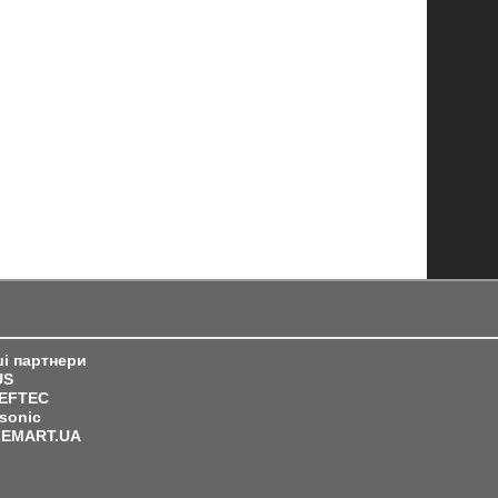
і партнери
US
IEFTEC
sonic
LEMART.UA