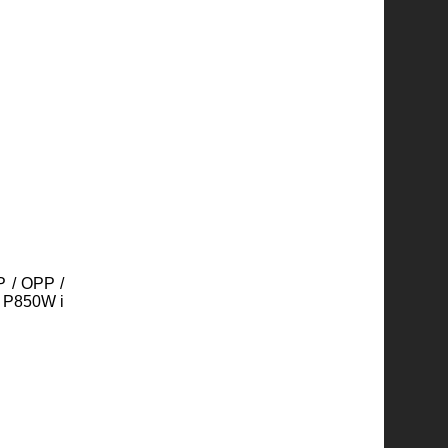
 / OPP /
 P850W і