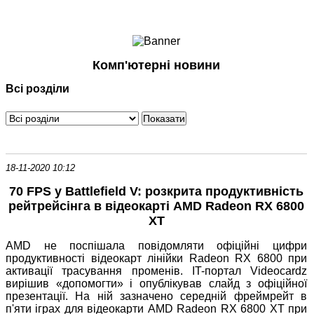
Ноутбуки і Планшети
Смартфони
Комунікації
Комп'ютерні новини
Периферія
Всі розділи
Автоелектроніка
Програмне забезпечення
Ігри
18-11-2020 10:12
70 FPS у Battlefield V: розкрита продуктивність
рейтрейсінга в відеокарті AMD Radeon RX 6800
XT
AMD не поспішала повідомляти офіційні цифри
продуктивності відеокарт лінійки Radeon RX 6800 при
активації трасування променів. IT-портал Videocardz
вирішив «допомогти» і опублікував слайд з офіційної
презентації. На ній зазначено середній фреймрейт в
п'яти іграх для відеокарти AMD Radeon RX 6800 XT при