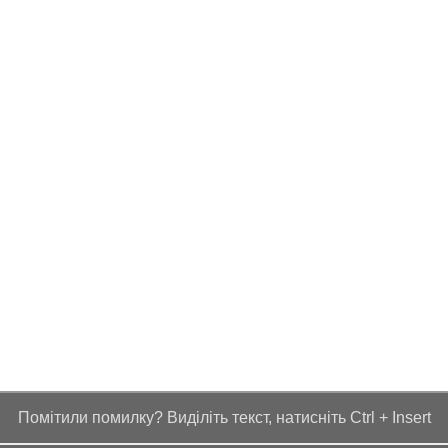
Помітили помилку? Виділіть текст, натисніть Ctrl + Insert