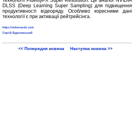
технології FidelityFX Super Resolution. Це аналог NVIDIA
DLSS (Deep Learning Super Sampling) для підвищення
продуктивності відеоряду. Особливо корисними дані
технології є при активації рейтрейсінга.
https://videocardz.com
Сергій Буділовський
<< Попередня новина
Наступна новина >>