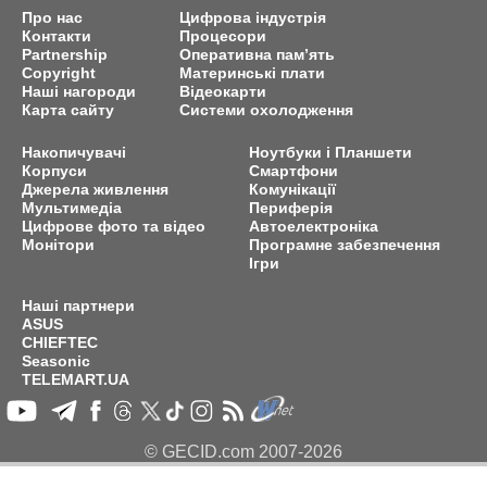
Про нас
Цифрова індустрія
Контакти
Процесори
Partnership
Оперативна пам’ять
Copyright
Материнські плати
Наші нагороди
Відеокарти
Карта сайту
Системи охолодження
Накопичувачі
Ноутбуки і Планшети
Корпуси
Смартфони
Джерела живлення
Комунікації
Мультимедіа
Периферія
Цифрове фото та відео
Автоелектроніка
Монітори
Програмне забезпечення
Ігри
Наші партнери
ASUS
CHIEFTEC
Seasonic
TELEMART.UA
© GECID.com 2007-2026