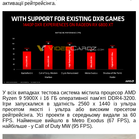
активації рейтрейсінга.
У всіх випадках тестова система містила процесор AMD
Ryzen 9 5900X і 16 ГБ оперативної пам'яті DDR4-3200.
Ігри запускалися в здатність 2560 х 1440 із ультра
пресетом якості і ультра або високим пресетом
рейтрейсінга. Усі проекти в середньому видали за 60
FPS. Найменше вийшло в Metro Exodus (67 FPS), а
найбільше - у Call of Duty MW (95 FPS).