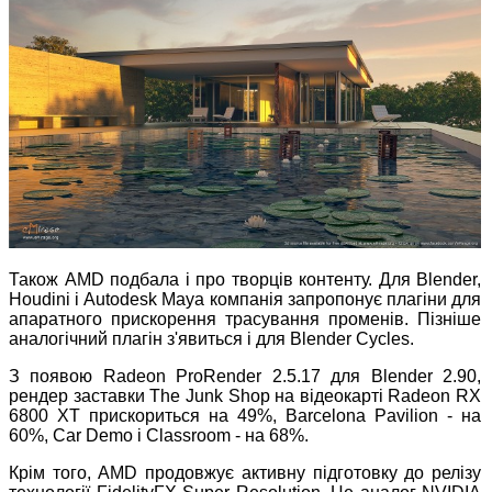
Також AMD подбала і про творців контенту. Для Blender,
Houdini і Autodesk Maya компанія запропонує плагіни для
апаратного прискорення трасування променів. Пізніше
аналогічний плагін з'явиться і для Blender Cycles.
З появою Radeon ProRender 2.5.17 для Blender 2.90,
рендер заставки The Junk Shop на відеокарті Radeon RX
6800 XT прискориться на 49%, Barcelona Pavilion - на
60%, Car Demo і Classroom - на 68%.
Крім того, AMD продовжує активну підготовку до релізу