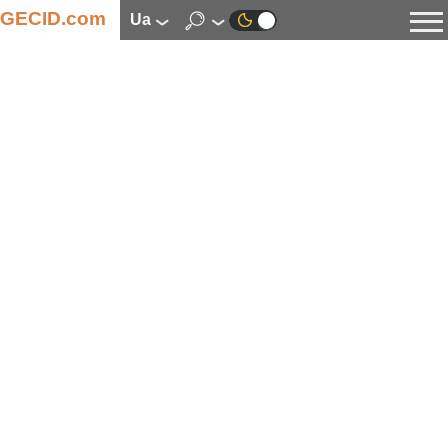
GECID.com
ua
Новини
Відео
Огляди
Цифрова індустрія
Процесори
Оперативна пам’ять
Материнські плати
Відеокарти
Системи охолодження
Накопичувачі
Корпуси
Джерела живлення
Мультимедіа
Цифрове фото та відео
Монітори