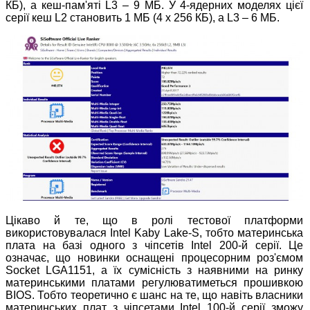
КБ), а кеш-пам'яті L3 – 9 МБ. У 4-ядерних моделях цієї
серії кеш L2 становить 1 МБ (4 х 256 КБ), а L3 – 6 МБ.
Цікаво й те, що в ролі тестової платформи
використовувалася Intel Kaby Lake-S, тобто материнська
плата на базі одного з чіпсетів Intel 200-й серії. Це
означає, що новинки оснащені процесорним роз'ємом
Socket LGA1151, а їх сумісність з наявними на ринку
материнськими платами регулюватиметься прошивкою
BIOS. Тобто теоретично є шанс на те, що навіть власники
материнських плат з чіпсетами Intel 100-й серії зможу