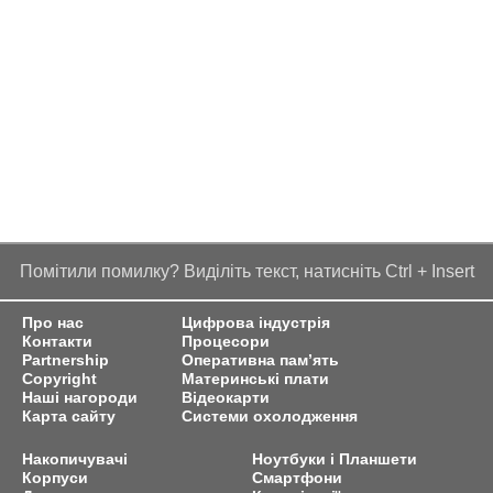
Помітили помилку? Виділіть текст, натисніть Ctrl + Insert
Про нас
Цифрова індустрія
Контакти
Процесори
Partnership
Оперативна пам’ять
Copyright
Материнські плати
Наші нагороди
Відеокарти
Карта сайту
Системи охолодження
Накопичувачі
Ноутбуки і Планшети
Корпуси
Смартфони