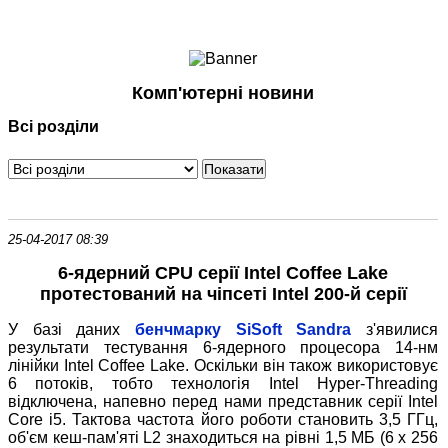
Ноутбуки і Планшети
Смартфони
Комунікації
Комп'ютерні новини
Периферія
Всі розділи
Автоелектроніка
Програмне забезпечення
Ігри
25-04-2017 08:39
6-ядерний CPU серії Intel Coffee Lake
протестований на чіпсеті Intel 200-й серії
У базі даних
бенчмарку SiSoft Sandra
з'явилися
результати тестування 6-ядерного процесора 14-нм
лінійки Intel Coffee Lake. Оскільки він також використовує
6 потоків, тобто технологія Intel Hyper-Threading
відключена, напевно перед нами представник серії Intel
Core i5. Тактова частота його роботи становить 3,5 ГГц,
об'єм кеш-пам'яті L2 знаходиться на рівні 1,5 МБ (6 х 256