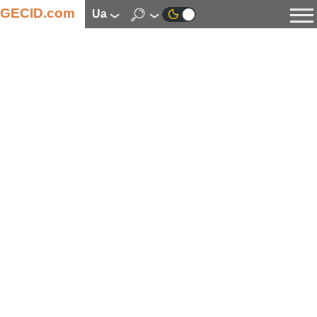
GECID.com
ua
Новини
Відео
Огляди
Цифрова індустрія
Процесори
Оперативна пам’ять
Материнські плати
Відеокарти
Системи охолодження
Накопичувачі
Корпуси
Джерела живлення
Мультимедіа
Цифрове фото та відео
Монітори