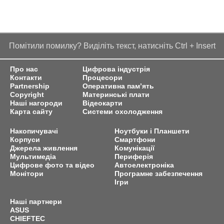
Помітили помилку? Виділіть текст, натисніть Ctrl + Insert
Про нас
Цифрова індустрія
Контакти
Процесори
Partnership
Оперативна пам’ять
Copyright
Материнські плати
Наші нагороди
Відеокарти
Карта сайту
Системи охолодження
Накопичувачі
Ноутбуки і Планшети
Корпуси
Смартфони
Джерела живлення
Комунікації
Мультимедіа
Периферія
Цифрове фото та відео
Автоелектроніка
Монітори
Програмне забезпечення
Ігри
Наші партнери
ASUS
CHIEFTEC