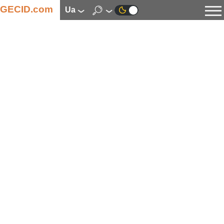
GECID.com
ua
Новини
Відео
Огляди
Цифрова індустрія
Процесори
Оперативна пам’ять
Материнські плати
Відеокарти
Системи охолодження
Накопичувачі
Корпуси
Джерела живлення
Мультимедіа
Цифрове фото та відео
Монітори