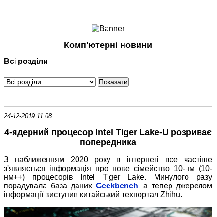
Ноутбуки і Планшети
Смартфони
Комунікації
Комп'ютерні новини
Периферія
Всі розділи
Автоелектроніка
Програмне забезпечення
Ігри
24-12-2019 11:08
4-ядерний процесор Intel Tiger Lake-U розриває
попередника
З наближенням 2020 року в інтернеті все частіше
з'являється інформація про нове сімейство 10-нм (10-
нм++) процесорів Intel Tiger Lake. Минулого разу
порадувала база даних
Geekbench
, а тепер джерелом
інформації виступив китайський техпортал Zhihu.