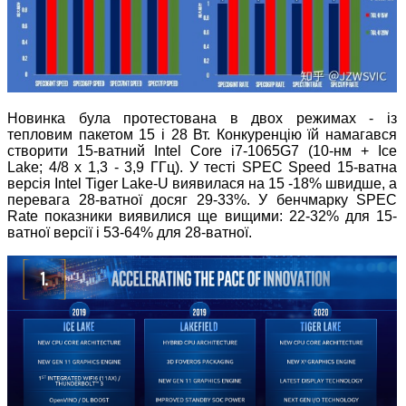
Новинка була протестована в двох режимах - із
тепловим пакетом 15 і 28 Вт. Конкуренцію їй намагався
створити 15-ватний Intel Core i7-1065G7 (10-нм + Ice
Lake; 4/8 x 1,3 - 3,9 ГГц). У тесті SPEC Speed ​​15-ватна
версія Intel Tiger Lake-U виявилася на 15 -18% швидше, а
перевага 28-ватної досяг 29-33%. У бенчмарку SPEC
Rate показники виявилися ще вищими: 22-32% для 15-
ватної версії і 53-64% для 28-ватної.