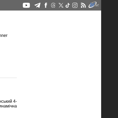
нський 4-
инамічна