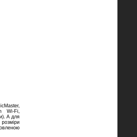
cMaster,
n Wi-Fi,
и). А для
 розміри
ановленою