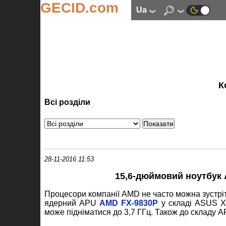
GECID.com
ua
К
Всі розділи
28-11-2016 11:53
15,6-дюймовий ноутбук
Процесори компанії AMD не часто можна зустріт
ядерний APU
AMD FX-9830P
у складі ASUS X5
може підніматися до 3,7 ГГц. Також до складу A