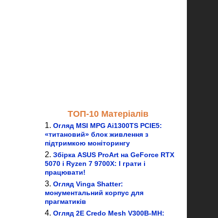
ТОП-10 Матеріалів
Огляд MSI MPG Ai1300TS PCIE5:
«титановий» блок живлення з
підтримкою моніторингу
Збірка ASUS ProArt на GeForce RTX
5070 і Ryzen 7 9700X: І грати і
працювати!
Огляд Vinga Shatter:
монументальний корпус для
прагматиків
Огляд 2E Credo Mesh V300B-MH: