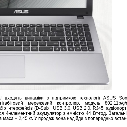
 входять динаміки з підтримкою технології ASUS Soni
гігабітовий мережевий контролер, модуль 802.11b/g/
бір інтерфейсів (D-Sub , USB 3.0, USB 2.0, RJ45, аудіопорт
я 4-елементний акумулятор з ємністю 44 Вт∙год. Загальні
 а маса – 2,45 кг. У продаж вона надійде з попередньо вст