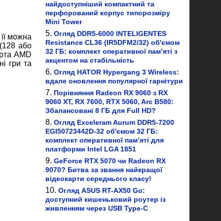
найдоступніший компактний та
перфорований корпус типорозміру
Mini Tower
Огляд DDR5-6000 INTELIGENTES
її можна
Resistance CL36 (IR5DFM2/32) об'ємом
(128 або
32 ГБ: комплект оперативної пам’яті з
арта AMD
акцентом на стабільність
і гри та
Огляд HATOR Hypergang 3 Wireless:
вдале оновлення популярної гарнітури
Порівняння Radeon RX 9060 з RX
9060 XT, RX 7600, RTX 5060, Arc B580:
Збалансовані 8 ГБ для Full HD?
Огляд Exceleram Aurum DDR5-7200
EGI50723442D-32 об'ємом 32 ГБ:
комплект оперативної пам’яті для
платформи Intel LGA 1851
GeForce RTX 5070 чи Radeon RX
9070? Битва за звання найкращої
відеокарти середнього класу!
Огляд ASUS RT-AX50 Go:
доступний кишеньковий роутер із
живленням через USB Type-C