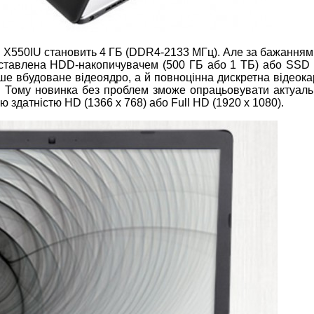
 X550IU становить 4 ГБ (DDR4-2133 МГц). Але за бажанням 
дставлена HDD-накопичувачем (500 ГБ або 1 ТБ) або SSD 
ише вбудоване відеоядро, а й повноцінна дискретна відеок
 Тому новинка без проблем зможе опрацьовувати актуальн
 здатністю HD (1366 x 768) або Full HD (1920 x 1080).