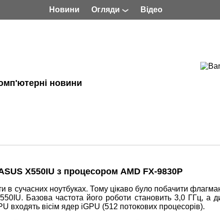
Новини
Огляди
Відео
омп'ютерні новини
 ASUS X550IU з процесором AMD FX-9830P
и в сучасних ноутбуках. Тому цікаво було побачити флагма
50IU. Базова частота його роботи становить 3,0 ГГц, а д
PU входять вісім ядер iGPU (512 потокових процесорів).