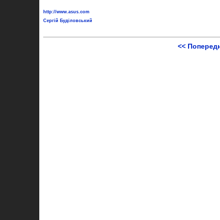
http://www.asus.com
Сергій Буділовський
<< Поперед