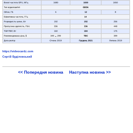
Boost частота GPU, МГц
1680
1650
1650
Тип відеопам'яті
GDD6
Об'єм, ГБ
6
12
8
Ефективна частота, ГГц
14
Розрядність шини, біт
192
192
256
Пропускна здатність, ГБ/с
336
336
448
TGP/TBP, Вт
160
184
175
Рекомендована ціна, $
349 → 299
TBC
399
Дата релізу
Січень 2019
Грудень 2021
Липень 2019
https://videocardz.com
Сергій Буділовський
<< Попередня новина
Наступна новина >>