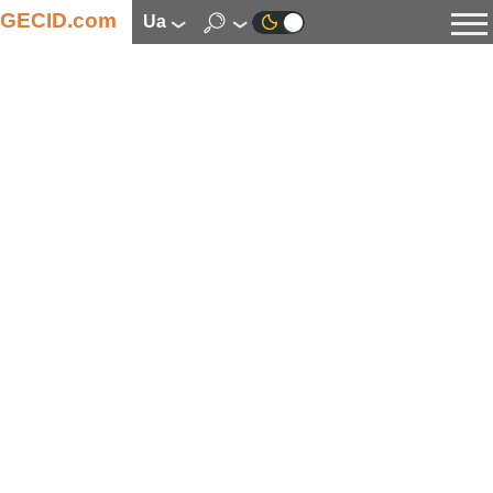
GECID.com
ua
Новини
Відео
Огляди
Цифрова індустрія
Процесори
Оперативна пам’ять
Материнські плати
Відеокарти
Системи охолодження
Накопичувачі
Корпуси
Джерела живлення
Мультимедіа
Цифрове фото та відео
Монітори