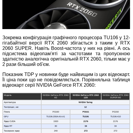
Зокрема конфігурація графічного процесора TU106 у 12-
гігабайтної версії RTX 2060 збігається з таким у RTX
2060 SUPER. Навіть Boost-частота у них на рівні. А ось
підсистема відеопам'яті за частотами та пропускною
здатністю аналогічна оригінальній RTX 2060, тільки має у
2 рази більший об'єм.
Показник TDP у новинки буде найвищим із цих відеокарт.
Її ціна поки що не повідомляється. Порівняльна таблиця
відеокарт серії NVIDIA GeForce RTX 2060:
Модель
NVIDIA GeForce RTX 2060
NVIDIA GeForce RTX 2060
NVIDIA GeForce RTX 2060
6G
12G
SUPER 8G
Архітектура
NVIDIA Turing
Техпроцес, нм
12
Плата
PG160
PG161
PG150
GPU
TU106-200A-KA-A1
TU106
TU106-410
Ядер CUDA
1920
2176
2176
Ядер RT
30
34
34
Тензорних ядер
240
272
272