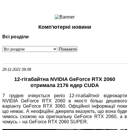
Ноутбуки і Планшети
Смартфони
Комунікації
Комп'ютерні новини
Периферія
Всі розділи
Автоелектроніка
Програмне забезпечення
Ігри
29-11-2021 09:08
12-гігабайтна NVIDIA GeForce RTX 2060
отримала 2176 ядер CUDA
7 грудня очікується реліз 12-гігабайтної відеокарти
NVIDIA GeForce RTX 2060 в якості більш дешевого
варіанту GeForce RTX 3060. Офіційної інформації поки
що немає. А неофіційні джерела вказують, що вона буде
чимось схожою на оригінальну GeForce RTX 2060, а в
чомусь – на GeForce RTX 2060 SUPER.