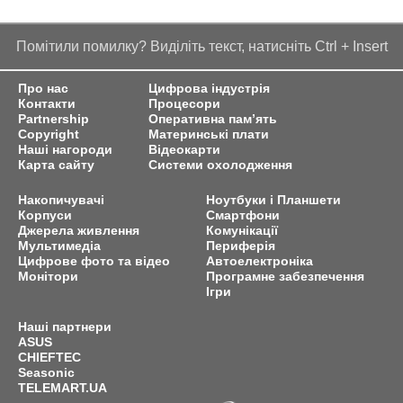
Помітили помилку? Виділіть текст, натисніть Ctrl + Insert
Про нас
Цифрова індустрія
Контакти
Процесори
Partnership
Оперативна пам’ять
Copyright
Материнські плати
Наші нагороди
Відеокарти
Карта сайту
Системи охолодження
Накопичувачі
Ноутбуки і Планшети
Корпуси
Смартфони
Джерела живлення
Комунікації
Мультимедіа
Периферія
Цифрове фото та відео
Автоелектроніка
Монітори
Програмне забезпечення
Ігри
Наші партнери
ASUS
CHIEFTEC
Seasonic
TELEMART.UA