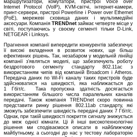
маршрутизатори, комутатори, пристрої Voice over
Internet Protocol (VoIP), KVM-світчі, інтернет-камери,
принт-сервери, пристрої Powerline і Power over Ethernet
(PoE), мережеві сховища даних і мультимедійні
аксесуари. Компанія
TRENDnet
займає четверте місце у
світі, поступаючись у своєму сегменті тільки D-Link,
NETGEAR і Linksys.
Прагнення компанії випередити конкурентів забезпечує
її високі вкладення в розвиток нових, ще більш
ефективних рішень. Так, незабаром у модельній лінійці
компанії з'являться моделі, що забезпечують роботу
бездротового сегменту стандарту 802.11ac з
використанням чипів від компаній Broadcom і Atheros.
Передача даних по Wi-Fi каналу таких пристроїв буде
здійснюватися на швидкості, яка наближається до
1 Гбіт/с. Така пропускна здатність досягається
використанням більшого числа паралельних каналів
передачі. Також компанія TRENDnet скоро повинна
представити ринку рішення 802.11ab стандарту, які
зможуть забезпечити швидкість передачі даних 7 Гбіт/с.
Однак, при такій швидкості покриття сигналу знижується
до меж однієї кімнати. Ці й інші високотехнологічні
рішення ми сподіваємося описати в найближчому
майбутньому, а сьогодні до нас у тестову лабораторію