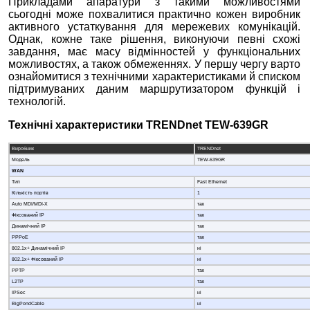
Прикладами апаратури з такими можливостями
сьогодні може похвалитися практично кожен виробник
активного устаткування для мережевих комунікацій.
Однак, кожне таке рішення, виконуючи певні схожі
завдання, має масу відмінностей у функціональних
можливостях, а також обмеженнях. У першу чергу варто
ознайомитися з технічними характеристиками й списком
підтримуваних даним маршрутизатором функцій і
технологій.
Технічні характеристики
TRENDnet TEW-639GR
Виробник
TRENDnet
Модель
TEW-639GR
WAN
Тип
Fast Ethernet
Кількість портів
1
Auto MDI/MDI-X
так
Фіксований IP
так
Динамічний IP
так
PPPoE
так
802.1x+ Динамічний IP
ні
802.1x+ Фіксований IP
ні
PPTP
так
L2TP
так
IPSec
ні
BigPondCable
ні