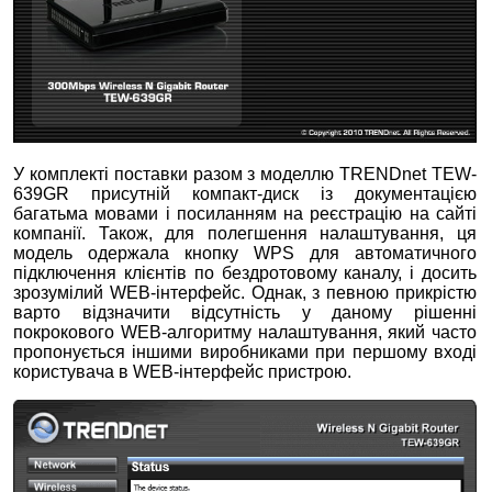
У комплекті поставки разом з моделлю TRENDnet TEW-
639GR присутній компакт-диск із документацією
багатьма мовами і посиланням на реєстрацію на сайті
компанії. Також, для полегшення налаштування, ця
модель одержала кнопку WPS для автоматичного
підключення клієнтів по бездротовому каналу, і досить
зрозумілий WEB-інтерфейс. Однак, з певною прикрістю
варто відзначити відсутність у даному рішенні
покрокового WEB-алгоритму налаштування, який часто
пропонується іншими виробниками при першому вході
користувача в WEB-інтерфейс пристрою.