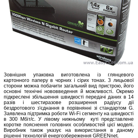
Зовнішня упаковка виготовлена із глянцевого
картонного паперу в чорних і сірих тонах. З лицьової
сторони можна побачити загальний вид пристрою, його
основні технічні нововведення й можливості. Окремо
підкреслені збільшення швидкості передачі даних в 14
разів і шестиразове розширення радіусу дії
бездротового з'єднання в порівнянні зі стандартом G.
Заявлена підтримка роботи Wi-Fi сегменту на швидкості
в 300 Мбіт/с. У лівому нижньому куті представлене
коротке пояснення головних особливостей цієї моделі.
Виробник також указує на використання в даному
рішенні технологій енергозбереження GREENnet.