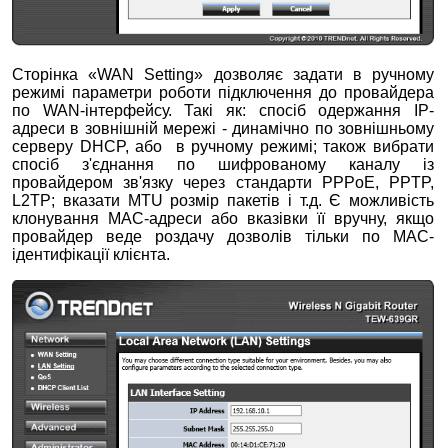
Сторінка «WAN Setting» дозволяє задати в ручному
режимі параметри роботи підключення до провайдера
по WAN-інтерфейсу. Такі як: спосіб одержання IP-
адреси в зовнішній мережі - динамічно по зовнішньому
серверу DHCP, або в ручному режимі; також вибрати
спосіб з'єднання по шифрованому каналу із
провайдером зв'язку через стандарти PPPoE, PPTP,
L2TP; вказати MTU розмір пакетів і т.д. Є можливість
клонування MAC-адреси або вказівки її вручну, якщо
провайдер веде роздачу дозволів тільки по MAC-
ідентифікації клієнта.