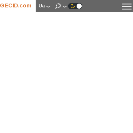
GECID.com
ua
Новини
Відео
Огляди
Цифрова індустрія
Процесори
Оперативна пам’ять
Материнські плати
Відеокарти
Системи охолодження
Накопичувачі
Корпуси
Джерела живлення
Мультимедіа
Цифрове фото та відео
Монітори