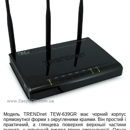
Модель TRENDnet TEW-639GR має чорний корпус
прямокутної форми з округленими краями. Він простий і
практичний, а глянцева поверхня верхньої частини
вносить у зовнішній вигляд трохи елегантності. Однак