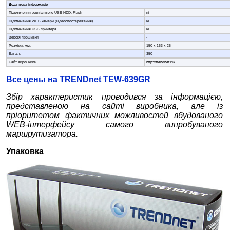
Додаткова інформація
Підключення зовнішнього USB HDD, Flash
ні
Підключення WEB камери (відеоспостереження)
ні
Підключення USB принтера
ні
Версія прошивки
-
Розміри, мм.
150 x 163 x 25
Вага, г.
350
Сайт виробника
http://trendnet.ru/
Все цены на TRENDnet TEW-639GR
Збір характеристик проводився за інформацією,
представленою на сайті виробника, але із
пріоритетом фактичних можливостей вбудованого
W
EB
-інтерфейсу самого випробуваного
маршрутизатора.
Упаковка