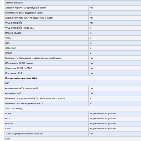
Адміністрування
Задання пароля на користувача admin
так
Можливість зміни додавання Login
ні
Керування через WAN по заданному IP&port
так
WEB-інтерфейс
так
WEB-інтерфейс через SSL
ні
Власна утиліта
ні
Telnet
ні
SSH
ні
COM-порт
ні
SNMP
ні
Можливість збереження й завантаження конфігурації
так
Вбудований DHCP сервер
так
Статичний DHCP по MAC
так
Підтримка UPnP
так
Протоколи підтримувані WAN
NAT
one-to-many NAT (стандартний)
так
one-to-one NAT
так
Можливість відключення NAT (робота в режимі роутера)
ні
Можливість роботи в режимі мосту
ні
VPN passthrough
IPSec
ні, ручне налаштування
PPTP
ні, ручне налаштування
PPPoE
ні, ручне налаштування
L2TP
ні, ручне налаштування
Trafficshaping (обмеження трафіка)
так
DNS