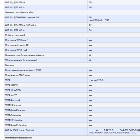
802.11g @54 Мбіт/с
15
802.11b @11 Мбіт/с
18
Чутливість приймача, дБм
802.11n @300 Мбіт/с (проект 2.0)
68
при HT20 або HT40
802.11g @54 Мбіт/с-108 Мбіт/с
72
802.11b @11 Мбіт/с
84
Робота з іншою AP
Підтримка WDS (міст)
так
Підтримка функцій AP
так
Підтримка WDS + AP
так
Можливість роботи в режимі клієнта
ні
Wirelessrepeater (повторювач)
ні
Безпека
Блокування широкомовного SSID
так
Прив'язка до MAC адрес
так
WEP
так, до 128 біт
WEP-OPEN
так
WEP-SHARED
так
WEP-AUTO
так
WPA-Personal
так
WPA2-Personal
так
WPA-Auto-Personal
так
WPA-Enterprise
так
WPA2-Enterprise
так
WPA-Auto-Enterprise
так
802.1x /EAP (через Radius)
так, EAP-TLE, EAP-TTLE/MSCHAP
PEAPv0/EAP-MSCHAPv2, PEAPv1/EAP-GTC
Можливості прошивання