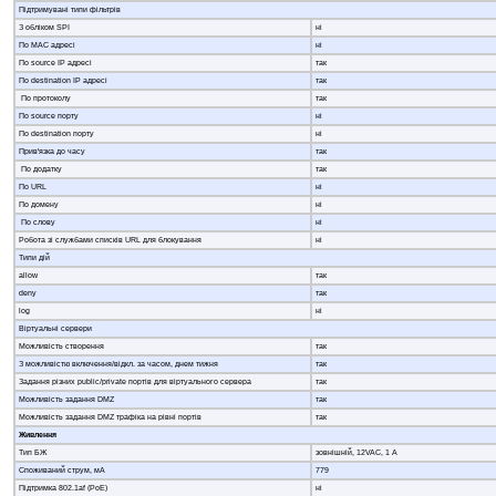
Підтримувані типи фільтрів
З обліком SPI
ні
По MAC адресі
ні
По source IP адресі
так
По destination IP адресі
так
По протоколу
так
По source порту
ні
По destination порту
ні
Прив'язка до часу
так
По додатку
так
По URL
ні
По домену
ні
По слову
ні
Робота зі службами списків URL для блокування
ні
Типи дій
allow
так
deny
так
log
ні
Віртуальні сервери
Можливість створення
так
З можливістю включення/відкл. за часом, днем тижня
так
Задання різних public/private портів для віртуального сервера
так
Можливість задання DMZ
так
Можливість задання DMZ трафіка на рівні портів
так
Живлення
Тип БЖ
зовнішній, 12VAC, 1 A
Споживаний струм, мA
779
Підтримка 802.1af (PoE)
ні