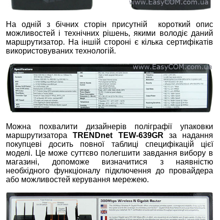
На одній з бічних сторін присутній короткий опис
можливостей і технічних рішень, якими володіє даний
маршрутизатор. На іншій стороні є кілька сертифікатів
використовуваних технологій.
Можна похвалити дизайнерів поліграфії упаковки
маршрутизатора
TRENDnet TEW-639GR
за надання
покупцеві досить повної таблиці специфікацій цієї
моделі. Це може суттєво полегшити завдання вибору в
магазині, допоможе визначитися з наявністю
необхідного функціоналу підключення до провайдера
або можливостей керування мережею.