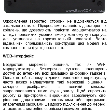
Оформлення зворотної сторони не відрізняється від
загального стилю. Підкреслимо наявність двосторонніх
кріплень, що дозволяють повісити маршрутизатор на
стінку, і невеликих гумових ніжок у кожному куті корпуса
для установки на горизонтальній поверхні. Варто
відзначити спрямованість конструкції цієї моделі на
компактність та функціональність.
W
EB
-інтерфейс
Бездротові мережеві рішення, такі як Wi-Fi
маршрутизатори, безперечно суттєво полегшують
доступ до інтернету всіх домашніх цифрових гаджетів.
Однак не обізнаному в даних технологіях користувачу
часто важко налаштувати такі мережеві рішення і
складно розібратися в великій кількості
запропонованого ними функціоналу. Щоб спростити
роботу із пристроями, виробники забезпечують свої
рішення додатковими програмними або програмно-
апаратними засобами швидкого підключення до мережі,
а також якісним online сервісом і документацією.