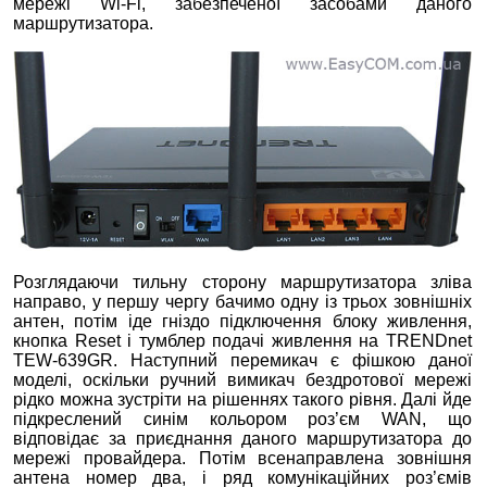
мережі Wi-Fi, забезпеченої засобами даного
маршрутизатора.
Розглядаючи тильну сторону маршрутизатора зліва
направо, у першу чергу бачимо одну із трьох зовнішніх
антен, потім іде гніздо підключення блоку живлення,
кнопка Reset і тумблер подачі живлення на TRENDnet
TEW-639GR. Наступний перемикач є фішкою даної
моделі, оскільки ручний вимикач бездротової мережі
рідко можна зустріти на рішеннях такого рівня. Далі йде
підкреслений синім кольором роз’єм WAN, що
відповідає за приєднання даного маршрутизатора до
мережі провайдера. Потім всенаправлена зовнішня
антена номер два, і ряд комунікаційних роз’ємів