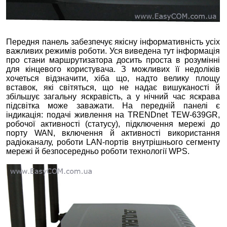
Передня панель забезпечує якісну інформативність усіх
важливих режимів роботи. Уся виведена тут інформація
про стани маршрутизатора досить проста в розумінні
для кінцевого користувача. З можливих її недоліків
хочеться відзначити, хіба що, надто велику площу
вставок, які світяться, що не надає вишуканості й
збільшує загальну яскравість, а у нічний час яскрава
підсвітка може заважати. На передній панелі є
індикація: подачі живлення на TRENDnet TEW-639GR,
робочої активності (статусу), підключення мережі до
порту WAN, включення й активності використання
радіоканалу, роботи LAN-портів внутрішнього сегменту
мережі й безпосередньо роботи технології WPS.