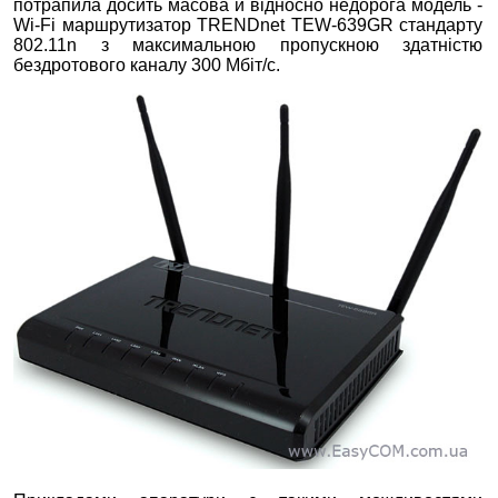
потрапила досить масова й відносно недорога модель -
Wi-Fi маршрутизатор TRENDnet TEW-639GR стандарту
802.11n з максимальною пропускною здатністю
бездротового каналу 300 Мбіт/с.