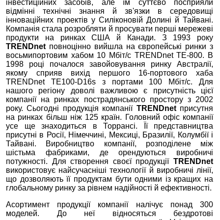
інвестиційних засобів, але їм суттєво посприяли
відмінні технічні знання й зв'язки в середовищі
інноваційних проектів у Силіконовій Долині й Тайвані.
Компанія стала розробляти й просувати перші мережеві
продукти на ринках США й Канади. З 1993 року
TRENDnet
повноцінно вийшла на європейські ринки з
восьмипортовим хабом 10 Мбіт/с TRENDnet TE-800. В
1998 році почалося завойовування ринку Австралії,
якому сприяв вихід першого 16-портового хаба
TRENDnet TE100-D16s з портами 100 Мбіт/с. Для
нашого регіону доволі важливою є присутність цієї
компанії на ринках пострадянського простору з 2002
року. Сьогодні продукція компанії
TRENDnet
присутня
на ринках більш ніж 125 країн. Головний офіс компанії
усе ще знаходиться в Торрансі. Її представництва
присутні в Росії, Німеччині, Мексиці, Бразилії, Колумбії і
Тайвані. Виробництво компанії, розподілене між
шістьма фабриками, де орендуються виробничі
потужності. Для створення своєї продукції
TRENDnet
використовує найсучасніші технології й виробничі лінії,
що дозволяють її продуктам бути одними із кращих на
глобальному ринку за рівнем надійності й ефективності.
Асортимент продукції компанії налічує понад 300
моделей. До неї відносяться бездротові