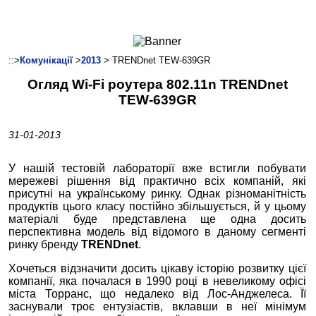
Ноутбуки і Планшети
Смартфони
Комунікації
::>
Комунікації
>
2013
> TRENDnet TEW-639GR
Периферія
Огляд Wi-Fi роутера 802.11n TRENDnet
Автоелектроніка
TEW-639GR
Програмне забезпечення
Ігри
31-01-2013
У нашій тестовій лабораторії вже встигли побувати
мережеві рішення від практично всіх компаній, які
присутні на українському ринку. Однак різноманітність
продуктів цього класу постійно збільшується, й у цьому
матеріалі буде представлена ще одна досить
перспективна модель від відомого в даному сегменті
ринку бренду
TRENDnet
.
Хочеться відзначити досить цікаву історію розвитку цієї
компанії, яка почалася в 1990 році в невеликому офісі
міста Торранс, що недалеко від Лос-Анджелеса. Її
заснували троє ентузіастів, вклавши в неї мінімум