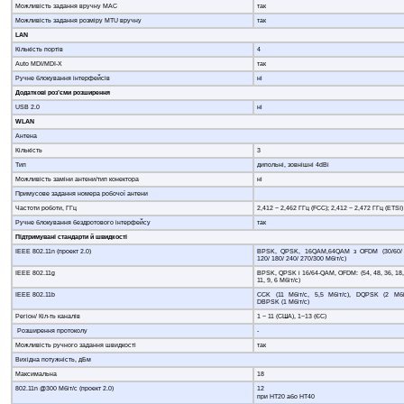
Можливість задання вручну MAC
так
Можливість задання розміру MTU вручну
так
LAN
Кількість портів
4
Auto MDI/MDI-X
так
Ручне блокування інтерфейсів
ні
Додаткові роз
’
єми розширення
USB 2.0
ні
WLAN
Антена
Кількість
3
Тип
дипольні, зовнішні 4dBi
Можливість заміни антени/тип конектора
ні
Примусове задання номера робочої антени
Частоти роботи, ГГц
2,412 ~ 2,462 ГГц (FCC); 2,412 ~ 2,472 ГГц (ETSI)
Ручне блокування бездротового інтерфейсу
так
Підтримувані стандарти й швидкості
IEEE 802.11n (проект 2.0)
BPSK, QPSK, 16QAM,64QAM з OFDM (30/60/ 
120/ 180/ 240/ 270/300 Мбіт/с)
IEEE 802.11g
BPSK, QPSK і 16/64-QAM, OFDM: (54, 48, 36, 18,
11, 9, 6 Мбіт/с)
IEEE 802.11b
CCK (11 Мбіт/с, 5,5 Мбіт/с), DQPSK (2 Мбі
DBPSK (1 Мбіт/с)
Регіон/ Кіл-ть каналів
1 ~ 11 (США), 1~13 (ЄС)
Розширення протоколу
-
Можливість ручного задання швидкості
так
Вихідна потужність, дБм
Максимальна
18
802.11n @300 Мбіт/с (проект 2.0)
12
при HT20 або HT40