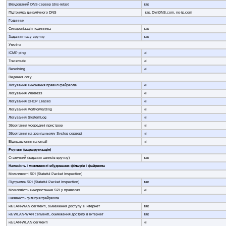
Вбудований DNS-сервер (dns-relay)
так
Підтримка динамічного DNS
так, DynDNS.com, no-ip.com
Годинник
Синхронізація годинника
так
Задання часу вручну
так
Утиліти
ICMP ping
ні
Traceroute
ні
Resolving
ні
Ведення логу
Логування виконання правил файрвола
ні
Логування Wireless
ні
Логування DHCP Leases
ні
Логування PortForwarding
ні
Логування SystemLog
ні
Зберігання усередині пристрою
ні
Зберігання на зовнішньому Syslog сервері
ні
Відправлення на email
ні
Роутинг (маршрутизація)
Статичний (задання записів вручну)
так
Наявність і можливості вбудованих фільтрів і файрвола
Можливості SPI (Stateful Packet Inspection)
Підтримка SPI (Stateful Packet Inspection)
так
Можливість використання SPI у правилах
ні
Наявність фільтрів/файрвола
на LAN-WAN сегменті, обмеження доступу в інтернет
так
на WLAN-WAN сегменті, обмеження доступу в інтернет
так
на LAN-WLAN сегменті
ні