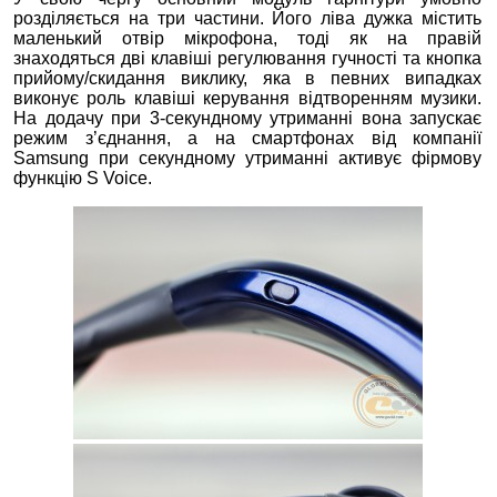
розділяється на три частини. Його ліва дужка містить
маленький отвір мікрофона, тоді як на правій
знаходяться дві клавіші регулювання гучності та кнопка
прийому/скидання виклику, яка в певних випадках
виконує роль клавіші керування відтворенням музики.
На додачу при 3-секундному утриманні вона запускає
режим з’єднання, а на смартфонах від компанії
Samsung при секундному утриманні активує фірмову
функцію S Voice.