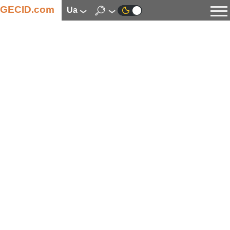
GECID.com
ua
Новини
Відео
Огляди
Цифрова індустрія
Процесори
Оперативна пам’ять
Материнські плати
Відеокарти
Системи охолодження
Накопичувачі
Корпуси
Джерела живлення
Мультимедіа
Цифрове фото та відео
Монітори