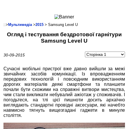
Ноутбуки і Планшети
Смартфони
Комунікації
::>
Мультимедіа
>
2015
> Samsung Level U
Периферія
Огляд і тестування бездротової гарнітури
Автоелектроніка
Samsung Level U
Програмне забезпечення
Ігри
30-09-2015
Сучасні мобільні пристрої вже давно вийшли за межі
звичайних засобів комунікації. Із впровадженням
передових технологій і повсюдним використанням
дорогих матеріалів деякі смартфони та планшети
почали бути схожими на справжні витвори мистецтва,
чим стали викликати небувалий ажіотаж у споживачів. І
погодьтеся, на тлі цієї пишноти досить архаїчно
виглядають стандартні провідні аксесуари, які начебто
навмисно тягнуть вищезгадані гаджети в минуле
століття.