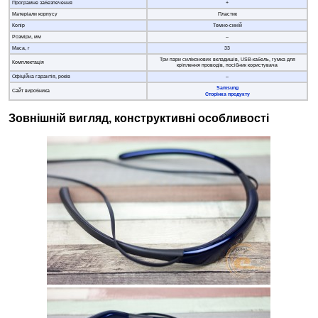
Програмне забезпечення
+
Матеріали корпусу
Пластик
Колір
Темно-синій
Розміри, мм
–
Маса, г
33
Три пари силіконових вкладишів, USB-кабель, гумка для
Комплектація
кріплення проводів, посібник користувача
Офіційна гарантія, років
–
Samsung
Сайт виробника
Сторінка продукту
Зовнішній вигляд, конструктивні особливості