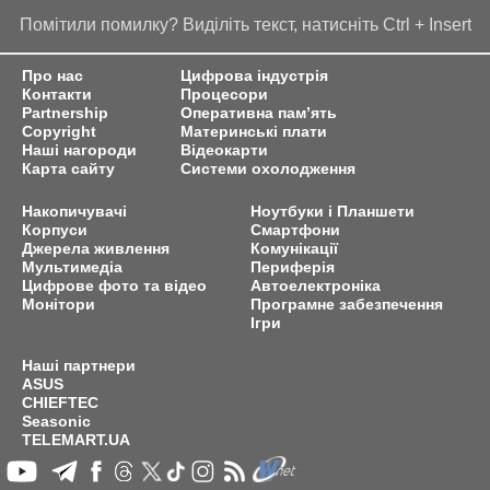
Помітили помилку? Виділіть текст, натисніть Ctrl + Insert
Про нас
Цифрова індустрія
Контакти
Процесори
Partnership
Оперативна пам’ять
Copyright
Материнські плати
Наші нагороди
Відеокарти
Карта сайту
Системи охолодження
Накопичувачі
Ноутбуки і Планшети
Корпуси
Смартфони
Джерела живлення
Комунікації
Мультимедіа
Периферія
Цифрове фото та відео
Автоелектроніка
Монітори
Програмне забезпечення
Ігри
Наші партнери
ASUS
CHIEFTEC
Seasonic
TELEMART.UA