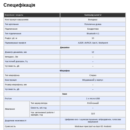
Специфікація
Виробник і модель
Samsung Level U
Конструкція навушників
Вкладиші
Тип кріплення
Потилична дужка
Підключення
Бездротове
Тип підключення
Bluetooth 4.1
Радіус дії, м
10
Підтримувані профілі
A2DP, AVRCP, Apt-X, Multipoint
Динаміки
Діаметр динаміків, мм
12
Імпеданс, Ом
–
Частотний діапазон, Гц
–
Чутливість, дБ
–
Мікрофон
Тип мікрофона
Стерео
Конструкція
Вбудований у корпус
Розмір мікрофона, мм
–
Чутливість, дБ
–
Інше
Роз’єм
1 x micro-USB
Тип акумулятора
Літій-іонний
Ємність, мА∙год
–
Живлення
Час автономної роботи /
11/2
зарядки, год
Цифрове ехо- і шумозаглушення, вібродзвінок, голосове
Додаткові можливості
керування
Сумісність
Мобільні пристрої на базі ОС Android