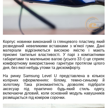
Корпус новинки виконаний із глянцевого пластику, який
розведений невеликими вставками з м'якої гуми. Дані
матеріали відрізняються високою якістю і мають
приємні тактильні властивості. У парі з компактними
габаритами та маленькою вагою (усього 33 г) це сприяє
комфортному використанню гарнітури протягом цілого
дня, без якої-небудь утоми та дискомфорту.
На ринку Samsung Level U представлена в кількох
колірних оформленнях: білому, темно-синьому й
золотому. Така різноманітність дозволяє підібрати
аксесуар під практично будь-який стиль одягу,
включаючи діловий, коли основний модуль навушників
розміщається під коміром сорочки.