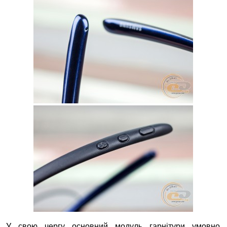
У свою чергу основний модуль гарнітури умовно