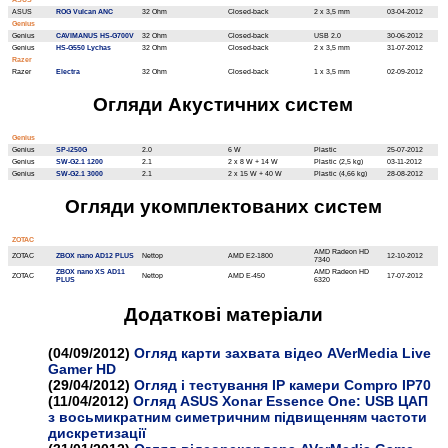
ASUS
ASUS
ROG Vulcan ANC
32 Ohm
Closed-back
2 x 3,5 mm
03-04-2012
Genius
Genius
CAVIMANUS HS-G700V
32 Ohm
Closed-back
USB 2.0
30-06-2012
Genius
HS-G550 Lychas
32 Ohm
Closed-back
2 x 3,5 mm
31-07-2012
Razer
Razer
Electra
32 Ohm
Closed-back
1 x 3,5 mm
02-09-2012
Огляди Акустичних систем
Genius
Genius
SP-i250G
2.0
6 W
Plastic
25-07-2012
Genius
SW-G2.1 1200
2.1
2 x 8 W + 14 W
Plastic (2,5 kg)
03-11-2012
Genius
SW-G2.1 3000
2.1
2 x 15 W + 40 W
Plastic (4,66 kg)
28-08-2012
Огляди укомплектованих систем
ZOTAC
AMD Radeon HD
ZOTAC
ZBOX nano AD12 PLUS
Nettop
AMD E2-1800
12-10-2012
7340
ZBOX nano XS AD11
AMD Radeon HD
ZOTAC
Nettop
AMD E-450
17-07-2012
PLUS
6320
Додатковi матерiали
(04/09/2012)
Огляд карти захвата відео AVerMedia Live
Gamer HD
(29/04/2012)
Огляд і тестування IP камери Compro IP70
(11/04/2012)
Огляд ASUS Xonar Essence One: USB ЦАП
з восьмикратним симетричним підвищенням частоти
дискретизації