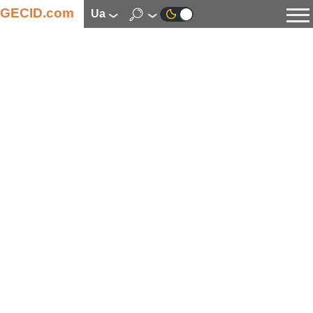
GECID.com
ua
Новини
Відео
Огляди
Цифрова індустрія
Процесори
Оперативна пам’ять
Материнські плати
Відеокарти
Системи охолодження
Накопичувачі
Корпуси
Джерела живлення
Мультимедіа
Цифрове фото та відео
Монітори