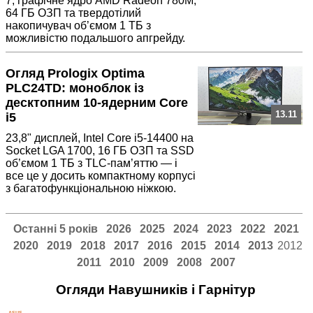
7, графічне ядро AMD Radeon 780M,
64 ГБ ОЗП та твердотілий
накопичувач об’ємом 1 ТБ з
можливістю подальшого апгрейду.
Огляд Prologix Optima
PLC24TD: моноблок із
десктопним 10-ядерним Core
13.11
i5
23,8" дисплей, Intel Core i5-14400 на
Socket LGA 1700, 16 ГБ ОЗП та SSD
об’ємом 1 ТБ з TLC-пам’яттю — і
все це у досить компактному корпусі
з багатофункціональною ніжкою.
Останні 5 років
2026
2025
2024
2023
2022
2021
2020
2019
2018
2017
2016
2015
2014
2013
2012
2011
2010
2009
2008
2007
Огляди Навушників і Гарнітур