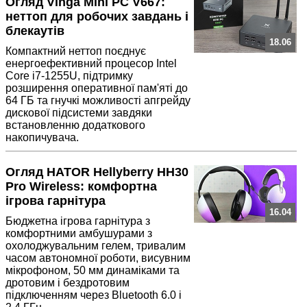
Огляд Vinga Mini PC V667:
неттоп для робочих завдань і
блекаутів
18.06
Компактний неттоп поєднує
енергоефективний процесор Intel
Core i7-1255U, підтримку
розширення оперативної пам'яті до
64 ГБ та гнучкі можливості апгрейду
дискової підсистеми завдяки
встановленню додаткового
накопичувача.
Огляд HATOR Hellyberry HH30
Pro Wireless: комфортна
ігрова гарнітура
16.04
Бюджетна ігрова гарнітура з
комфортними амбушурами з
охолоджувальним гелем, тривалим
часом автономної роботи, висувним
мікрофоном, 50 мм динаміками та
дротовим і бездротовим
підключенням через Bluetooth 6.0 і