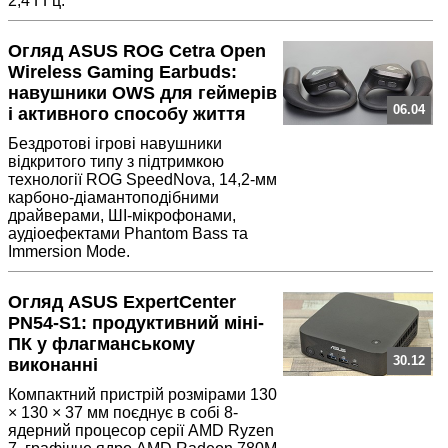
2,4 ГГц.
Огляд ASUS ROG Cetra Open
Wireless Gaming Earbuds:
навушники OWS для геймерів
06.04
і активного способу життя
Бездротові ігрові навушники
відкритого типу з підтримкою
технології ROG SpeedNova, 14,2‑мм
карбоно‑діамантоподібними
драйверами, ШІ‑мікрофонами,
аудіоефектами Phantom Bass та
Immersion Mode.
Огляд ASUS ExpertCenter
PN54-S1: продуктивний міні-
ПК у флагманському
30.12
виконанні
Компактний пристрій розмірами 130
× 130 × 37 мм поєднує в собі 8-
ядерний процесор серії AMD Ryzen