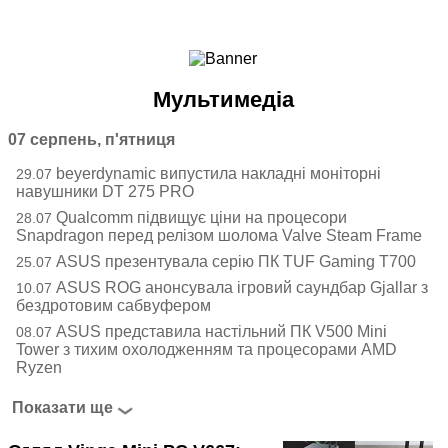
Ноутбуки і Планшети
Смартфони
Комунікації
Мультимедіа
Периферія
Автоелектроніка
07 серпень, п'ятниця
Програмне забезпечення
beyerdynamic випустила накладні моніторні
29.07
Ігри
навушники DT 275 PRO
Qualcomm підвищує ціни на процесори
28.07
Snapdragon перед релізом шолома Valve Steam Frame
ASUS презентувала серію ПК TUF Gaming T700
25.07
ASUS ROG анонсувала ігровий саундбар Gjallar з
10.07
бездротовим сабвуфером
ASUS представила настільний ПК V500 Mini
08.07
Tower з тихим охолодженням та процесорами AMD
Ryzen
Показати ще