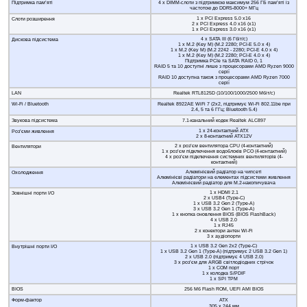
Підтримка пам’яті
4 x DIMM-слоти з підтримкою максимум 256 ГБ пам’яті із
частотою до DDR5-8000+ МГц
1 x PCI Express 5.0 x16
Слоти розширення
2 x PCI Express 4.0 x16 (x1)
1 x PCI Express 3.0 x16 (x1)
4 x SATA III (6 Гбіт/с)
Дискова підсистема
1 x M.2 (Key M) (M.2 2280; PCI-E 5.0 x 4)
1 x M.2 (Key M) (M.2 2242 - 2280; PCI-E 4.0 x 4)
1 x M.2 (Key M) (M.2 2280; PCI-E 4.0 x 4)
Підтримка PCIe та SATA RAID 0, 1
RAID 5 та 10 доступні лише з процесорами AMD Ryzen 9000
серії
RAID 10 доступна також з процесорами AMD Ryzen 7000
серії
LAN
Realtek RTL8125D (10/100/1000/2500 Мбіт/с)
Wi-Fi / Bluetooth
Realtek 8922AE WiFi 7 (2х2, підтримує Wi-Fi 802.11be при
2.4, 5 та 6 ГГц; Bluetooth 5.4)
Звукова підсистема
7.1-канальний кодек Realtek ALC897
1 х 24-контактний ATX
Роз’єми живлення
2 x 8-контактний ATX12V
2 x роз’єм вентилятора CPU (4-контактний)
Вентилятори
1 х роз’єм підключення водоблоків РСО (4-контактний)
4 x роз’єм підключення системних вентиляторів (4-
контактний)
Алюмінієвий радіатор на чипсеті
Охолодження
Алюмінієві радіатори на елементах підсистеми живлення
Алюмінієвий радіатор для M.2-накопичувача
1 x HDMI 2.1
Зовнішні порти I/O
2 x USB4 (Type-C)
1 x USB 3.2 Gen 2 (Type-A)
3 x USB 3.2 Gen 1 (Type-A)
1 x кнопка оновлення BIOS (BIOS FlashBack)
4 x USB 2.0
1 x RJ45
2 x конектори антен Wi-Fi
3 x аудіопорти
1 x USB 3.2 Gen 2x2 (Type-C)
Внутрішні порти I/O
1 x USB 3.2 Gen 1 (Type-A) (підтримує 2 USB 3.2 Gen 1)
2 x USB 2.0 (підтримує 4 USB 2.0)
3 x роз’єм для ARGB світлодіодних стрічок
1 x COM порт
1 x колодка S/PDIF
1 x SPI TPM
BIOS
256 Mб Flash ROM, UEFI AMI BIOS
Форм-фактор
ATX
305 x 244 мм