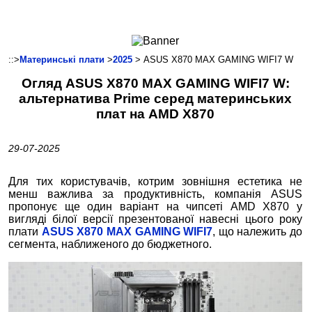
Ноутбуки і Планшети
Смартфони
Комунікації
::>
Материнські плати
>
2025
> ASUS X870 MAX GAMING WIFI7 W
Периферія
Огляд ASUS X870 MAX GAMING WIFI7 W:
Автоелектроніка
альтернатива Prime серед материнських
Програмне забезпечення
плат на AMD X870
Ігри
29-07-2025
Для тих користувачів, котрим зовнішня естетика не
менш важлива за продуктивність, компанія ASUS
пропонує ще один варіант на чипсеті AMD X870 у
вигляді білої версії презентованої навесні цього року
плати
ASUS X870 MAX GAMING WIFI7
, що належить до
сегмента, наближеного до бюджетного.