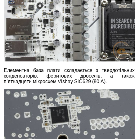
Елементна база плати складається з твердотільних
конденсаторів, феритових дроселів, а також
п’ятнадцяти мікросхем Vishay SiC629 (80 А).