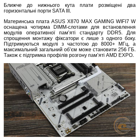
Ближче до нижнього кута плати розміщені два
горизонтальні порти SATA III.
Материнська плата ASUS X870 MAX GAMING WIFI7 W
оснащена чотирма DIMM-слотами для встановлення
модулів оперативної пам’яті стандарту DDR5. Для
спрощення монтажу фіксатори є лише з одного боку.
Підтримуються модулі з частотою до 8000+ МГц, а
максимальний загальний об’єм може становити 256 ГБ.
Також є підтримка профілів розгону пам’яті AMD EXPO.