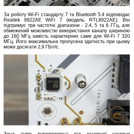
За роботу Wi-Fi стандарту 7 та Bluetooth 5.4 відповідає
Realtek 8922AE WiFi 7 (модель: RTL8922AE). Він
підтримує три частотні діапазони - 2.4, 5 та 6 ГГц, але
обмежений можливістю використання каналу шириною
до 160 МГц замість характерних саме для Wi-Fi 7 320
МГц. Його максимальна пропускна здатність при цьому
може досягати 2,9 ГБіт/с.
Зона аудіо відокремлена від основної частини