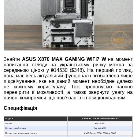
Знайти
ASUS X870 MAX GAMING WIFI7 W
на момент
написання огляду на українському ринку можна за
середньою ціною у ₴14530 ($348). На перший погляд,
вона має весь актуальний фунціонал і позбавлена лише
підсвічування, яке на даний момент необхідне далеко
не кожному користувачу. Тож пропонуємо наочно
перевірити її можливості, а також звернути увагу на
наявні компроміси, що пов’язані з її позиціонуванням.
Специфікація
Модель
ASUS X870 MAX GAMING WIFI7 W
Чипсет
AMD X870
Процесорний роз'єм
Socket AM5
Процесори, що підтримуються
AMD Ryzen 7000, 8000 та 9000