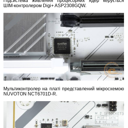
Підсистема живлення процесорних ядер керується
ШІМ-контролером Digi+ ASP2308GQW.
Мультиконтролер на платі представлений мікросхемою
NUVOTON NCT6701D-R.