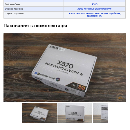
Сайт виробника
ASUS
Сторінка пристрою
ASUS X870 MAX GAMING WIFI7 W
Сторінка підтримки
ASUS X870 MAX GAMING WIFI7 W (нові версії BIOS,
драйверів і т.п.)
Паковання та комплектація