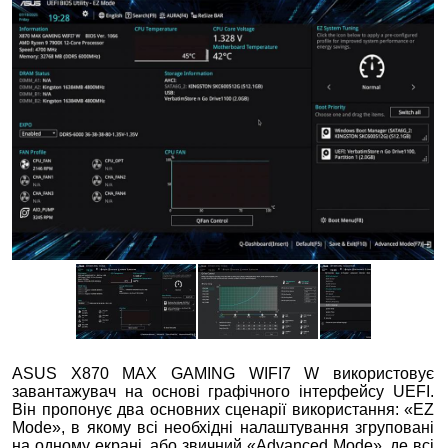
ASUS X870 MAX GAMING WIFI7 W використовує
завантажувач на основі графічного інтерфейсу UEFI.
Він пропонує два основних сценарії використання: «EZ
Mode», в якому всі необхідні налаштування згруповані
на одному екрані, або звичний «Advanced Mode», де всі