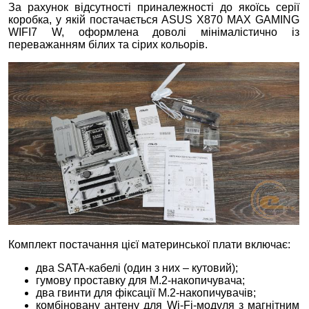
За рахунок відсутності приналежності до якоїсь серії
коробка, у якій постачається ASUS X870 MAX GAMING
WIFI7 W, оформлена доволі мінімалістично із
переважанням білих та сірих кольорів.
Комплект постачання цієї материнської плати включає:
два SATA-кабелі (один з них – кутовий);
гумову проставку для M.2-накопичувача;
два гвинти для фіксації M.2-накопичувачів;
комбіновану антену для Wi-Fi-модуля з магнітним