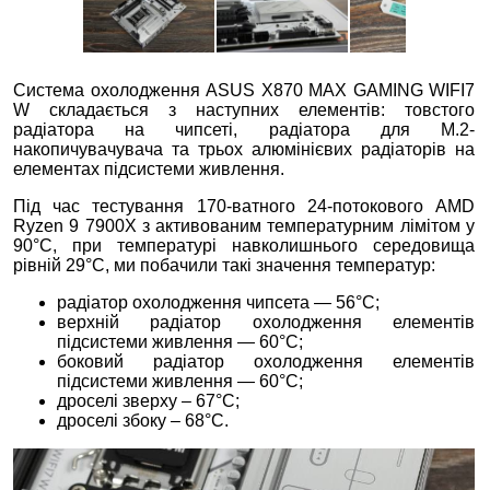
Система охолодження ASUS X870 MAX GAMING WIFI7
W складається з наступних елементів: товстого
радіатора на чипсеті, радіатора для M.2-
накопичувачувача та трьох алюмінієвих радіаторів на
елементах підсистеми живлення.
Під час тестування 170-ватного 24-потокового AMD
Ryzen 9 7900X з активованим температурним лімітом у
90°С, при температурі навколишнього середовища
рівній 29°С, ми побачили такі значення температур:
радіатор охолодження чипсета — 56°C;
верхній радіатор охолодження елементів
підсистеми живлення — 60°C;
боковий радіатор охолодження елементів
підсистеми живлення — 60°C;
дроселі зверху – 67°C;
дроселі збоку – 68°C.