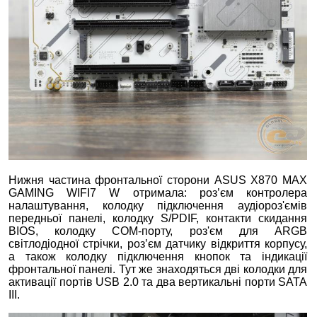
Нижня частина фронтальної сторони ASUS X870 MAX
GAMING WIFI7 W отримала: роз’єм контролера
налаштування, колодку підключення аудіороз'ємів
передньої панелі, колодку S/PDIF, контакти скидання
BIOS, колодку COM-порту, роз'єм для ARGB
світлодіодної стрічки, роз’єм датчику відкриття корпусу,
а також колодку підключення кнопок та індикації
фронтальної панелі. Тут же знаходяться дві колодки для
активації портів USB 2.0 та два вертикальні порти SATA
III.