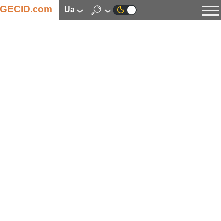
GECID.com
ua
Новини
Відео
Огляди
Цифрова індустрія
Процесори
Оперативна пам’ять
Материнські плати
Відеокарти
Системи охолодження
Накопичувачі
Корпуси
Джерела живлення
Мультимедіа
Цифрове фото та відео
Монітори