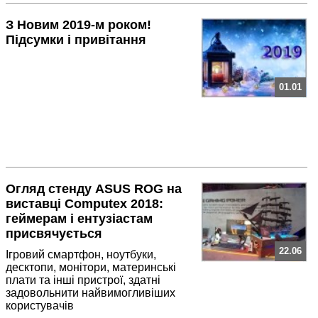
З Новим 2019-м роком!
Підсумки і привітання
01.01
Огляд стенду ASUS ROG на
виставці Computex 2018:
геймерам і ентузіастам
присвячується
22.06
Ігровий смартфон, ноутбуки,
десктопи, монітори, материнські
плати та інші пристрої, здатні
задовольнити найвимогливіших
користувачів