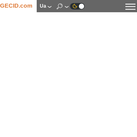
GECID.com
ua
Новини
Відео
Огляди
Цифрова індустрія
Процесори
Оперативна пам’ять
Материнські плати
Відеокарти
Системи охолодження
Накопичувачі
Корпуси
Джерела живлення
Мультимедіа
Цифрове фото та відео
Монітори