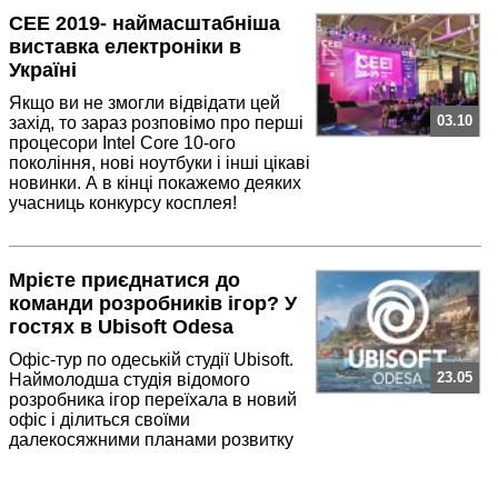
CEE 2019- наймасштабніша
виставка електроніки в
Україні
Якщо ви не змогли відвідати цей
03.10
захід, то зараз розповімо про перші
процесори Intel Core 10-ого
покоління, нові ноутбуки і інші цікаві
новинки. А в кінці покажемо деяких
учасниць конкурсу косплея!
Мрієте приєднатися до
команди розробників ігор? У
гостях в Ubisoft Odesa
Офіс-тур по одеській студії Ubisoft.
23.05
Наймолодша студія відомого
розробника ігор переїхала в новий
офіс і ділиться своїми
далекосяжними планами розвитку