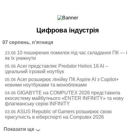
Ноутбуки і Планшети
Смартфони
Комунікації
Цифрова індустрія
Периферія
Автоелектроніка
07 серпень, п'ятниця
Програмне забезпечення
10 поширених помилок під час складання ПК — і
23.06
Ігри
як їх уникнути
Acer представляє Predator Helios 18 AI –
05.06
ідеальний ігровий ноутбук
Acer розширює лінійку ПК Aspire AI з Copilot+
05.06
новими ноутбуками та моноблоками
GIGABYTE на COMPUTEX 2026 представила
04.06
екосистему майбутнього «ENTER INFINITY» та нову
флагманську серію INFINITY
ASUS Republic of Gamers розширює свою
03.06
присутність в кіберспорті на Computex 2026
Показати ще