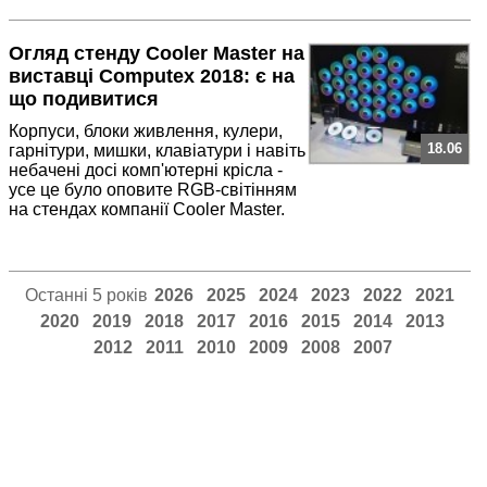
Огляд стенду Cooler Master на
виставці Computex 2018: є на
що подивитися
Корпуси, блоки живлення, кулери,
18.06
гарнітури, мишки, клавіатури і навіть
небачені досі комп'ютерні крісла -
усе це було оповите RGB-світінням
на стендах компанії Cooler Master.
Останні 5 років
2026
2025
2024
2023
2022
2021
2020
2019
2018
2017
2016
2015
2014
2013
2012
2011
2010
2009
2008
2007