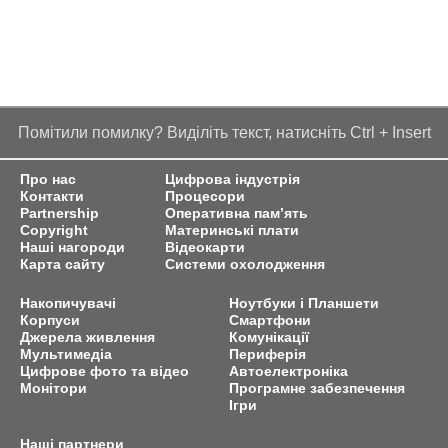
Помітили помилку? Виділіть текст, натисніть Ctrl + Insert
Про нас
Цифрова індустрія
Контакти
Процесори
Partnership
Оперативна пам’ять
Copyright
Материнські плати
Наші нагороди
Відеокарти
Карта сайту
Системи охолодження
Накопичувачі
Ноутбуки і Планшети
Корпуси
Смартфони
Джерела живлення
Комунікації
Мультимедіа
Периферія
Цифрове фото та відео
Автоелектроніка
Монітори
Програмне забезпечення
Ігри
Наші партнери