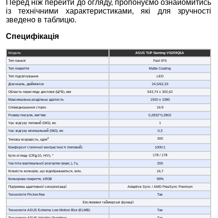
Перед ніж перейти до огляду, пропонуємо ознайомитись
із технічними характеристиками, які для зручності
зведено в таблицю.
Специфікація
Модель
ASUS TUF Gaming VG259Q5A
Тип панелі
Fast IPS
Тип покриття
Matte Coating
Тип підсвічування
LED
Діагональ, дюймів/см
24,5/62,23
Область перегляду дисплея (Ш*В), мм
543,74 х 302,62
Максимальна роздільна здатність
1920 х 1080
Співвідношення сторін
16:9
Розмір пікселя, мм*мм
0,2832*0,2802
Час відгуку типовий (GtG), мс
1
Час відгуку мінімальний (GtG), мс
0,3
2
300
Типова яскравість, кд/м
Коефіцієнт статичної контрастності (типовий)
1000:1
178 / 178
Кути огляду (CR≧10, H/V), °
Частота вертикальної розгортки (макс.), Гц
200
Кількість кольорів, що відображаються, млн.
16,7
Кольорове покриття, sRGB
99%
Підтримка адаптивної синхронізації
Adaptive Sync / AMD FreeSync Premium
Технологія Flicker-free
Так
Екслюзивні геймерські функції:
Технологія ASUS Extreme Low Motion Blur (ELMB)
Так