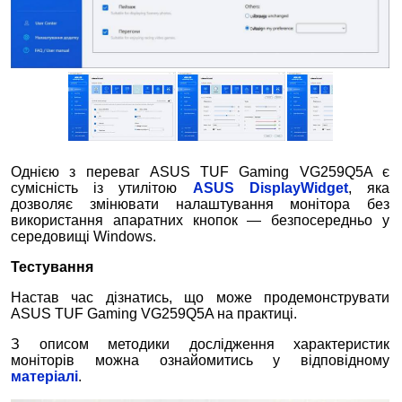
Однією з переваг ASUS TUF Gaming VG259Q5A є
сумісність із утилітою
ASUS DisplayWidget
, яка
дозволяє змінювати налаштування монітора без
використання апаратних кнопок — безпосередньо у
середовищі Windows.
Тестування
Настав час дізнатись, що може продемонструвати
ASUS TUF Gaming VG259Q5A на практиці.
З описом методики дослідження характеристик
моніторів можна ознайомитись у відповідному
матеріалі
.