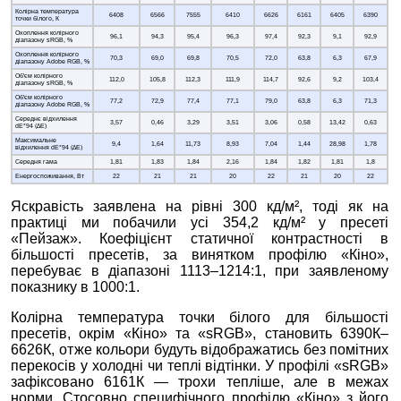
Колірна температура
6408
6566
7555
6410
6626
6161
6405
6390
точки білого, К
Охоплення колірного
96,1
94,3
95,4
96,3
97,4
92,3
9,1
92,9
діапазону sRGB, %
Охоплення колірного
70,3
69,0
69,8
70,5
72,0
63,8
6,3
67,9
діапазону Adobe RGB, %
Об'єм колірного
112,0
105,8
112,3
111,9
114,7
92,6
9,2
103,4
діапазону sRGB, %
Об'єм колірного
77,2
72,9
77,4
77,1
79,0
63,8
6,3
71,3
діапазону Adobe RGB, %
Середнє відхилення
3,57
0,46
3,29
3,51
3,06
0,58
13,42
0,63
dE*94 (∆E)
Максимальне
9,4
1,64
11,73
8,93
7,04
1,44
28,98
1,78
відхилення dE*94 (∆E)
Середня гама
1,81
1,83
1,84
2,16
1,84
1,82
1,81
1,8
Енергоспоживання, Вт
22
21
21
20
22
21
20
22
Яскравість заявлена на рівні 300 кд/м², тоді як на
практиці ми побачили усі 354,2 кд/м² у пресеті
«Пейзаж». Коефіцієнт статичної контрастності в
більшості пресетів, за винятком профілю «Кіно»,
перебуває в діапазоні 1113–1214:1, при заявленому
показнику в 1000:1.
Колірна температура точки білого для більшості
пресетів, окрім «Кіно» та «sRGB», становить 6390К–
6626К, отже кольори будуть відображатись без помітних
перекосів у холодні чи теплі відтінки. У профілі «sRGB»
зафіксовано 6161К — трохи тепліше, але в межах
норми. Стосовно специфічного профілю «Кіно» з його