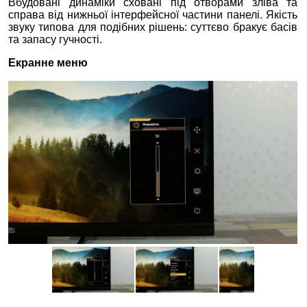
Вбудовані динаміки сховані під отворами зліва та
справа від нижньої інтерфейсної частини панелі. Якість
звуку типова для подібних рішень: суттєво бракує басів
та запасу гучності.
Екранне меню