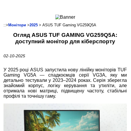
Ноутбуки і Планшети
Смартфони
Комунікації
::>
Монітори
>
2025
> ASUS TUF Gaming VG259Q5A
Периферія
Огляд ASUS TUF GAMING VG259Q5A:
Автоелектроніка
доступний монітор для кіберспорту
Програмне забезпечення
Ігри
02-10-2025
У 2025 році ASUS запустила
нову лінійку моніторів TUF
Gaming VG5A — спадкоємців серії VG3A, яку ми
детально тестували у 2023–2024 роках. Серія зберегла
знайомий корпус, логіку керування та утиліти, але
отримала нові матриці, підвищену частоту, стабільні
профілі та точнішу гаму.