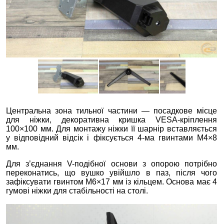
Центральна зона тильної частини — посадкове місце
для ніжки, декоративна кришка VESA-кріплення
100×100 мм. Для монтажу ніжки її шарнір вставляється
у відповідний відсік і фіксується 4-ма гвинтами M4×8
мм.
Для з’єднання V-подібної основи з опорою потрібно
переконатись, що вушко увійшло в паз, після чого
зафіксувати гвинтом M6×17 мм із кільцем. Основа має 4
гумові ніжки для стабільності на столі.