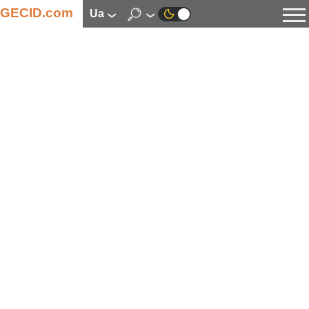
GECID.com
ua
Новини
Відео
Огляди
Цифрова індустрія
Процесори
Оперативна пам’ять
Материнські плати
Відеокарти
Системи охолодження
Накопичувачі
Корпуси
Джерела живлення
Мультимедіа
Цифрове фото та відео
Монітори