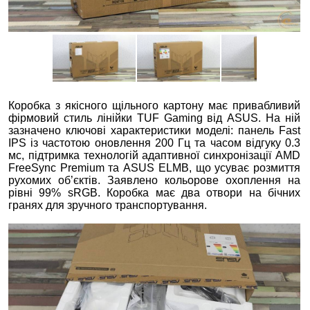
Коробка з якісного щільного картону має привабливий
фірмовий стиль лінійки TUF Gaming від ASUS. На ній
зазначено ключові характеристики моделі: панель Fast
IPS із частотою оновлення 200 Гц та часом відгуку 0.3
мс, підтримка технологій адаптивної синхронізації AMD
FreeSync Premium та ASUS ELMB, що усуває розмиття
рухомих об’єктів. Заявлено кольорове охоплення на
рівні 99% sRGB. Коробка має два отвори на бічних
гранях для зручного транспортування.