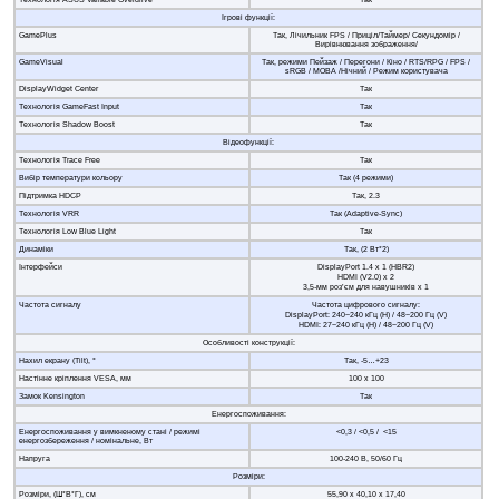
Технологія ASUS Variable Overdrive
Так
Ігрові функції:
GamePlus
Так, Лічильник FPS / Приціл/Таймер/ Секундомір /
Вирівнювання зображення/
GameVisual
Так, режими Пейзаж / Перегони / Кіно / RTS/RPG / FPS /
sRGB / MOBA /Нічний / Режим користувача
DisplayWidget Center
Так
Технологія GameFast Input
Так
Технологія Shadow Boost
Так
Відеофункції:
Технологія Trace Free
Так
Вибір температури кольору
Так (4 режими)
Підтримка HDCP
Так, 2.3
Технологія VRR
Так (Adaptive-Sync)
Технологія Low Blue Light
Так
Динаміки
Так, (2 Вт*2)
Інтерфейси
DisplayPort 1.4 х 1 (HBR2)
HDMI (V2.0) х 2
3,5-мм роз’єм для навушників х 1
Частота сигналу
Частота цифрового сигналу:
DisplayPort: 240~240 кГц (H) / 48~200 Гц (V)
HDMI: 27~240 кГц (H) / 48~200 Гц (V)
Особливості конструкції:
Нахил екрану (Tilt), °
Так, -5…+23
Настінне кріплення VESA, мм
100 х 100
Замок Kensington
Так
Енергоспоживання:
Енергоспоживання у вимкненому стані / режимі
<0,3 / <0,5 / <15
енергозбереження / номінальне, Вт
Напруга
100-240 В, 50/60 Гц
Розміри:
Розміри, (Ш*В*Г), см
55,90 х 40,10 х 17,40