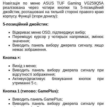
Навігація по меню ASUS TUF Gaming VG259Q5A
реалізована через чотири кнопки та 5-позиційний
джойстик, розташовані на тильній стороні правого краю
корпусу. Функції (згори донизу):
5-позиційний джойстик:
Відкриває меню OSD, підтверджує вибір;
Переміщує курсор у чотирьох напрямках, змінює
значення;
Виводить панель вибору джерела сигналу, якщо
немає зображення.
Кнопка ×:
Вихід з меню;
Виводить панель вибору джерела сигналу при
відсутності зображення;
Активує/деактивує блокування кнопок при
утриманні 5 с.
Кнопка 1 (типово: GamePlus):
Виводить панель GamePlus;
Виводить панель вибору джерела сигналу при