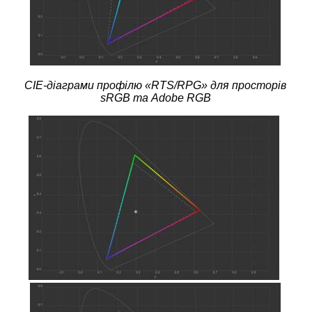
CIE-діаграми профілю «
RTS
/
RPG
» для просторів
sRGB та Adobe RGB