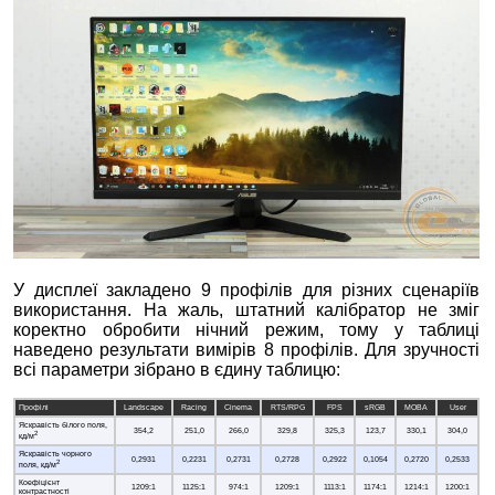
У дисплеї закладено 9 профілів для різних сценаріїв
використання. На жаль, штатний калібратор не зміг
коректно обробити нічний режим, тому у таблиці
наведено результати вимірів 8 профілів. Для зручності
всі параметри зібрано в єдину таблицю:
Профілі
Landscape
Racing
Cinema
RTS/RPG
FPS
sRGB
MOBA
User
Яскравість білого поля,
354,2
251,0
266,0
329,8
325,3
123,7
330,1
304,0
2
кд/м
Яскравість чорного
0,2931
0,2231
0,2731
0,2728
0,2922
0,1054
0,2720
0,2533
2
поля, кд/м
Коефіцієнт
1209:1
1125:1
974:1
1209:1
1113:1
1174:1
1214:1
1200:1
контрастності