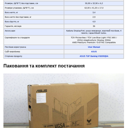
Розміри, (Ш*В*Г) без підставки, см
55,90 х 32,90 х 6,2
Розміри упаковки, (Ш*В*Г), см
62,00 х 41,20 х 17,0
Вага нетто, кг
3,4
Вага нетто без підставки, кг
2,9
Вага брутто, кг
4,9
Гарантія, місяців
36
Аксесуари
Кабель DisplayPort, шнур живлення, короткий посібник, 4
гвинти, гарантійний талон.
Сертифікати та стандарти
TÜV Flicker-free / TÜV Low Blue Light / FSC MIX /
VESA AdaptiveSync Display 200Hz
AMD FreeSync Premium / G-SYNC Compatible
Посібник користувача
User Manual
Сайт виробника
ASUS
Сторінка продукту
ASUS TUF Gaming VG259Q5A
Паковання та комплект постачання