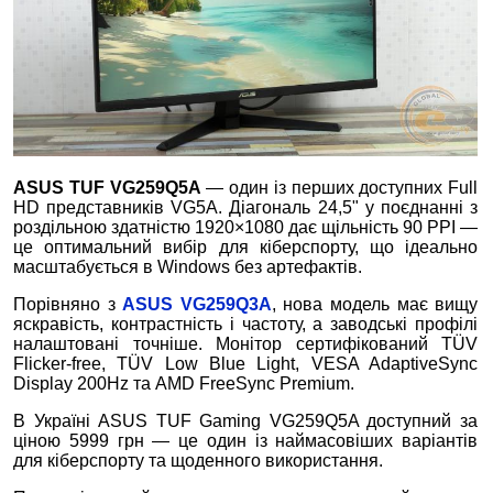
ASUS TUF VG259Q5A
— один із перших доступних Full
HD представників VG5A. Діагональ 24,5" у поєднанні з
роздільною здатністю 1920×1080 дає щільність 90 PPI —
це оптимальний вибір для кіберспорту, що ідеально
масштабується в Windows без артефактів.
Порівняно з
ASUS VG259Q3A
, нова модель має вищу
яскравість, контрастність і частоту, а заводські профілі
налаштовані точніше. Монітор сертифікований TÜV
Flicker-free, TÜV Low Blue Light, VESA AdaptiveSync
Display 200Hz та AMD FreeSync Premium.
В Україні ASUS TUF Gaming VG259Q5A доступний за
ціною 5999 грн — це один із наймасовіших варіантів
для кіберспорту та щоденного використання.