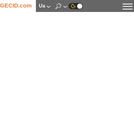
GECID.com
ua
Новини
Відео
Огляди
Цифрова індустрія
Процесори
Оперативна пам’ять
Материнські плати
Відеокарти
Системи охолодження
Накопичувачі
Корпуси
Джерела живлення
Мультимедіа
Цифрове фото та відео
Монітори