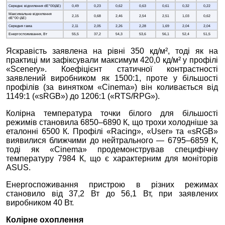
Середнє відхилення dE*00(∆E)
0,49
0,23
0,62
0,63
0,61
0,32
0,22
Максимальне відхилення
2,15
0,68
2,46
2,54
2,51
1,03
0,62
dE*00 (∆E)
Середня гама
2,11
2,05
2,26
2,28
1,69
2,04
2,04
Енергоспоживання, Вт
55,5
37,2
54,3
53,6
56,1
52,4
51,5
Яскравість заявлена на рівні 350 кд/м², тоді як на
практиці ми зафіксували максимум 420,0 кд/м² у профілі
«Scenery». Коефіцієнт статичної контрастності
заявлений виробником як 1500:1, проте у більшості
профілів (за винятком «Cinema») він коливається від
1149:1 («sRGB») до 1206:1 («RTS/RPG»).
Колірна температура точки білого для більшості
режимів становила 6850–6890 К, що трохи холодніше за
еталонні 6500 К. Профілі «Racing», «User» та «sRGB»
виявилися ближчими до нейтрального — 6795–6859 К,
тоді як «Cinema» продемонстрував специфічну
температуру 7984 К, що є характерним для моніторів
ASUS.
Енергоспоживання пристрою в різних режимах
становило від 37,2 Вт до 56,1 Вт, при заявлених
виробником 40 Вт.
Колірне охоплення