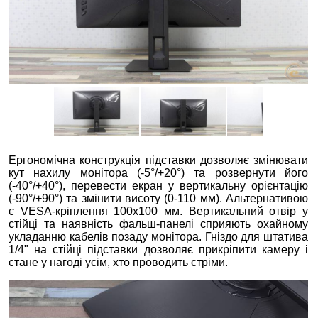
Ергономічна конструкція підставки дозволяє змінювати
кут нахилу монітора (-5°/+20°) та розвернути його
(-40°/+40°), перевести екран у вертикальну орієнтацію
(-90°/+90°) та змінити висоту (0-110 мм). Альтернативою
є VESA-кріплення 100x100 мм. Вертикальний отвір у
стійці та наявність фальш-панелі сприяють охайному
укладанню кабелів позаду монітора. Гніздо для штатива
1/4" на стійці підставки дозволяє прикріпити камеру і
стане у нагоді усім, хто проводить стріми.