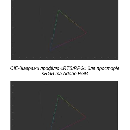
CIE-діаграми профілю «
RTS
/
RPG
» для просторів
sRGB та Adobe RGB