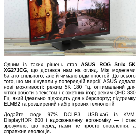
Одним із таких рішень став
ASUS ROG Strix 5
K
XG27JCG
, що дістався нам на огляд. Між моделями
багато спільного, але й чимало відмінностей. До всього
того, що ми цінували у попередній версії, ASUS додала
нові можливості: режим 5K 180 Гц, оптимальний для
чіткої роботи з текстом і сюжетних ігор; режим QHD 330
Гц, який ідеально підходить для кіберспорту; підтримку
ELMB2 та розширений набір ігрових технологій.
Додайте сюди 97% DCI‑P3, USB‑хаб із KVM,
DisplayHDR 600 і вдосконалену ергономіку — і стає
зрозуміло, що перед нами не просто оновлення, а
справжня еволюція.