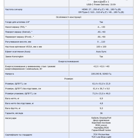
(висхідний) x 1
USB-C Power Delivery: 15 Вт
Частота сигналу
HDMI: 27…255 кГц (Г) / 48…180 Гц (В)
DP/Type-C: 510…510 кГц (Г) / 48…180 Гц (В)
Особливості конструкції:
Гніздо для штатива 1/4"
Так
Нахил екрану (Tilt), °
-5…+20
Поворот екрану (Swivel), °
-40..+40
Переворот екрану (Pivot) , °
-90..+90
Регулювання висоти, мм
0 …110
Настінне кріплення VESA, мм х мм
100 х 100
Ефект освітлення (Aura)
Aura Sync
Замок Kensington
Так
Енергоспоживання:
Енергоспоживання у вимкненому стані / режимі
<0,3 / <0,5 / <40
енергозбереження / номінальне, Вт
Напруга
100-240 В, 50/60 Гц
Розміри:
Розміри, (Ш*В*Г), см
61,4 x 51,0 x 21,9
Розміри, (Ш*В*Г) без підставки, см
61,4 x 36,7 x 9,0
Розміри упаковки, (Ш*В*Г), см
71,9 x 21,5 x 46,0
Вага нетто, кг
6,9
Вага нетто без підставки, кг
4,8
Вага брутто, кг
9,3
Гарантія, місяців
36
Кабель DisplayPort
Аксесуари
Шнур живлення
Короткий посібник
ROG чохол
Наклейка ROG
Гарантійний талон
TÜV Flicker-free
Сертифікати та стандарти
TÜV Low Blue Light