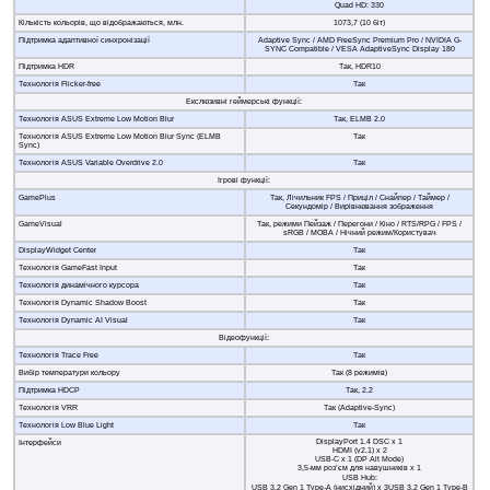
Quad HD: 330
Кількість кольорів, що відображаються, млн.
1073,7 (10 біт)
Підтримка адаптивної синхронізації
Adaptive Sync / AMD FreeSync Premium Pro / NVIDIA G-
SYNC Compatible / VESA AdaptiveSync Display 180
Підтримка HDR
Так, HDR10
Технологія Flicker-free
Так
Екслюзивні геймерські функції:
Технологія ASUS Extreme Low Motion Blur
Так, ELMB 2.0
Технологія ASUS Extreme Low Motion Blur Sync (ELMB
Так
Sync)
Технологія ASUS Variable Overdrive 2.0
Так
Ігрові функції:
GamePlus
Так, Лічильник FPS / Приціл / Снайпер / Таймер /
Секундомір / Вирівнювання зображення
GameVisual
Так, режими Пейзаж / Перегони / Кіно / RTS/RPG / FPS /
sRGB / MOBA / Нічний режим/Користувач
DisplayWidget Center
Так
Технологія GameFast Input
Так
Технологія динамічного курсора
Так
Технологія Dynamic Shadow Boost
Так
Технологія Dynamic AI Visual
Так
Відеофункції:
Технологія Trace Free
Так
Вибір температури кольору
Так (8 режимів)
Підтримка HDCP
Так, 2.2
Технологія VRR
Так (Adaptive-Sync)
Технологія Low Blue Light
Так
DisplayPort 1.4 DSC x 1
Інтерфейси
HDMI (v2.1) x 2
USB-C x 1 (DP Alt Mode)
3,5-мм роз’єм для навушників х 1
USB Hub:
USB 3.2 Gen 1 Type-A (нисхідний) х 3USB 3.2 Gen 1 Type-B