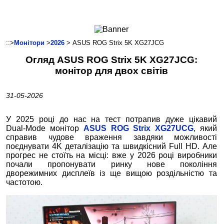
Ноутбуки і Планшети
Смартфони
Комунікації
::>
Монітори
>
2026
> ASUS ROG Strix 5K XG27JCG
Периферія
Огляд ASUS ROG Strix 5K XG27JCG:
Автоелектроніка
монітор для двох світів
Програмне забезпечення
Ігри
31-05-2026
У 2025 році до нас на тест потрапив дуже цікавий
Dual‑Mode монітор
ASUS ROG Strix XG27UCG
, який
справив чудове враження завдяки можливості
поєднувати 4K деталізацію та швидкісний Full HD. Але
прогрес не стоїть на місці: вже у 2026 році виробники
почали пропонувати ринку нове покоління
дворежимних дисплеїв із ще вищою роздільністю та
частотою.