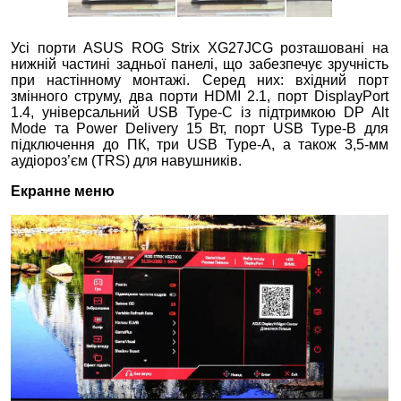
Усі порти ASUS ROG Strix XG27JCG розташовані на
нижній частині задньої панелі, що забезпечує зручність
при настінному монтажі. Серед них: вхідний порт
змінного струму, два порти HDMI 2.1, порт DisplayPort
1.4, універсальний USB Type‑C із підтримкою DP Alt
Mode та Power Delivery 15 Вт, порт USB Type‑B для
підключення до ПК, три USB Type‑A, а також 3,5‑мм
аудіороз’єм (TRS) для навушників.
Екранне меню