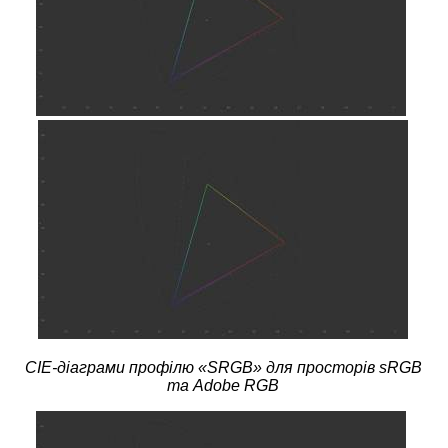
CIE-діаграми профілю «SRGB» для просторів sRGB
та Adobe RGB