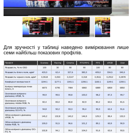
Для зручності у таблиці наведено вимірювання лише
семи найбільш показових профілів.
Профілі
Scenery
Racing
Cinema
RTS/RPG
FPS
sRGB
User
Яскравість, % по OSD
100
30
90
90
100
80
80
Яскравість білого поля, кд/м²
420,0
62,4
327,6
383,3
409,0
334,5
345,5
Яскравість чорного поля, кд/м²
0,3518
0,053
0,3147
0,318
0,3511
0,2912
0,2878
Коефіцієнт контрастності
1194:1
1177:1
1041:1
1206:1
1165:1
1149:1
1200:1
Колірна температура точки
6873
6795
7984
6860
6889
6859
6850
білого, К
Охоплення колірного
99,9
99,5
99,8
100,0
98,2
87,3
99,7
діапазону sRGB, %
Охоплення колірного
82,4
83,0
80,8
82,9
80,2
60,5
81,5
діапазону Adobe RGB, %
Охоплення колірного
94,8
92,2
93,3
95,4
90,3
62,4
91,6
діапазону DCI-P3, %
Об'єм колірного діапазону
145,2
132,8
140,2
146,9
129,3
88,4
132,0
sRGB, %
Об'єм колірного діапазону
100,0
91,5
96,6
101,2
89,1
60,9
90,9
Adobe RGB, %
Об'єм колірного діапазону DCI-
102,8
94,1
99,3
104,0
91,6
62,6
93,5
P3, %