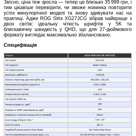
Звісно, ціна теж зросла — тепер це близько 35 999 грн, і
тим цікавіше перевірити, чи зможе новинка повторити
успіх минулорічної моделі та знову здивувати нас на
практиці. Адже ROG Strix XG27JCG зібрав найкраще з
двох світів: ідеальну чіткість шрифтів у 5K та
блискавичну швидкість у QHD, що для 27‑дюймового
формату виглядає максимально збалансовано.
Специфікація
Модель
ASUS ROG Strix 5K XG27JCG
Тип панелі
Fast IPS
Тип покриття
Matte Coating
Тип підсвічування
LED
Діагональ, дюймів/см
27/68,58
Область перегляду дисплея (Ш*В), мм
595,968 х 335,232
Максимальна роздільна здатність
5120 х 2880
Співвідношення сторін
16:9
Розмір пікселя, мм*мм
0,116 х 0,116
Час відгуку (GtG), мс
0,3
2
350
Типова яскравість, кд/м
2
600
Яскравість (HDR, максимальна), кд/м
Коефіцієнт статичної контрастності (типовий)
1500:1
178 / 178
Кути огляду (CR≧10, H/V), °
Color Accuracy
ΔE< 2
Подвійний режим роботи (Dual Mode)
Так, Frame Rate Boost
Частота вертикальної розгортки (макс.), Гц
5K:180 (RTX50 or Radeon 70xx + only!)