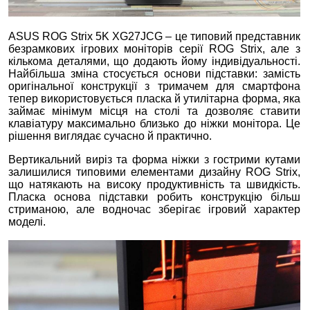
ASUS ROG Strix 5K XG27JCG – це типовий представник
безрамкових ігрових моніторів серії ROG Strix, але з
кількома деталями, що додають йому індивідуальності.
Найбільша зміна стосується основи підставки: замість
оригінальної конструкції з тримачем для смартфона
тепер використовується пласка й утилітарна форма, яка
займає мінімум місця на столі та дозволяє ставити
клавіатуру максимально близько до ніжки монітора. Це
рішення виглядає сучасно й практично.
Вертикальний виріз та форма ніжки з гострими кутами
залишилися типовими елементами дизайну ROG Strix,
що натякають на високу продуктивність та швидкість.
Пласка основа підставки робить конструкцію більш
стриманою, але водночас зберігає ігровий характер
моделі.