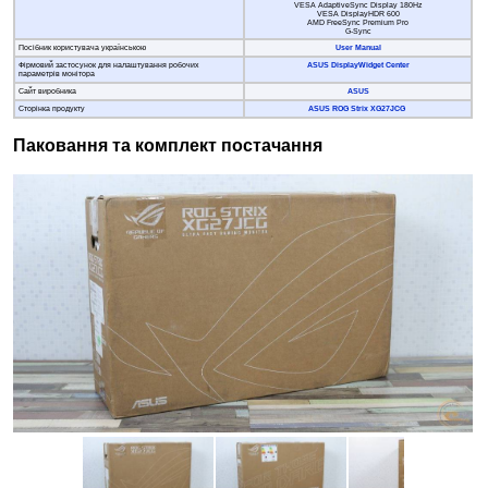
VESA AdaptiveSync Display 180Hz
VESA DisplayHDR 600
AMD FreeSync Premium Pro
G-Sync
Посібник користувача українською
User Manual
Фірмовий застосунок для налаштування робочих
ASUS DisplayWidget Center
параметрів монітора
Сайт виробника
ASUS
Сторінка продукту
ASUS ROG Strix XG27JCG
Паковання та комплект постачання