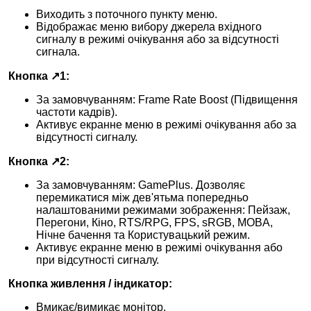
Виходить з поточного пункту меню.
Відображає меню вибору джерела вхідного
сигналу в режимі очікування або за відсутності
сигнала.
Кнопка ↗1:
За замовчуванням: Frame Rate Boost (Підвищення
частоти кадрів).
Активує екранне меню в режимі очікування або за
відсутності сигналу.
Кнопка ↗2:
За замовчуванням: GamePlus. Дозволяє
перемикатися між дев'ятьма попередньо
налаштованими режимами зображення: Пейзаж,
Перегони, Кіно, RTS/RPG, FPS, sRGB, MOBA,
Нічне бачення та Користувацький режим.
Активує екранне меню в режимі очікування або
при відсутності сигналу.
Кнопка живлення / індикатор:
Вмикає/вимикає монітор.