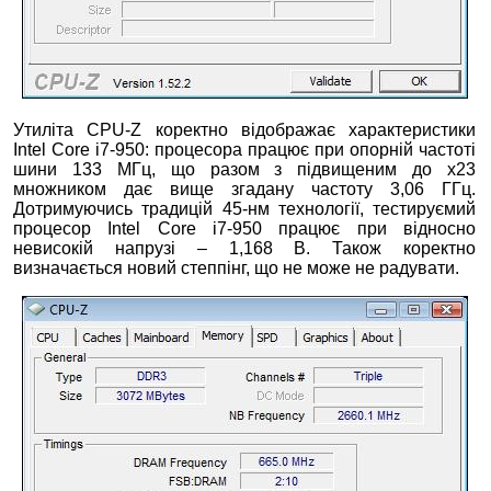
Утиліта CPU-Z коректно відображає характеристики
Intel Core i7-950: процесора працює при опорній частоті
шини 133 МГц, що разом з підвищеним до х23
множником дає вище згадану частоту 3,06 ГГц.
Дотримуючись традицій 45-нм технології, тестируємий
процесор Intel Core i7-950 працює при відносно
невисокій напрузі – 1,168 В. Також коректно
визначається новий степпінг, що не може не радувати.