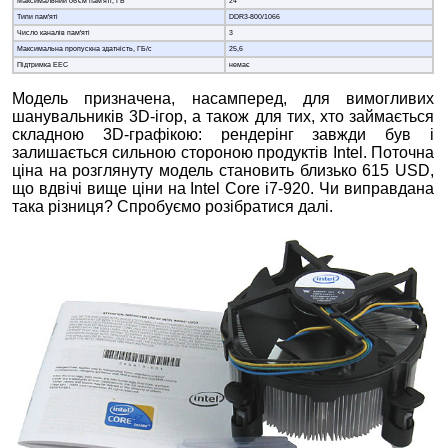
Максимальний об'єм пам'яті, ГБ
24
Типи пам'яті
DDR3-800/1066
Число каналів пам'яті
3
Максимальна пропускна здатність, ГБ/c
25,6
Підтримка EEC
немає
Модель призначена, насамперед, для вимогливих
шанувальників 3D-ігор, а також для тих, хто займається
складною 3D-графікою: рендерінг завжди був і
залишається сильною стороною продуктів Intel. Поточна
ціна на розглянуту модель становить близько 615 USD,
що вдвічі вище ціни на Intel Core i7-920. Чи виправдана
така різниця? Спробуємо розібратися далі.