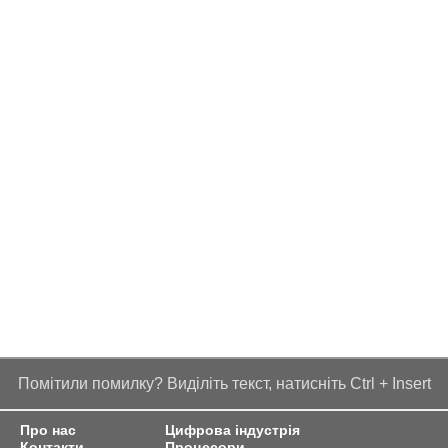
Помітили помилку? Виділіть текст, натисніть Ctrl + Insert
Про нас
Цифрова індустрія
Контакти
Процесори