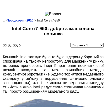
Ноутбуки і Планшети
Смартфони
Комунікації
::>
Процесори
>
2010
> Intel Core i7-950
Периферія
Intel Core i7-950: добре замаскована
Автоелектроніка
новинка
Програмне забезпечення
Ігри
22-01-2010
Компанія Intel завжди була та буде лідером у боротьбі за
споживача на такому непростому для маркетингу ринку,
як ринок процесорів. Іноді її прагнення посилити свої
позиції виходить за межі звичайних методів
конкурентної боротьби (не будемо торкатися недавнього
скандалу у зв'язку з порушенням антимонопольного
законодавства), але і не можна не відзначити завидну
стійкість, з якою Intel радує свого споживача новинками
та і просто розширенням модельного ряду.