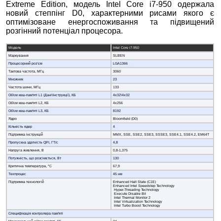
Extreme Edition, модель Intel Core i7-950 одержала
новий степпінг D0, характерними рисами якого є
оптимізоване енергоспоживання та підвищений
розгінний потенціал процесора.
Модель
Intel Core i7-950
Маркування
SLBEN
Процесорний роз’єм
LGA1366
Тактова частота, МГц
3060
Множник
23
Частота шини, МГц
133
Об'єм кеш-пам'яті L1 (Дані\Інструкції), КБ
4x32\4x32
Об'єм кеш-пам'яті L2, КБ
4x256
Об'єм кеш-пам'яті L3, КБ
8192
Ядро
Bloomfield (D0)
Кількість ядер
4
Підтримка інструкцій
MMX, SSE, SSE2, SSE3, SSSE3, SSE4.1, SSE4.2, EM64T
Пропускна здатність QPI, ГТ/с
4,8
Напруга живлення, В
0,8-1,375
Потужність, що розсіюється, Вт
130
Критична температура, °C
67,9
Техпроцес
45 нм
Підтримка технологій
Enhanced Halt State (C1E)
Enhanced Intel Speedstep Technology
Hyper-Threading Technology
Execute Disable Bit
Intel Thermal Monitor 2
Intel Virtualization Technology
Intel Turbo Boost Technology
Специфікація контролера пам'яті