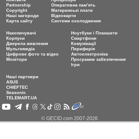
Partnership
Оперативна пам’ять
Copyright
Материнські плати
Наші нагороди
Відеокарти
Карта сайту
Системи охолодження
Накопичувачі
Ноутбуки і Планшети
Корпуси
Смартфони
Джерела живлення
Комунікації
Мультимедіа
Периферія
Цифрове фото та відео
Автоелектроніка
Монітори
Програмне забезпечення
Ігри
Наші партнери
ASUS
CHIEFTEC
Seasonic
TELEMART.UA
© GECID.com 2007-2026