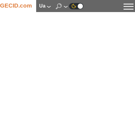
GECID.com
ua
Новини
Відео
Огляди
Цифрова індустрія
Процесори
Оперативна пам’ять
Материнські плати
Відеокарти
Системи охолодження
Накопичувачі
Корпуси
Джерела живлення
Мультимедіа
Цифрове фото та відео
Монітори