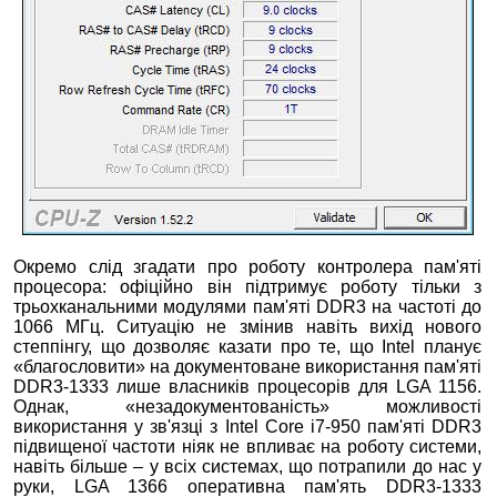
Окремо слід згадати про роботу контролера пам'яті
процесора: офіційно він підтримує роботу тільки з
трьохканальними модулями пам'яті DDR3 на частоті до
1066 МГц. Ситуацію не змінив навіть вихід нового
степпінгу, що дозволяє казати про те, що Intel планує
«благословити» на документоване використання пам'яті
DDR3-1333 лише власників процесорів для LGA 1156.
Однак, «незадокументованість» можливості
використання у зв'язці з Intel Core i7-950 пам'яті DDR3
підвищеної частоти ніяк не впливає на роботу системи,
навіть більше – у всіх системах, що потрапили до нас у
руки, LGA 1366 оперативна пам'ять DDR3-1333