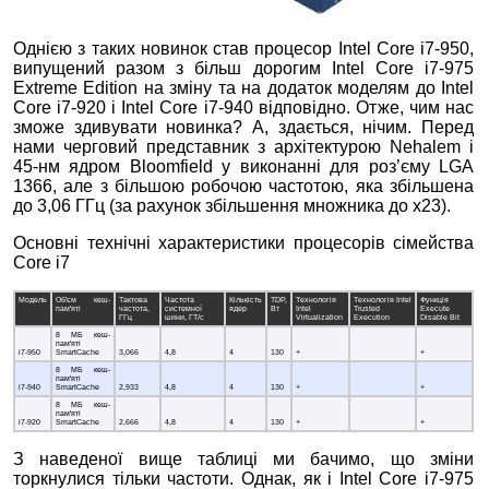
Однією з таких новинок став процесор Intel Core i7-950,
випущений разом з більш дорогим Intel Core i7-975
Extreme Edition на зміну та на додаток моделям до Intel
Core i7-920 і Intel Core i7-940 відповідно. Отже, чим нас
зможе здивувати новинка? А, здається, нічим. Перед
нами черговий представник з архітектурою Nehalem і
45-нм ядром Bloomfield у виконанні для роз’єму LGA
1366, але з більшою робочою частотою, яка збільшена
до 3,06 ГГц (за рахунок збільшення множника до x23).
Основні технічні характеристики процесорів сімейства
Core i7
Модель
Об'єм кеш-
Тактова
Частота
Кількість
TDP,
Технологія
Технологія Intel
Функція
пам'яті
частота,
системної
ядер
Вт
Intel
Trusted
Execute
ГГц
шини, ГТ/с
Virtualization
Execution
Disable Bit
8 МБ кеш-
пам'яті
i7-950
SmartCache
3,066
4,8
4
130
+
+
8 МБ кеш-
пам'яті
i7-940
SmartCache
2,933
4,8
4
130
+
+
8 МБ кеш-
пам'яті
i7-920
SmartCache
2,666
4,8
4
130
+
+
З наведеної вище таблиці ми бачимо, що зміни
торкнулися тільки частоти. Однак, як і Intel Core i7-975