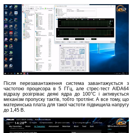
Після перезавантаження система завантажується з
частотою процесора в 5 ГГц, але стрес-тест AIDA64
відразу розігріває деякі ядра до 100°С і активується
механізм пропуску тактів, тобто тротлінг. А все тому, що
материнська плата для такої частоти підвищила напругу
до 1,45 В.