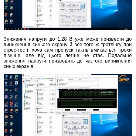
Зниження напруги до 1,28 В уже може призвести до
виникнення синього екрану й все того ж тротлінгу при
стрес-тесті, хоча сам пропуск тактів вмикається трохи
пізніше, але від цього легше не стає. Подальше
зниження напруги призводить до частого виникнення
синіх екранів.