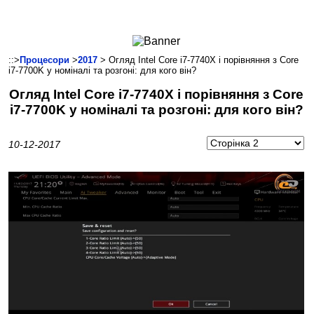
Ноутбуки і Планшети
Смартфони
Комунікації
::>
Процесори
>
2017
> Огляд Intel Core i7-7740X і порівняння з Core
i7-7700K у номіналі та розгоні: для кого він?
Периферія
Огляд Intel Core i7-7740X і порівняння з Core
Автоелектроніка
i7-7700K у номіналі та розгоні: для кого він?
Програмне забезпечення
Ігри
10-12-2017