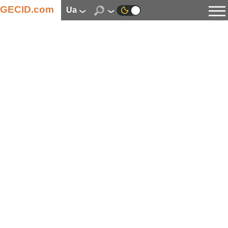
GECID.com
ua
Новини
Відео
Огляди
Цифрова індустрія
Процесори
Оперативна пам’ять
Материнські плати
Відеокарти
Системи охолодження
Накопичувачі
Корпуси
Джерела живлення
Мультимедіа
Цифрове фото та відео
Монітори