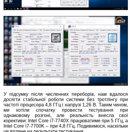
У підсумку після численних переборів, нам вдалося
досягти стабільної роботи системи без тротлінгу при
частоті процесора 4,8 ГГц і напрузі 1,26 В. Таким чином,
ми хотіли спочатку провести тестування при
однаковому розгоні, але реальність внесла свої
корективи: Intel Core i7-7740X працюватиме при 5 ГГц, а
Intel Core i7-7700K – при 4,8 ГГц. Подивимося, наскільки
це вплине на результати тестування.