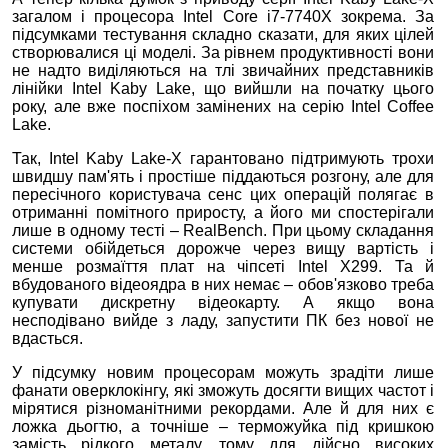
загалом і процесора Intel Core i7-7740X зокрема. За
підсумками тестування складно сказати, для яких цілей
створювалися ці моделі. За рівнем продуктивності вони
не надто виділяються на тлі звичайних представників
лінійки Intel Kaby Lake, що вийшли на початку цього
року, але вже поспіхом замінених на серію Intel Coffee
Lake.
Так, Intel Kaby Lake-X гарантовано підтримують трохи
швидшу пам'ять і простіше піддаються розгону, але для
пересічного користувача сенс цих операцій полягає в
отриманні помітного приросту, а його ми спостерігали
лише в одному тесті – RealBench. При цьому складання
системи обійдеться дорожче через вищу вартість і
менше розмаїття плат на чіпсеті Intel X299. Та й
вбудованого відеоядра в них немає – обов'язково треба
купувати дискретну відеокарту. А якщо вона
несподівано вийде з ладу, запустити ПК без нової не
вдасться.
У підсумку новим процесорам можуть зрадіти лише
фанати оверклокінгу, які зможуть досягти вищих частот і
мірятися різноманітними рекордами. Але й для них є
ложка дьогтю, а точніше – терможуйка під кришкою
замість рідкого металу, тому для дійсно високих