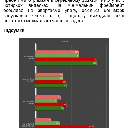
пресеті ми отримали в середньому 152-154 FPS у всіх
чотирьох випадках. На мінімальний фреймрейт
особливо не звертаємо увагу, оскільки бенчмарк
запускався кілька разів, і щоразу виходили різні
показники мінімальної частоти кадрів.
Підсумки