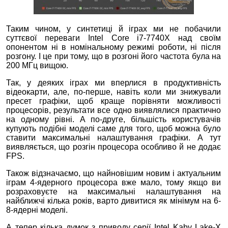
Таким чином, у синтетиці й іграх ми не побачили
суттєвої переваги Intel Core i7-7740X над своїм
опонентом ні в номінальному режимі роботи, ні після
розгону. І це при тому, що в розгоні його частота була на
200 МГц вищою.
Так, у деяких іграх ми вперлися в продуктивність
відеокарти, але, по-перше, навіть коли ми знижували
пресет графіки, щоб краще порівняти можливості
процесорів, результати все одно виявлялися практично
на одному рівні. А по-друге, більшість користувачів
купують подібні моделі саме для того, щоб можна було
ставити максимальні налаштування графіки. А тут
виявляється, що розгін процесора особливо й не додає
FPS.
Також відзначаємо, що найновішим новим і актуальним
іграм 4-ядерного процесора вже мало, тому якщо ви
розраховуєте на максимальні налаштування на
найближчі кілька років, варто дивитися як мінімум на 6-
8-ядерні моделі.
А тепер кілька думок з приводу серії Intel Kaby Lake-X