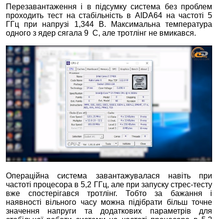
Перезавантаження і в підсумку система без проблем
проходить тест на стабільність в AIDA64 на частоті 5
ГГц при напрузі 1,344 В. Максимальна температура
одного з ядер сягала 9 С, але тротлінг не вмикався.
Операційна система завантажувалася навіть при
частоті процесора в 5,2 ГГц, але при запуску стрес-тесту
вже спостерігався тротлінг. Тобто за бажання і
наявності вільного часу можна підібрати більш точне
значення напруги та додаткових параметрів для