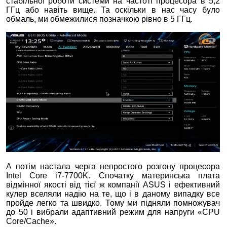
стабільної роботи системи на частоті процесора в 5,2
ГГц або навіть вище. Та оскільки в нас часу було
обмаль, ми обмежилися позначкою рівно в 5 ГГц.
А потім настала черга непростого розгону процесора
Intel Core i7-7700K. Спочатку материнська плата
відмінної якості від тієї ж компанії ASUS і ефективний
кулер вселяли надію на те, що і в даному випадку все
пройде легко та швидко. Тому ми підняли помножувач
до 50 і вибрали адаптивний режим для напруги «CPU
Core/Cache».