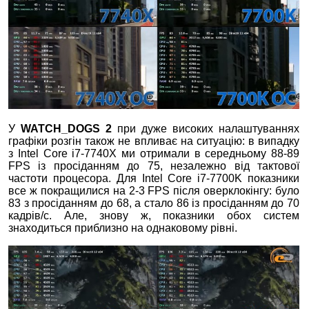
У
WATCH_DOGS 2
при дуже високих налаштуваннях
графіки розгін також не впливає на ситуацію: в випадку
з Intel Core i7-7740X ми отримали в середньому 88-89
FPS із просіданням до 75, незалежно від тактової
частоти процесора. Для Intel Core i7-7700K показники
все ж покращилися на 2-3 FPS після оверклокінгу: було
83 з просіданням до 68, а стало 86 із просіданням до 70
кадрів/с. Але, знову ж, показники обох систем
знаходиться приблизно на однаковому рівні.