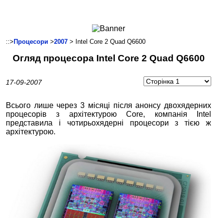
Ноутбуки і Планшети
Смартфони
Комунікації
::>
Процесори
>
2007
> Intel Core 2 Quad Q6600
Периферія
Огляд процесора Intel Core 2 Quad Q6600
Автоелектроніка
Програмне забезпечення
17-09-2007
Ігри
Всього лише через 3 місяці після анонсу двохядерних
процесорів з архітектурою Core, компанія Intel
представила і чотирьохядерні процесори з тією ж
архітектурою.