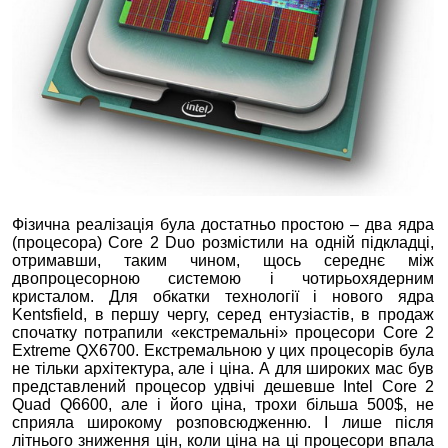
Фізична реалізація була достатньо простою – два ядра
(процесора) Core 2 Duo розмістили на одній підкладці,
отримавши, таким чином, щось середнє між
двопроцесорною системою і чотирьохядерним
кристалом. Для обкатки технології і нового ядра
Kentsfield, в першу чергу, серед ентузіастів, в продаж
спочатку потрапили «екстремальні» процесори Core 2
Extreme QX6700. Екстремальною у цих процесорів була
не тільки архітектура, але і ціна. А для широких мас був
представлений процесор удвічі дешевше Intel Core 2
Quad Q6600, але і його ціна, трохи більша 500$, не
сприяла широкому розповсюдженню. І лише після
літнього зниження цін, коли ціна на ці процесори впала