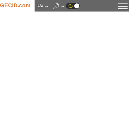
GECID.com
ua
Новини
Відео
Огляди
Цифрова індустрія
Процесори
Оперативна пам’ять
Материнські плати
Відеокарти
Системи охолодження
Накопичувачі
Корпуси
Джерела живлення
Мультимедіа
Цифрове фото та відео
Монітори