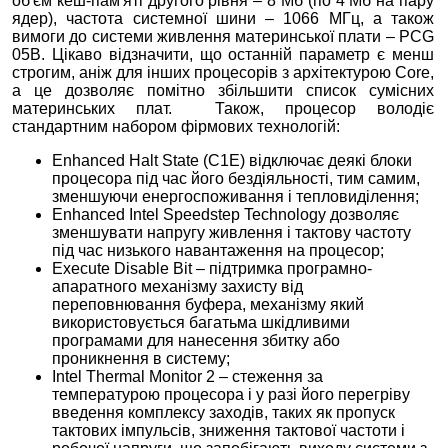
об'єм кеш-пам'яті другого рівня – 8 Мб (по 4 Мб на пару
ядер), частота системної шини – 1066 МГц, а також
вимоги до системи живлення материнської плати – PCG
05B. Цікаво відзначити, що останній параметр є менш
строгим, аніж для інших процесорів з архітектурою Core,
а це дозволяє помітно збільшити список сумісних
материнських плат. Також, процесор володіє
стандартним набором фірмових технологій:
Enhanced Halt State (C1E) відключає деякі блоки
процесора під час його бездіяльності, тим самим,
зменшуючи енергоспоживання і тепловиділення;
Enhanced Intel Speedstep Technology дозволяє
зменшувати напругу живлення і тактову частоту
під час низького навантаження на процесор;
Execute Disable Bit – підтримка програмно-
апаратного механізму захисту від
переповнювання буфера, механізму який
використовується багатьма шкідливими
програмами для нанесення збитку або
проникнення в систему;
Intel Thermal Monitor 2 – стеження за
температурою процесора і у разі його перегріву
введення комплексу заходів, таких як пропуск
тактових імпульсів, зниження тактової частоти і