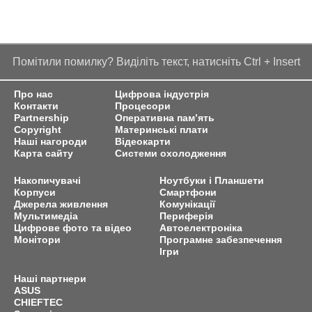
Помітили помилку? Виділіть текст, натисніть Ctrl + Insert
Про нас
Цифрова індустрія
Контакти
Процесори
Partnership
Оперативна пам’ять
Copyright
Материнські плати
Наші нагороди
Відеокарти
Карта сайту
Системи охолодження
Накопичувачі
Ноутбуки і Планшети
Корпуси
Смартфони
Джерела живлення
Комунікації
Мультимедіа
Периферія
Цифрове фото та відео
Автоелектроніка
Монітори
Програмне забезпечення
Ігри
Наші партнери
ASUS
CHIEFTEC