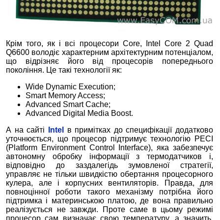
Крім того, як і всі процесори Core, Intel Core 2 Quad
Q6600 володіє характерним архітектурним потенціалом,
що відрізняє його від процесорів попереднього
покоління. Це такі технології як:
Wide Dynamic Execution;
Smart Memory Access;
Advanced Smart Cache;
Advanced Digital Media Boost.
А на сайті
Intel
в примітках до специфікації додатково
уточнюється, що процесор підтримує технологію PECI
(Platform Environment Control Interface), яка забезпечує
автономну обробку інформації з термодатчиков і,
відповідно до заздалегідь зумовленої стратегії,
управляє не тільки швидкістю обертання процесорного
кулера, але і корпусних вентиляторів. Правда, для
повноцінної роботи такого механізму потрібна його
підтримка і материнською платою, де вона правильно
реалізується не завжди. Проте саме в цьому режимі
процесор сам визначає свою температуру, а значить,