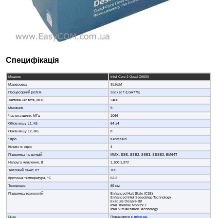
Специфікація
Модель
Intel Core 2 Quad Q6600
Маркіровка
SL9UM
Процесорний роз'єм
Socket T (LGA775)
Тактова частота, МГц
2400
Множник
9
Частота шини, МГц
1066
Об'єм кешу L1, Кб
64 x4
Об'єм кешу L2, Мб
8
Ядро
Kentsfield
Кількість ядер
4
Підтримка інструкцій
MMX, SSE, SSE2, SSE3, SSSE3, EM64T
Напруга живлення, В
1,100-1,372
Тепловий пакет, Вт
105
Критична температура, °C
62.2
Техпроцес
65 нм
Підтримка технологій
Enhanced Halt State (C1E)
Enhanced Intel Speedstep Technology
Execute Disable Bit
Intel Thermal Monitor 2
Intel Virtualization Technology
Ціни
Подивитися в
price.ua
.