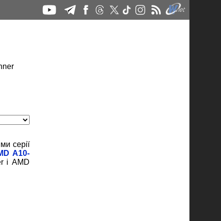
ми серії
MD A10-
er і AMD