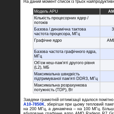
На даний момент список із трьох найпродуктив
Модель APU
AM
Кількість процесорних ядер /
потоків
Базова / динамічна тактова
3
частота процесора, МГц
Графічне ядро
AMD
Базова частота графічного ядра,
МГц
Об’єм кеш-пам'яті другого рівня
(L2), МБ
Максимальна швидкість
підтримуваної пам'яті DDR3, МГц
Максимальна розрахункова
потужність (TDP), Вт
Завдяки грамотній оптимізації вдалося помітн
A10-7850K
, зберігши при цьому тепловий паке
на 200 МГц, а динамічна – на 100 МГц. Біль
вбудоване графічне ядро AMD Radeon R7 Grap