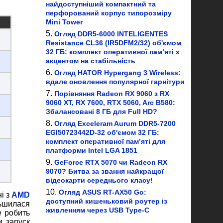
найдоступніший компактний та
перфорований корпус типорозміру
Mini Tower
Огляд DDR5-6000 INTELIGENTES
Resistance CL36 (IR5DFM2/32) об'ємом
32 ГБ: комплект оперативної пам’яті з
акцентом на стабільність
Огляд HATOR Hypergang 3 Wireless:
вдале оновлення популярної гарнітури
Порівняння Radeon RX 9060 з RX
9060 XT, RX 7600, RTX 5060, Arc B580:
Збалансовані 8 ГБ для Full HD?
Огляд Exceleram Aurum DDR5-7200
EGI50723442D-32 об'ємом 32 ГБ:
комплект оперативної пам’яті для
платформи Intel LGA 1851
GeForce RTX 5070 чи Radeon RX
9070? Битва за звання найкращої
відеокарти середнього класу!
Огляд ASUS RT-AX50 Go:
і з
AMD
доступний кишеньковий роутер із
льшилася
живленням через USB Type-C
е робить
и запуск