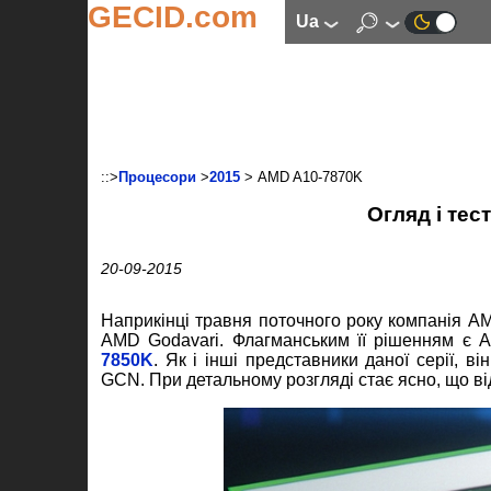
GECID.com
ua
::>
Процесори
>
2015
> AMD A10-7870K
Огляд і те
20-09-2015
Наприкінці травня поточного року компанія AM
AMD Godavari. Флагманським її рішенням є
7850K
. Як і інші представники даної серії, в
GCN. При детальному розгляді стає ясно, що ві