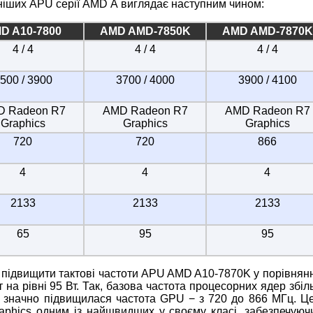
ніших APU серії AMD А виглядає наступним чином:
D A10-7800
AMD AMD-7850K
AMD AMD-7870K
4 / 4
4 / 4
4 / 4
500 / 3900
3700 / 4000
3900 / 4100
 Radeon R7
AMD Radeon R7
AMD Radeon R7
Graphics
Graphics
Graphics
720
720
866
4
4
4
2133
2133
2133
65
95
95
о підвищити тактові частоти APU AMD A10-7870K у порівнянн
т на рівні 95 Вт. Так, базова частота процесорних ядер збі
ш значно підвищилася частота GPU − з 720 до 866 МГц. Ц
hics одним із найшвидших у своєму класі, забезпечуюч