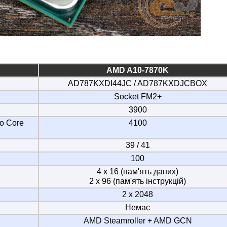
AMD A10-7870K
AD787KXDI44JC / AD787KXDJCBOX
Socket FM2+
3900
o Core
4100
39 / 41
100
4 х 16 (пам'ять даних)
2 x 96 (пам'ять інструкцій)
2 x 2048
Немає
AMD Steamroller + AMD GCN