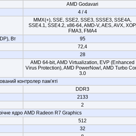
AMD Godavari
4 / 4
MMX(+), SSE, SSE2, SSE3, SSSE3, SSE4A,
SSE4.1, SSE4.2, x86-64, AMD-V, AES, AVX, XOP
FMA3, FMA4
DP), Вт
95
72,4
28
AMD 64-bit, AMD Virtualization, EVP (Enhanced
Virus Protection), AMD PowerNow!, AMD Turbo Co
3.0
ований контролер пам'яті
DDR3
2133
2
фічне ядро AMD Radeon R7 Graphics
512
32