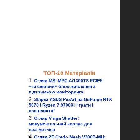
ТОП-10 Матеріалів
Огляд MSI MPG Ai1300TS PCIE5:
«титановий» блок живлення з
підтримкою моніторингу
Збірка ASUS ProArt на GeForce RTX
5070 і Ryzen 7 9700X: І грати і
працювати!
Огляд Vinga Shatter:
монументальний корпус для
прагматиків
Огляд 2E Credo Mesh V300B-MH: