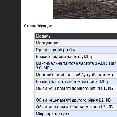
Специфікація:
Модель
Маркування
Процесорний роз’єм
Базова тактова частота, МГц
Максимальна тактова частота з AMD Turb
3.0, МГц
Множник (номінальний / у турборежимі)
Базова частота системної шини, МГц
Об’єм кеш-пам'яті першого рівня L1, КБ
Об’єм кеш-пам'яті другого рівня L2, КБ
Об’єм кеш-пам'яті третього рівня L3, КБ
Мікроархітектура