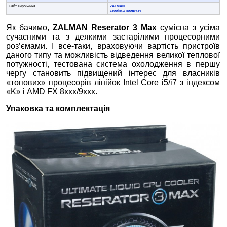
Сайт виробника
ZALMAN
сторінка продукту
Як бачимо,
ZALMAN Reserator 3 Max
сумісна з усіма
сучасними та з деякими застарілими процесорними
роз’ємами. І все-таки, враховуючи вартість пристроїв
даного типу та можливість відведення великої теплової
потужності, тестована система охолодження в першу
чергу становить підвищений інтерес для власників
«топових» процесорів лінійок Intel Core i5/i7 з індексом
«K» і AMD FX 8ххх/9ххх.
Упаковка та комплектація