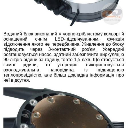
Водяний блок виконаний у чорно-сріблястому кольорі й
оснащений синім LED-підсвічуванням, функція
відключення якого не передбачена. Живлення до блоку
підводить через 3-контактний роз’єм. Усередині
розташовується насос, здатний забезпечити циркуляцію
90 літрів рідини за годину, тобто 1,5 л/хв. Що стосується
самої рідини, то усередині використовується
охолоджувальна нанорідина із підвищеною
теплопровідністю, але більш докладна інформація про
неї відсутня.