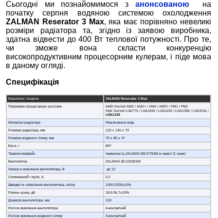
Сьогодні ми познайомимося з
анонсованою
на
початку серпня водяною системою охолодження
ZALMAN Reserator 3 Max
, яка має порівняно невеликі
розміри радіатора та, згідно із заявою виробника,
здатна відвести до 400 Вт теплової потужності. Про те,
чи зможе вона скласти конкуренцію
високопродуктивним процесорним кулерам, і піде мова
в даному огляді.
Специфікація
Виробник і модель
ZALMAN Reserator 3 Max
Підтримка процесорних роз’ємів
AMD Socket AM2 / AM2+ / AM3 / AM3+ / FM1 / FM2
Intel Socket LGA775 / LGA1156 / LGA1155 / LGA1366 / LGA2011 /
LGA1150
Матеріал радіатора
Нікельована мідь
Розміри радіатора, мм
120 х 145 х 79
Розміри водяного блоку, мм
70 х 85 х 37
Вага, г
897
Термоінтерфейс
термопаста ZALMAN ZM-STG2M в пакеті (1 грам)
Вентилятор
ZALMAN ZE1225BSM
Напруга живлення вентилятора, В
до 12
Споживаний струм, А
0,2
Швидкість обертання вентилятора, об/хв
1000-2200±10%
Рівень шуму, дБ
18,9-36,7±10%
Діаметр вентилятора, мм
120
Роз’єм живлення вентилятора
4-контактний
Роз’єм живлення водяного блоку
3-контактний