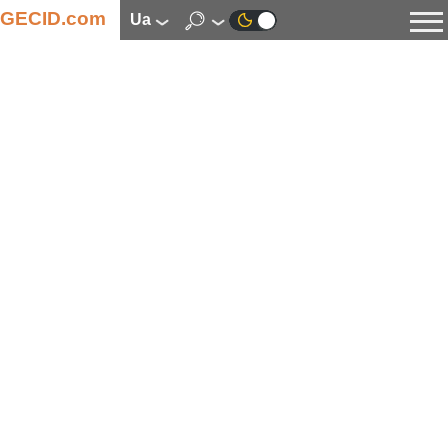
GECID.com
ua
Новини
Відео
Огляди
Цифрова індустрія
Процесори
Оперативна пам’ять
Материнські плати
Відеокарти
Системи охолодження
Накопичувачі
Корпуси
Джерела живлення
Мультимедіа
Цифрове фото та відео
Монітори