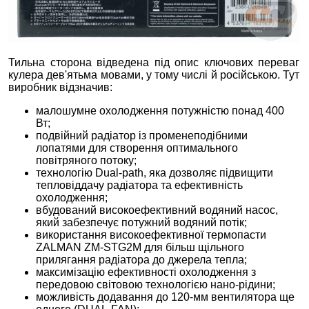
Тильна сторона відведена під опис ключових переваг
кулера дев'ятьма мовами, у тому числі й російською. Тут
виробник відзначив:
малошумне охолодження потужністю понад 400
Вт;
подвійний радіатор із променеподібними
лопатями для створення оптимального
повітряного потоку;
технологію Dual-path, яка дозволяє підвищити
тепловіддачу радіатора та ефективність
охолодження;
вбудований високоефективний водяний насос,
який забезпечує потужний водяний потік;
використання високоефективної термопасти
ZALMAN ZM-STG2M для більш щільного
прилягання радіатора до джерела тепла;
максимізацію ефективності охолодження з
передовою світовою технологією нано-рідини;
можливість додавання до 120-мм вентилятора ще