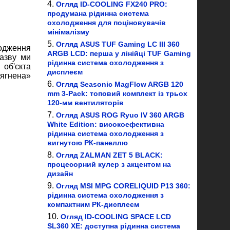
Огляд ID-COOLING FX240 PRO:
продумана рідинна система
охолодження для поціновувачів
мінімалізму
Огляд ASUS TUF Gaming LC III 360
лодження
ARGB LCD: перша у лінійці TUF Gaming
азву ми
рідинна система охолодження з
 об'єкта
дисплеєм
дягнена»
Огляд Seasonic MagFlow ARGB 120
mm 3-Pack: топовий комплект із трьох
120-мм вентиляторів
Огляд ASUS ROG Ryuo IV 360 ARGB
White Edition: високоефективна
рідинна система охолодження з
вигнутою РК-панеллю
Огляд ZALMAN ZET 5 BLACK:
процесорний кулер з акцентом на
дизайн
Огляд MSI MPG CORELIQUID P13 360:
рідинна система охолодження з
компактним РК-дисплеєм
Огляд ID-COOLING SPACE LCD
SL360 XE: доступна рідинна система