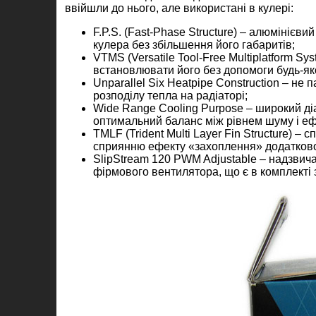
ввійшли до нього, але використані в кулері:
F.P.S. (Fast-Phase Structure) – алюмінієв
кулера без збільшення його габаритів;
VTMS (Versatile Tool-Free Multiplatform Sy
встановлювати його без допомоги будь-як
Unparallel Six Heatpipe Construction – н
розподілу тепла на радіаторі;
Wide Range Cooling Purpose – широкий д
оптимальний баланс між рівнем шуму і е
TMLF (Trident Multi Layer Fin Structure) 
сприянню ефекту «захоплення» додатковог
SlipStream 120 PWM Adjustable – надзвич
фірмового вентилятора, що є в комплекті 