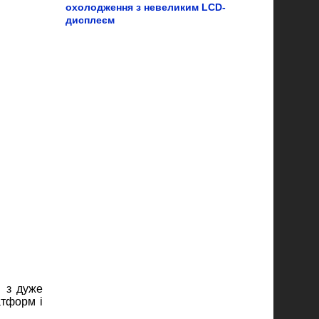
охолодження з невеликим LCD-
дисплеєм
в з дуже
атформ і