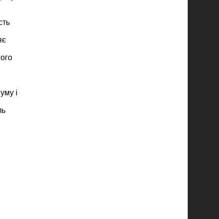
сть
яє
ного
уму і
ль