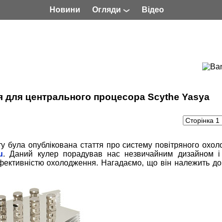
Новини
Огляди
Відео
 для центрального процесора Scythe Yasya
у була опублікована стаття про систему повітряного охо
u
. Даний кулер порадував нас незвичайним дизайном і
фективністю охолодження. Нагадаємо, що він належить до