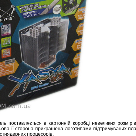
ель поставляється в картонній коробці невеликих розмірі
ьова її сторона прикрашена логотипами підтримуваних пл
стиядерних процесорів.