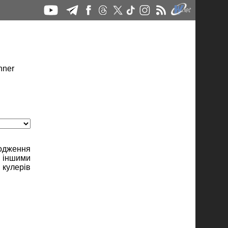
лодження
 іншими
 кулерів