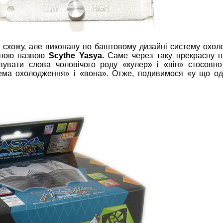
е схожу, але виконану по баштовому дизайні систему охо
очною назвою
Scythe Yasya.
Саме через таку прекрасну н
увати слова чоловічого роду «кулер» і «він» стосовно
тема охолодження» і «вона». Отже, подивимося «у що о