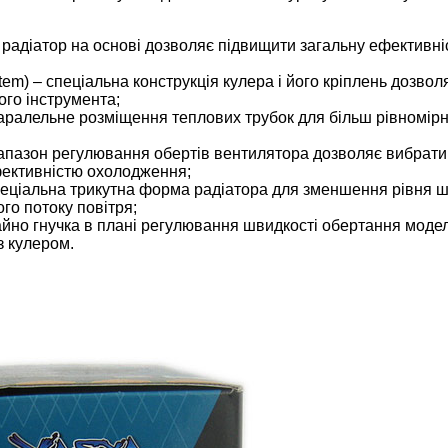
ий радіатор на основі дозволяє підвищити загальну ефективні
stem) – спеціальна конструкція кулера і його кріплень дозвол
ого інструмента;
е паралельне розміщення теплових трубок для більш рівномір
іапазон регулювання обертів вентилятора дозволяє вибрати
фективністю охолодження;
– спеціальна трикутна форма радіатора для зменшення рівня ш
о потоку повітря;
айно гнучка в плані регулювання швидкості обертання моде
з кулером.