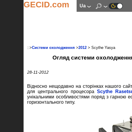
GECID.com
ua
::>
Системи охолодження
>
2012
> Scythe Yasya
Огляд системи охолодження
28-11-2012
Відносно нещодавно на сторінках нашого сайт
для центрального процесора
Scythe Rasets
унікальними особливостями поряд з гарною е
горизонтального типу.