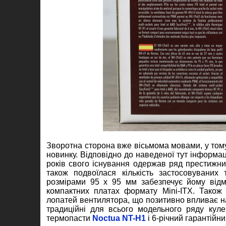
Зворотна сторона вже вісьмома мовами, у тому
новинку. Відповідно до наведеної тут інформа
років свого існування одержав ряд престижни
також подвоїлася кількість застосовувани
розмірами 95 х 95 мм забезпечує йому відм
компактних платах формату Mini-ITX. Також
лопатей вентилятора, що позитивно впливає на 
традиційні для всього модельного ряду куле
термопасти
Noctua NT-H1
і 6-річний гарантійни