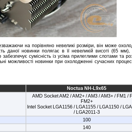
езважаючи на порівняно невеликі розміри, він може охол
ть даної новинки полягає в її невеликій висоті (65 мм),
о забезпечує сумісність із усіма прилеглими слотами та ро
альні можливості новинки при охолодженні сучасних процес
Noctua NH-L9x65
AMD Socket AM2 / AM2+ / AM3 / AM3+ / FM1 / 
FM2+
Intel Socket LGA1156 / LGA1155 / LGA1150 / LG
/ LGA2011-3
100
140