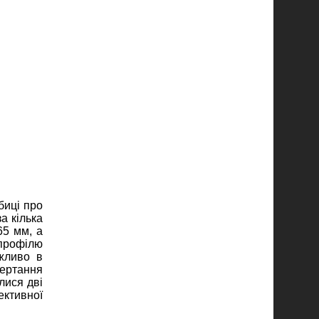
биці про
за кілька
65 мм, а
профілю
ажливо в
бертання
лися дві
ективної