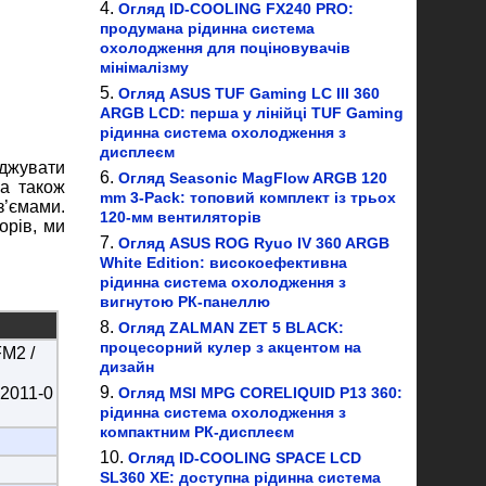
Огляд ID-COOLING FX240 PRO:
продумана рідинна система
охолодження для поціновувачів
мінімалізму
Огляд ASUS TUF Gaming LC III 360
ARGB LCD: перша у лінійці TUF Gaming
рідинна система охолодження з
дисплеєм
оджувати
Огляд Seasonic MagFlow ARGB 120
 а також
mm 3-Pack: топовий комплект із трьох
з’ємами.
120-мм вентиляторів
орів, ми
Огляд ASUS ROG Ryuo IV 360 ARGB
White Edition: високоефективна
рідинна система охолодження з
вигнутою РК-панеллю
Огляд ZALMAN ZET 5 BLACK:
процесорний кулер з акцентом на
FM2 /
дизайн
A2011-0
Огляд MSI MPG CORELIQUID P13 360:
рідинна система охолодження з
компактним РК-дисплеєм
Огляд ID-COOLING SPACE LCD
SL360 XE: доступна рідинна система