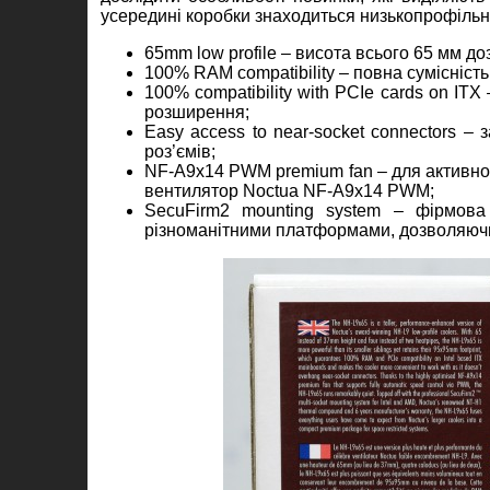
усередині коробки знаходиться низькопрофільни
65mm low profile – висота всього 65 мм до
100% RAM compatibility – повна сумісність
100% compatibility with PCIe cards on IT
розширення;
Easy access to near-socket connectors –
роз’ємів;
NF-A9x14 PWM premium fan – для активно
вентилятор Noctua NF-A9x14 PWM;
SecuFirm2 mounting system – фірмова 
різноманітними платформами, дозволяючи