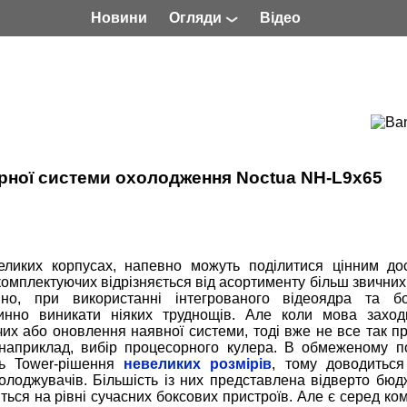
Новини
Огляди
Відео
орної системи охолодження Noctua NH-L9x65
еликих корпусах, напевно можуть поділитися цінним до
 комплектуючих відрізняється від асортименту більш звичних
вно, при використанні інтегрованого відеоядра та бо
инно виникати ніяких труднощів. Але коли мова заход
х або оновлення наявної системи, тоді вже не все так пр
наприклад, вибір процесорного кулера. В обмеженому п
ть Tower-рішення
невеликих розмірів
, тому доводиться
олоджувачів. Більшість із них представлена відверто бю
ться на рівні сучасних боксових пристроїв. Але є серед ко