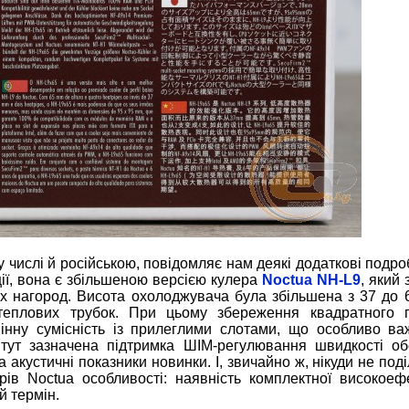
 числі й російською, повідомляє нам деякі додаткові подро
ції, вона є збільшеною версією кулера
Noctua NH-L9
, який 
х нагород. Висота охолоджувача була збільшена з 37 до 
х теплових трубок. При цьому збереження квадратного 
інну сумісність із прилеглими слотами, що особливо в
 тут зазначена підтримка ШІМ-регулювання швидкості о
акустичні показники новинки. І, звичайно ж, нікуди не поді
рів Noctua особливості: наявність комплектної високоеф
й термін.