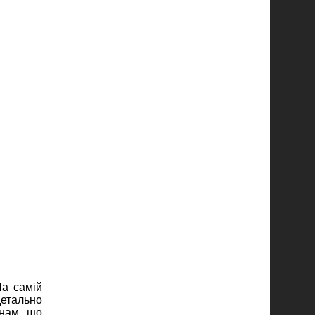
На самій
детально
 нам, що