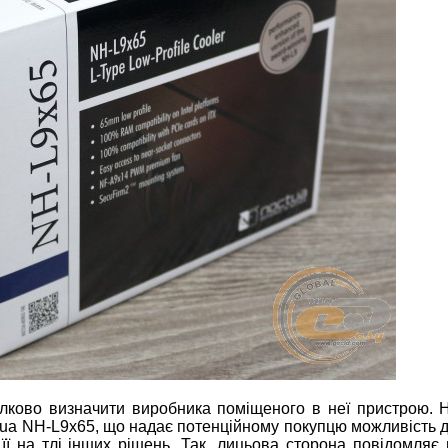
лково визначити виробника поміщеного в неї пристрою. 
tua NH-L9x65, що надає потенційному покупцю можливість 
 її на тлі інших рішень. Так, лицьова сторона повідомляє