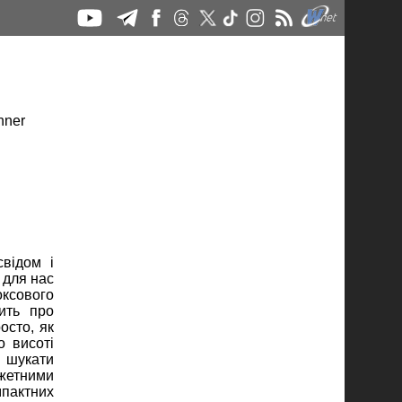
свідом і
 для нас
ксового
ить про
осто, як
о висоті
 шукати
джетними
мпактних