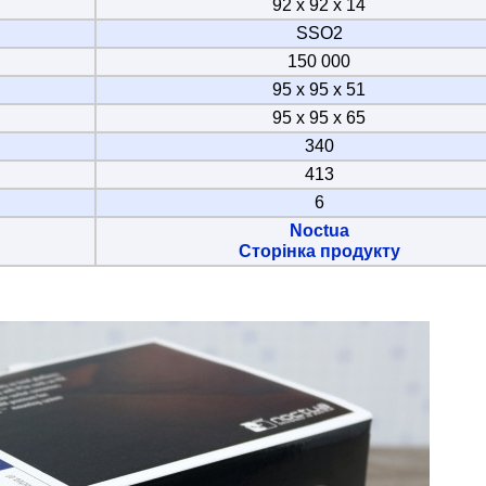
92 х 92 х 14
SSO2
150 000
95 х 95 х 51
95 х 95 х 65
340
413
6
Noctua
Сторінка продукту