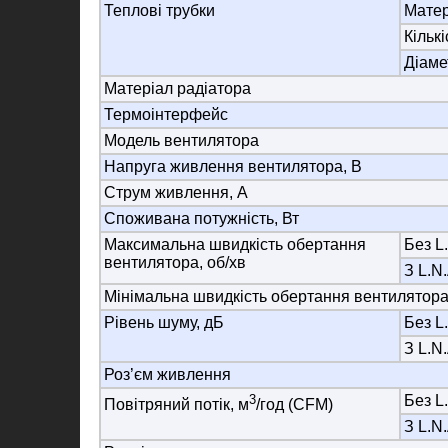
Теплові трубки
Матер
Кількі
Діаме
Матеріал радіатора
Термоінтерфейс
Модель вентилятора
Напруга живлення вентилятора, В
Струм живлення, А
Споживана потужність, Вт
Максимальна швидкість обертання
Без L
вентилятора, об/хв
З L.N.
Мінімальна швидкість обертання вентилятора,
Рівень шуму, дБ
Без L
З L.N.
Роз’єм живлення
3
Без L
Повітряний потік, м
/год (CFM)
З L.N.