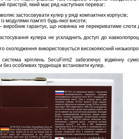
й пристрій, який має ряд наступних переваг:
зволяє застосовувати кулер у ряді компактних корпусів;
 із модулями пам'яті будь-якої висоти;
X – виробник гарантує, що новинка не перекриватиме слоти 
 застосування кулера не ускладнить доступ до навколопро
го охолодження використовується високоякісний низькопр
система кріплень SecuFirm2 забезпечує відмінну сумісн
 без особливих труднощів встановити кулер.