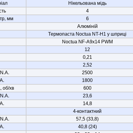
іал
Нікельована мідь
сть
4
тр, мм
6
Алюміній
Термопаста Noctua NT-H1 у шприці
Noctua NF-A9x14 PWM
12
0,21
2,52
.N.A.
2500
A.
1800
 об/хв
600
.N.A.
23,6
A.
14,8
4-контактний
.N.A.
57,5 (33,8)
A.
40,8 (24)