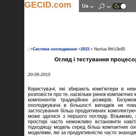
GECID.com
ua
::>
Системи охолодження
>
2015
> Noctua NH-L9x65
Огляд і тестування процес
20-05-2015
Користувачі, які збирають комп'ютери в нев
розповісти про те, наскільки ринок компактних
компонентів традиційних розмірів. Безумо
охолоджувача в більшості випадків не пов
застосування більш продуктивних комплектуючи
може здатися з першого погляду. Візьмемо, 
просторі часто неможливо встановити наві
підходящу модель серед більш компактних ох
моделями, які за продуктивністю часто знаходя