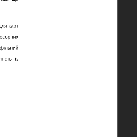
для карт
цесорних
офільний
ість із