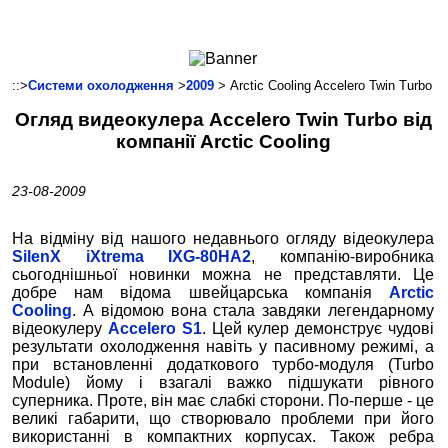
Ноутбуки і Планшети
Смартфони
Комунікації
::>
Системи охолодження
>
2009
> Arctic Cooling Accelero Twin Turbo
Периферія
Огляд видеокулера Accelero Twin Turbo від
Автоелектроніка
компанії Arctic Cooling
Програмне забезпечення
Ігри
23-08-2009
На відміну від нашого недавнього огляду відеокулера
SilenX iXtrema IXG-80HA2
, компанію-виробника
сьогоднішньої новинки можна не представляти. Це
добре нам відома швейцарська компанія
Arctic
Cooling
. А відомою вона стала завдяки легендарному
відеокулеру
Accelero S1
. Цей кулер демонструє чудові
результати охолодження навіть у пасивному режимі, а
при встановленні додаткового турбо-модуля (Turbo
Module) йому і взагалі важко підшукати рівного
суперника. Проте, він має слабкі сторони. По-перше - це
великі габарити, що створювало проблеми при його
використанні в компактних корпусах. Також ребра