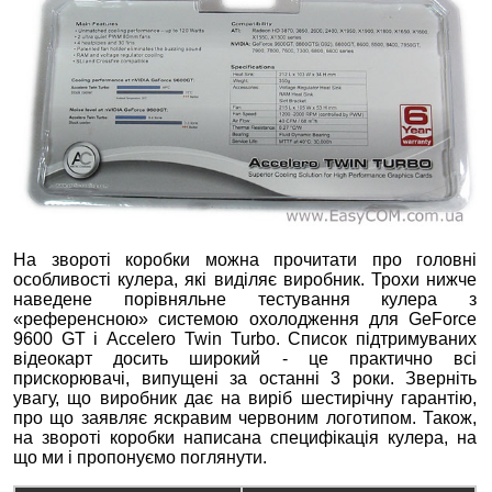
На звороті коробки можна прочитати про головні
особливості кулера, які виділяє виробник. Трохи нижче
наведене порівняльне тестування кулера з
«референсною» системою охолодження для GeForce
9600 GT і Accelero Twin Turbo. Список підтримуваних
відеокарт досить широкий - це практично всі
прискорювачі, випущені за останні 3 роки. Зверніть
увагу, що виробник дає на виріб шестирічну гарантію,
про що заявляє яскравим червоним логотипом. Також,
на звороті коробки написана специфікація кулера, на
що ми і пропонуємо поглянути.