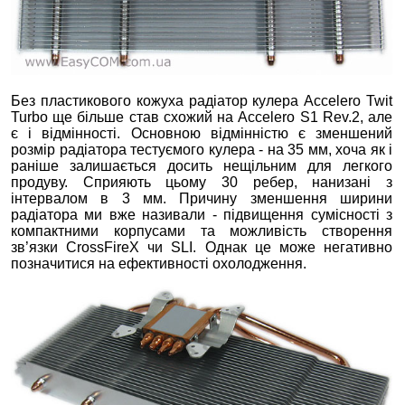
Без пластикового кожуха радіатор кулера Accelero Twit
Turbo ще більше став схожий на Accelero S1 Rev.2, але
є і відмінності. Основною відмінністю є зменшений
розмір радіатора тестуємого кулера - на 35 мм, хоча як і
раніше залишається досить нещільним для легкого
продуву. Сприяють цьому 30 ребер, нанизані з
інтервалом в 3 мм. Причину зменшення ширини
радіатора ми вже називали - підвищення сумісності з
компактними корпусами та можливість створення
зв’язки CrossFireХ чи SLI. Однак це може негативно
позначитися на ефективності охолодження.