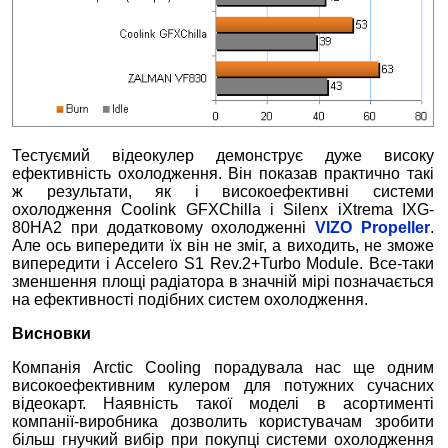
Тестуємий відеокулер демонструє дуже високу
ефективність охолодження. Він показав практично такі
ж результати, як і високоефективні системи
охолодження Coolink GFXChilla і Silenx iXtrema IXG-
80HA2 при додатковому охолодженні
VIZO Propeller
.
Але ось випередити їх він не зміг, а виходить, не зможе
випередити і Accelero S1 Rev.2+Turbo Module. Все-таки
зменшення площі радіатора в значній мірі позначається
на ефективності подібних систем охолодження.
Висновки
Компанія Arctic Cooling порадувала нас ще одним
високоефективним кулером для потужних сучасних
відеокарт. Наявність такої моделі в асортименті
компанії-виробника дозволить користувачам зробити
більш гнучкий вибір при покупці системи охолодження