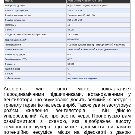
Модель
Arctic Cooling Accelero Twin Turbo
Матеріал радіатора
мідна основа і трубки, алюмінієві ребра
Розміри радіатора, мм
212 х 103 х 34
Розміри вентилятора, мм
2 вентилятори 80 x 80 x 10
Розміри кулера, мм
215 х 105 х 53
Напруга, В
12
Струм, А
2x0,15
Швидкість обертання вентилятора, об/хв
1200-2000
3
68 (40 CFM)
Повітряний потік, м
/ч
Тип підшипника
FDB (fluid dynamic bearing – гідродинамічний підшипник)
Роз’єм живлення
3-контактний + 4-контактний + перехідник на Molex
Рівень шуму, дБ(А)
н. д.
Термічний опір, °С/Вт
0,27
Ресурс, ч
30 000
Гарантія, років
6
Вага, м
350
Сайт виробника
http://www.arctic-cooling.com/
Accelero Twin Turbo може похвастатися
гідродинамічними підшипниками, встановленими у
вентилятори, що обумовлює досить великий їх ресурс і
тривалу гарантію на весь виріб. Також уваги заслуговує
роз’єм живлення вентиляторів - він дійсно
універсальний. Але про все по черзі. Пропонуємо вам
ознайомитися зі схемою, яка відображає висоту
компонентів кулера, що може допомогти визначити
потенційно несумісні місця на відеокарті з даною