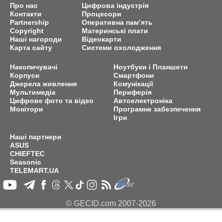
Про нас
Цифрова індустрія
Контакти
Процесори
Partnership
Оперативна пам’ять
Copyright
Материнські плати
Наші нагороди
Відеокарти
Карта сайту
Системи охолодження
Накопичувачі
Ноутбуки і Планшети
Корпуси
Смартфони
Джерела живлення
Комунікації
Мультимедіа
Периферія
Цифрове фото та відео
Автоелектроніка
Монітори
Програмне забезпечення
Ігри
Наші партнери
ASUS
CHIEFTEC
Seasonic
TELEMART.UA
© GECID.com 2007-2026