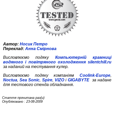
Автор:
Носик Петро
Переклад:
Анна Смірнова
Висловлюємо подяку
Компьютерній крамниці
водяного і повітряного охолодження silentchill.ru
за наданий на тестування кулер
.
Висловлюємо подяку компаніям
Coolink-Europe
,
Noctua
,
Sea Sonic
,
Spire
,
VIZO
і
GIGABYTE
за надане
для тестового стенда обладнання.
Стаття прочитана
раз(и)
Опубліковано : 23-08-2009