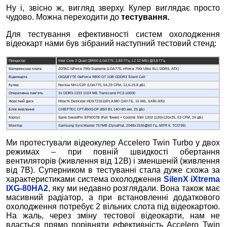
Ну і, звісно ж, вигляд зверху. Кулер виглядає просто
чудово. Можна переходити до
тестування.
Для тестування ефективності систем охолодження
відеокарт нами був зібраний наступний тестовий стенд:
Процесор
Intel Core 2 Quad Q9550 (LGA775, 2,83 ГГц, L2 12 МБ) @3,8 ГГц
Материнська плата
ZOTAC NForce 790i-Supreme (LGA775, nForce 790i Ultra SLI, DDR3, ATX)
Відеокарта
GIGABYTE GeForce 9800 GT 1GB GDDR3 Silent Cell
Кулер
Noctua NH-U12P (LGA775, 54,33 CFM, 12,6-19,8 дБ)
Оперативна пам’ять
2x DDR3-1333 1024 MБ Transcend PC3-10600
Жорсткий диск
Hitachi Deskstar HDS721616PLA380 (160 ГБ, 16 МБ, SATA-300)
Блок живлення
CHIEFTEC CFT-850G-DF (850 Вт, 140+80 мм, 25 дБ)
Корпус
Spire SwordFin SP9007B (Full Tower) + Coolink SWi 1202 (120x120x25, 53 CFM, 24 дБ)
Монітор
Samsung SyncMaster 757MB (DynaFlat, 2048x1536@60 Гц, MPR II, TCO’99)
Ми протестували відеокулер Accelero Twin Turbo у двох
режимах – при повній швидкості обертання
вентиляторів (живлення від 12В) і зменшеній (живлення
від 7В). Суперником в тестуванні стала дуже схожа за
характеристиками система охолодження
SilenX iXtrema
IXG-80HA2
, яку ми недавно розглядали. Вона також має
масивний радіатор, а при встановленні додаткового
охолодження потребує 2 вільних слота під відеокартою.
На жаль, через зміну тестової відеокарти, нам не
вдасться прямо порівняти ефективність Accelero Twin