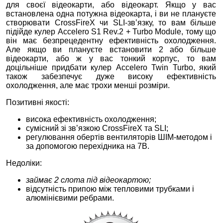
для своєї відеокарти, або відеокарт. Якщо у вас
встановлена одна потужна відеокарта, і ви не плануєте
створювати CrossFireХ чи SLI-зв’язку, то вам більше
підійде кулер Accelero S1 Rev.2 + Turbo Module, тому що
він має безпрецедентну ефективність охолодження.
Але якщо ви плануєте встановити 2 або більше
відеокарти, або ж у вас тонкий корпус, то вам
доцільніше придбати кулер Accelero Twin Turbo, який
також забезпечує дуже високу ефективність
охолодження, але має трохи менші розміри.
Позитивні якості:
висока ефективність охолодження;
сумісний зі зв’язкою CrossFireХ та SLI;
регулювання обертів вентиляторів ШІМ-методом і
за допомогою перехідника на 7В.
Недоліки:
займає 2 слота під відеокартою;
відсутність припою між тепловими трубками і
алюмінієвими ребрами.