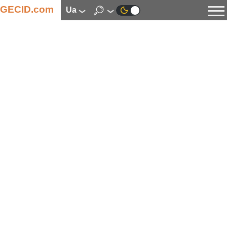
GECID.com
ua
Новини
Відео
Огляди
Цифрова індустрія
Процесори
Оперативна пам’ять
Материнські плати
Відеокарти
Системи охолодження
Накопичувачі
Корпуси
Джерела живлення
Мультимедіа
Цифрове фото та відео
Монітори