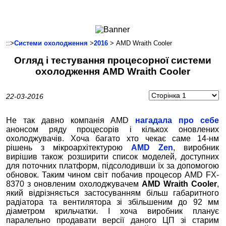
Ноутбуки і Планшети
Смартфони
Комунікації
::>
Системи охолодження
>
2016
> AMD Wraith Cooler
Периферія
Огляд і тестування процесорної системи
Автоелектроніка
охолодження AMD Wraith Cooler
Програмне забезпечення
Ігри
22-03-2016
Не так давно компанія AMD
нагадала про себе
анонсом ряду процесорів і кількох оновлених
охолоджувачів. Хоча багато хто чекає саме 14-нм
рішень з мікроархітектурою
AMD Zen
, виробник
вирішив також розширити список моделей, доступних
для поточних платформ, підсолодивши їх за допомогою
обновок. Таким чином світ побачив процесор AMD FX-
8370 з оновленим охолоджувачем
AMD Wraith Cooler
,
який відрізняється застосуванням більш габаритного
радіатора та вентилятора зі збільшеним до 92 мм
діаметром крильчатки. І хоча виробник планує
паралельно продавати версії даного ЦП зі старим