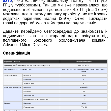
8370
, який має високу номінальну частоту – 4 ГГц (4,3
ГГц у турборежимі). Раніше ми вже переконалися, що
подальше її збільшення до позначки 4,7 ГГц (на 17,5%)
можливе, але в такому випадку приріст у тих же ігрових
додатках порівняно малий (2-9%). Отже, викладати
гроші на дорогий кулер геймерам навряд чи є зміст.
Давайте перейдемо безпосередньо до знайомства й
подивимося, чого ж насправді варто очікувати від
поліпшеного боксового охолоджувача компанії
Advanced Micro Devices.
Специфікація
Виробник і модель
AMD Wraith Cooler
Процесор, який комплектується даним охолоджувачем
AMD FX-8370
Підтримка процесорних роз’ємів
AMD Socket AM2 / AM2+ / AM3 / AM3+ / FM1 / FM2 /
FM2+
Теплові трубки
Матеріал
Мідь
Кількість
4
Діаметр, мм
6
Пластини радіатора
Матеріал
Алюміній
Кількість
50
Товщина, мм
0,38
Відстань між пластинами, мм
1,6
Основа
Матеріал
Мідь
Розміри, мм
77 х 40