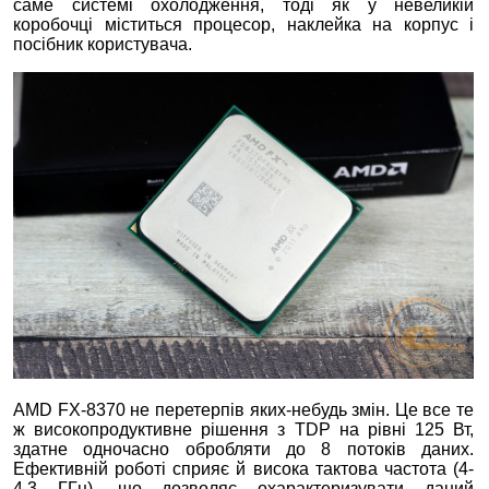
саме системі охолодження, тоді як у невеликій
коробочці міститься процесор, наклейка на корпус і
посібник користувача.
AMD FX-8370 не перетерпів яких-небудь змін. Це все те
ж високопродуктивне рішення з TDP на рівні 125 Вт,
здатне одночасно обробляти до 8 потоків даних.
Ефективній роботі сприяє й висока тактова частота (4-
4,3 ГГц), що дозволяє охарактеризувати даний