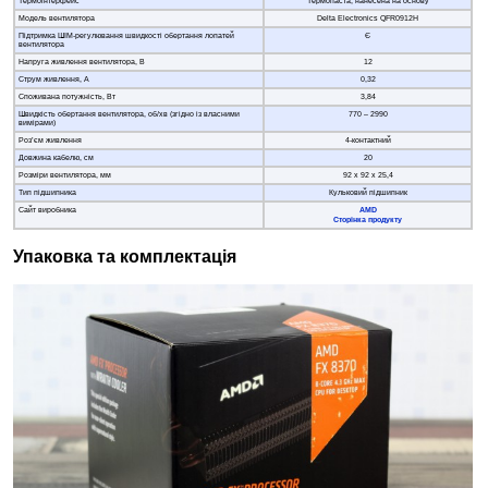
Термоінтерфейс
Термопаста, нанесена на основу
Модель вентилятора
Delta Electronics QFR0912H
Підтримка ШІМ-регулювання швидкості обертання лопатей
Є
вентилятора
Напруга живлення вентилятора, В
12
Струм живлення, А
0,32
Споживана потужність, Вт
3,84
Швидкість обертання вентилятора, об/хв (згідно із власними
770 – 2990
вимірами)
Роз’єм живлення
4-контактний
Довжина кабелю, см
20
Розміри вентилятора, мм
92 x 92 x 25,4
Тип підшипника
Кульковий підшипник
Сайт виробника
AMD
Сторінка продукту
Упаковка та комплектація