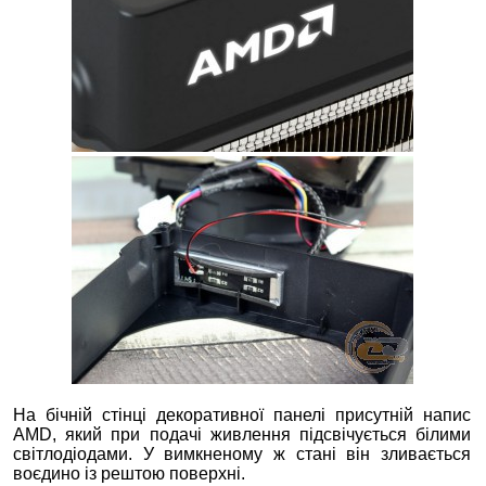
На бічній стінці декоративної панелі присутній напис
AMD, який при подачі живлення підсвічується білими
світлодіодами. У вимкненому ж стані він зливається
воєдино із рештою поверхні.