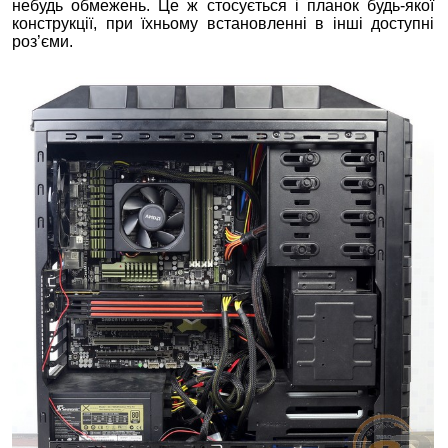
небудь обмежень. Це ж стосується і планок будь-якої
конструкції, при їхньому встановленні в інші доступні
роз’єми.