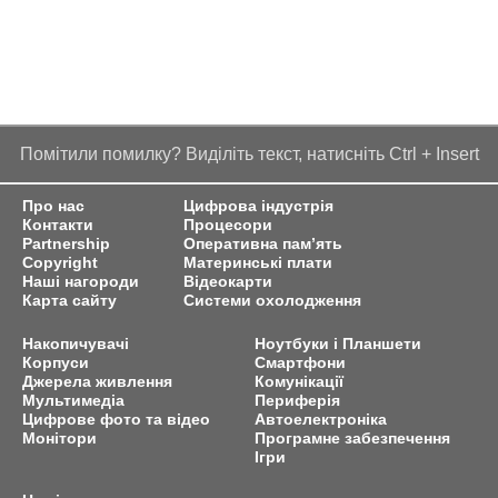
Помітили помилку? Виділіть текст, натисніть Ctrl + Insert
Про нас
Цифрова індустрія
Контакти
Процесори
Partnership
Оперативна пам’ять
Copyright
Материнські плати
Наші нагороди
Відеокарти
Карта сайту
Системи охолодження
Накопичувачі
Ноутбуки і Планшети
Корпуси
Смартфони
Джерела живлення
Комунікації
Мультимедіа
Периферія
Цифрове фото та відео
Автоелектроніка
Монітори
Програмне забезпечення
Ігри