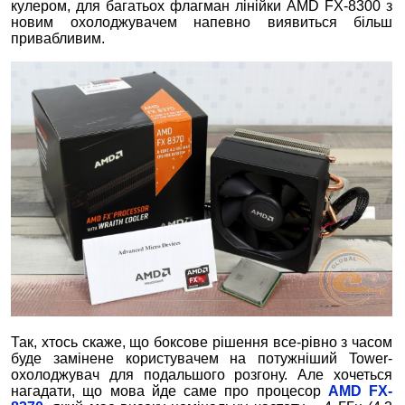
кулером, для багатьох флагман лінійки AMD FX-8300 з
новим охолоджувачем напевно виявиться більш
привабливим.
Так, хтось скаже, що боксове рішення все-рівно з часом
буде замінене користувачем на потужніший Tower-
охолоджувач для подальшого розгону. Але хочеться
нагадати, що мова йде саме про процесор
AMD FX-