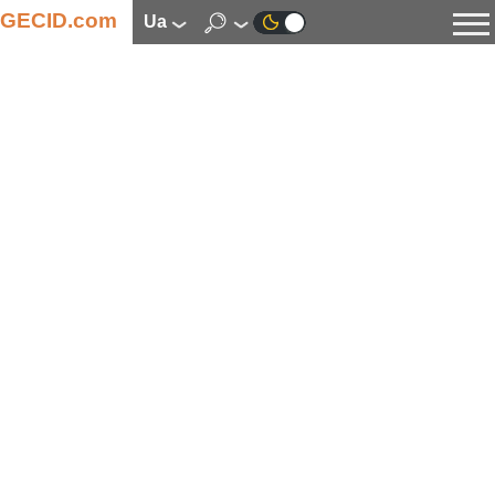
GECID.com
ua
Новини
Відео
Огляди
Цифрова індустрія
Процесори
Оперативна пам’ять
Материнські плати
Відеокарти
Системи охолодження
Накопичувачі
Корпуси
Джерела живлення
Мультимедіа
Цифрове фото та відео
Монітори