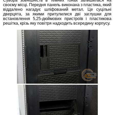
Сувора зовнішність в темних тонах залишилася на
своєму місці. Передня панель виконана з пластика, який
віддалено нагадує шліфований метал. Це суцільні
дверцята, за якими притулилися дві заглушки для
встановлення 5,25-дюймових пристроїв і пластикова
решітка, крізь яку повітря надходить всередину корпусу.