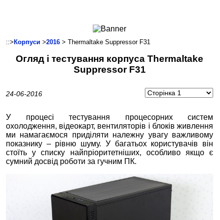
Ноутбуки і Планшети
Смартфони
Комунікації
::>
Корпуси
>
2016
> Thermaltake Suppressor F31
Периферія
Огляд і тестування корпуса Thermaltake
Автоелектроніка
Suppressor F31
Програмне забезпечення
Ігри
24-06-2016
У процесі тестування процесорних систем
охолодження, відеокарт, вентиляторів і блоків живлення
ми намагаємося приділяти належну увагу важливому
показнику – рівню шуму. У багатьох користувачів він
стоїть у списку найпріоритетніших, особливо якщо є
сумний досвід роботи за гучним ПК.