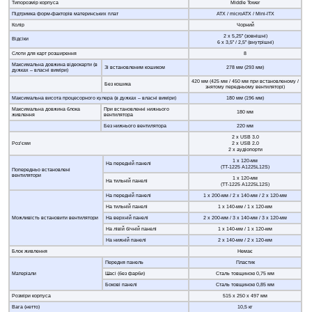
Типорозмір корпуса
Middle Tower
Підтримка форм-факторів материнських плат
ATX / microATX / Mini-ITX
Колір
Чорний
2 х 5,25” (зовнішні)
Відсіки
6 х 3,5” / 2,5” (внутрішні)
Слоти для карт розширення
8
Максимальна довжина відеокарти (в
Зі встановленим кошиком
278 мм (293 мм)
дужках – власні виміри)
420 мм (425 мм / 450 мм при встановленому /
Без кошика
знятому передньому вентиляторі)
Максимальна висота процесорного кулера (в дужках – власні виміри)
180 мм (196 мм)
Максимальна довжина блока
При встановленні нижнього
180 мм
живлення
вентилятора
Без нижнього вентилятора
220 мм
2 x USB 3.0
Роз’єми
2 x USB 2.0
2 х аудіопорти
1 х 120-мм
На передній панелі
(TT-1225 A1225L12S)
Попередньо встановлені
вентилятори
1 х 120-мм
На тильній панелі
(TT-1225 A1225L12S)
На передній панелі
1 х 200-мм / 2 х 140-мм / 2 х 120-мм
На тильній панелі
1 х 140-мм / 1 х 120-мм
Можливість встановити вентилятори
На верхній панелі
2 х 200-мм / 3 х 140-мм / 3 х 120-мм
На лівій бічній панелі
1 х 140-мм / 1 х 120-мм
На нижній панелі
2 х 140-мм / 2 х 120-мм
Блок живлення
Немає
Передня панель
Пластик
Матеріали
Шасі (без фарби)
Сталь товщиною 0,75 мм
Бокові панелі
Сталь товщиною 0,85 мм
Розміри корпуса
515 х 250 х 497 мм
Вага (нетто)
10,5 кг