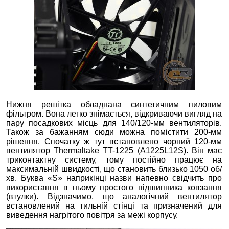
Нижня решітка обладнана синтетичним пиловим
фільтром. Вона легко знімається, відкриваючи вигляд на
пару посадкових місць для 140/120-мм вентиляторів.
Також за бажанням сюди можна помістити 200-мм
рішення. Спочатку ж тут встановлено чорний 120-мм
вентилятор Thermaltake TT-1225 (A1225L12S). Він має
триконтактну систему, тому постійно працює на
максимальній швидкості, що становить близько 1050 об/
хв. Буква «S» наприкінці назви напевно свідчить про
використання в ньому простого підшипника ковзання
(втулки). Відзначимо, що аналогічний вентилятор
встановлений на тильній стінці та призначений для
виведення нагрітого повітря за межі корпусу.