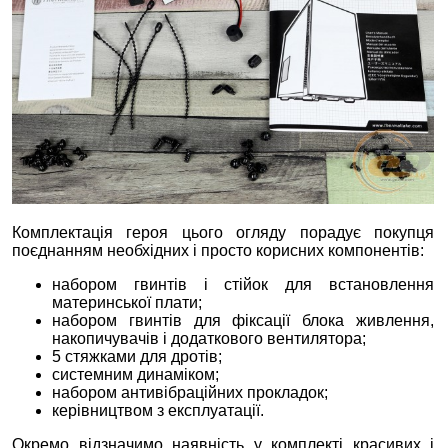
Комплектація героя цього огляду порадує покупця
поєднанням необхідних і просто корисних компонентів:
набором гвинтів і стійок для встановлення
материнської плати;
набором гвинтів для фіксації блока живлення,
накопичувачів і додаткового вентилятора;
5 стяжками для дротів;
системним динаміком;
набором антивібраційних прокладок;
керівництвом з експлуатації.
Окремо відзначимо наявність у комплекті красивих і