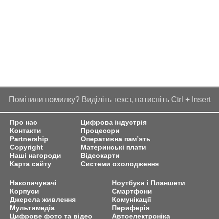
Помітили помилку? Виділіть текст, натисніть Ctrl + Insert
Про нас
Цифрова індустрія
Контакти
Процесори
Partnership
Оперативна пам’ять
Copyright
Материнські плати
Наші нагороди
Відеокарти
Карта сайту
Системи охолодження
Накопичувачі
Ноутбуки і Планшети
Корпуси
Смартфони
Джерела живлення
Комунікації
Мультимедіа
Периферія
Цифрове фото та відео
Автоелектроніка