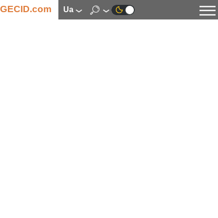
GECID.com
ua
Новини
Відео
Огляди
Цифрова індустрія
Процесори
Оперативна пам’ять
Материнські плати
Відеокарти
Системи охолодження
Накопичувачі
Корпуси
Джерела живлення
Мультимедіа
Цифрове фото та відео
Монітори