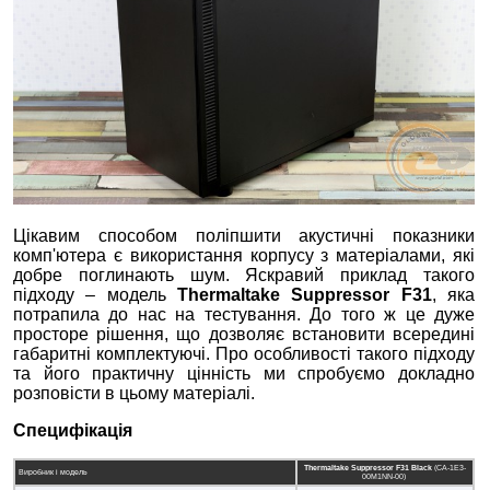
Цікавим способом поліпшити акустичні показники
комп'ютера є використання корпусу з матеріалами, які
добре поглинають шум. Яскравий приклад такого
підходу – модель
Thermaltake Suppressor F31
, яка
потрапила до нас на тестування. До того ж це дуже
просторе рішення, що дозволяє встановити всередині
габаритні комплектуючі. Про особливості такого підходу
та його практичну цінність ми спробуємо докладно
розповісти в цьому матеріалі.
Специфікація
Thermaltake Suppressor F31 Black
(CA-1E3-
Виробник і модель
00M1NN-00)