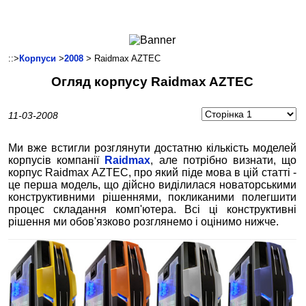
Ноутбуки і Планшети
Смартфони
Комунікації
::>
Корпуси
>
2008
> Raidmax AZTEC
Периферія
Огляд корпусу Raidmax AZTEC
Автоелектроніка
Програмне забезпечення
11-03-2008
Ігри
Ми вже встигли розглянути достатню кількість моделей
корпусів компанії
Raidmax
, але потрібно визнати, що
корпус Raidmax AZTEC, про який піде мова в цій статті -
це перша модель, що дійсно виділилася новаторськими
конструктивними рішеннями, покликаними полегшити
процес складання комп'ютера. Всі ці конструктивні
рішення ми обов'язково розглянемо і оцінимо нижче.