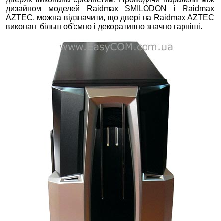
дизайном моделей Raidmax SMILODON і Raidmax
AZTEC, можна відзначити, що двері на Raidmax AZTEC
виконані більш об'ємно і декоративно значно гарніші.