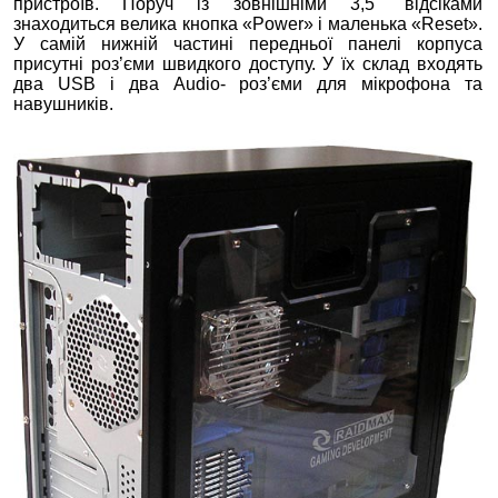
пристроїв. Поруч із зовнішніми 3,5" відсіками
знаходиться велика кнопка «Power» і маленька «Reset».
У самій нижній частині передньої панелі корпуса
присутні роз’єми швидкого доступу. У їх склад входять
два USB і два Audio- роз’єми для мікрофона та
навушників.