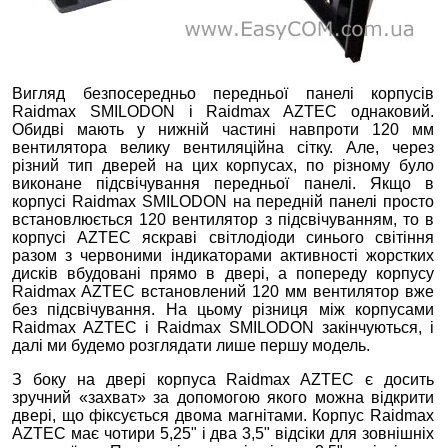
Вигляд безпосередньо передньої панелі корпусів
Raidmax SMILODON і Raidmax AZTEC однаковий.
Обидві мають у нижній частині навпроти 120 мм
вентилятора велику вентиляційна сітку. Але, через
різний тип дверей на цих корпусах, по різному було
виконане підсвічування передньої панелі. Якщо в
корпусі Raidmax SMILODON на передній панелі просто
встановлюється 120 вентилятор з підсвічуванням, то в
корпусі AZTEC яскраві світлодіоди синього світіння
разом з червоними індикаторами активності жорстких
дисків вбудовані прямо в двері, а попереду корпусу
Raidmax AZTEC встановлений 120 мм вентилятор вже
без підсвічування. На цьому різниця між корпусами
Raidmax AZTEC і Raidmax SMILODON закінчуються, і
далі ми будемо розглядати лише першу модель.
З боку на двері корпуса Raidmax AZTEC є досить
зручний «захват» за допомогою якого можна відкрити
двері, що фіксується двома магнітами. Корпус Raidmax
AZTEC має чотири 5,25" і два 3,5" відсіки для зовнішніх