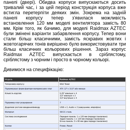
панелі (двері). Обидва корпуси випускаються досить
тривалий час, і за цей період конструкція корпуса вже
встигла перетерпіти деяких змін. Зокрема на задній
панелі корпусу тепер з'явилася можливість
встановлення 120 мм моделі вентилятора замість 80
мм. Крім того, як бачимо, для моделі Raidmax AZTEC
були змінені варіанти забарвлення корпусу. Тепер вони
стали більш класичними, замість яскравих жовтих і
жовтогарячих тонів вирішено було використовувати три
більш класичних кольорових рішення. Зараз корпус
Raidmax AZTEC випускається в сріблястому,
сріблястому з чорним і просто в чорному кольорі.
Дивимося на специфікацію:
Модель
Raidmax AZTEC
Типорозмір корпусу
Midi Tower
Підтримувані форм-фактори материнських плат
ATX 12" x 10,5" або менше
Кількість відсіків
5,25" зовнішні x 4
3,5" зовнішні x 2
3,5" внутрішні x 4
Підтримка плат розширення
7
Додаткові роз’єми введення/виводу
USB x 2, Audio x 2 (навушники, мікрофон)
Матеріал
SECC сталь
Система охолодження
Передня панель: 1 х 120 мм (передустановлено)
Задня панель: 1 x 120 мм (передустановлено)
Бічна панель: 3 х 80 мм (два передустановлено)
Кнопки
Power, Reset