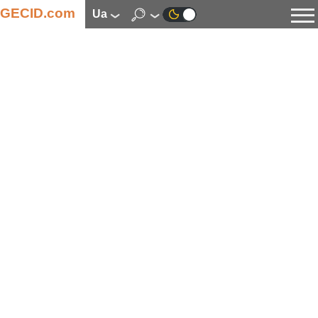
GECID.com
ua
Новини
Відео
Огляди
Цифрова індустрія
Процесори
Оперативна пам’ять
Материнські плати
Відеокарти
Системи охолодження
Накопичувачі
Корпуси
Джерела живлення
Мультимедіа
Цифрове фото та відео
Монітори