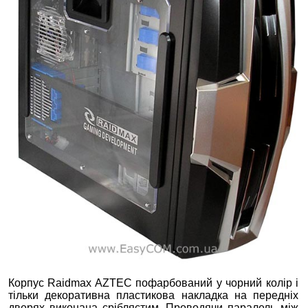
Корпус Raidmax AZTEC пофарбований у чорний колір і
тільки декоративна пластикова накладка на передніх
дверях виконана сріблястим. Проводячи паралель між