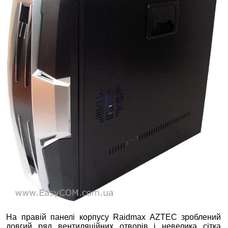
На правій панелі корпусу Raidmax AZTEC зроблений
довгий ряд вентиляційних отворів і невелика сітка