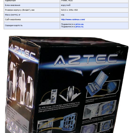
Індикатори
Power, HDD
Блок живлення
відсутній
Розміри корпусу (ВхШхГ), мм
522,5 x 205x 450
Маса (нетто), кг
н/д
Сайт виробника
http://www.raidmax.com/
Подивитися в
price.ua
.
Середня вартість
Подивитися в
price.ru
.