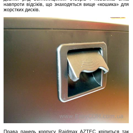
навпроти відсіків, що знаходяться вище «кошика» для
жорстких дисків.
Права панель корпусу Raidmax AZTEC кріпиться так