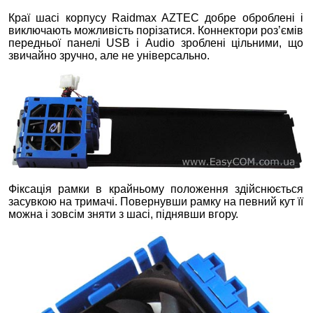
Краї шасі корпусу Raidmax AZTEC добре оброблені і
виключають можливість порізатися. Коннектори роз’ємів
передньої панелі USB і Audio зроблені цільними, що
звичайно зручно, але не універсально.
Фіксація рамки в крайньому положення здійснюється
засувкою на тримачі. Повернувши рамку на певний кут її
можна і зовсім зняти з шасі, піднявши вгору.