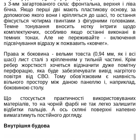
з 3-мм загартованого скла: фронтальна, верхня і ліва
бічна. Якщо перші дві мають пластикову основу, за
допомогою якого вони і кріпляться до шасі, то остання
фіксується чотирма гвинтами з фігурними головками.
Темне тонування вносить нотку інтриги щодо
комплектуючих, особливо якщо останні виконані в
темних тонах. Але не переживайте - включення
підсвічування відразу ж пожвавить «ковчег».
Права ж боковина - вельми товста (0,94 мм, як і всі
шасі) лист сталі з кріпленням у тильній частині. Крім
ребер жорсткості хочеться відзначити дуже помітну
перфорацію, яка буде забезпечувати вивід нагрітого
повітря від СВО. Тому обов'язковим є наявність
вільного простору між даною панеллю і, наприклад,
боковиною столу.
Що стосується практичності використовуваних
матеріалів, то на чорній фарбі не так легко залишити
відбитки пальців. А ось скляні поверхні напевно
вимагатимуть постійного догляду.
Внутрішня будова