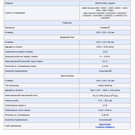
Модель
DEEPCOOL Captain
AMD Socket AM2 / AM2+ / AM3 / AM3+ / AM4 /
FM1 / FM2 / FM2+
Сумісні платформи
Intel Socket LGA1156 / LGA1155 / LGA1150 /
LGA1151 / LGA1366 / LGA2011 / LGA2011-v3 /
LGA2066
Радіатор
Матеріал
Алюміній
Розміри
330 х 125 х 28 мм
Водяний блок
Розміри
92,5 х 93 х 85 мм
Швидкість помпи
2300 ± 10% об/хв
Номінальна напруга помпи
12 В
Діапазон робочих напруг помпи
6 – 13,8 В
Максимальний робочий струм помпи
0,2 А
Потужність споживання помпи
2,4 Вт
Конектор підключення
3-контактний
Вентилятори
Розміри
140 х 140 х 25 мм
Тип вальниць
Hydro Bearing
Швидкість роботи
500 ± 200 – 1800 ± 10% об/хв
3
Максимальний повітряний потік
90,14 CFM (153,2 м
/год)
Рівень шуму
17,6 – 35,3 дБ
Номінальна напруга
12 В
Номінальна сила струму
0,44 ± 10% А
Потужність споживання
5,28 Вт
Конектор підключення
4-контактний
DEEPCOOL
Сайт виробника
Сторінка продукту