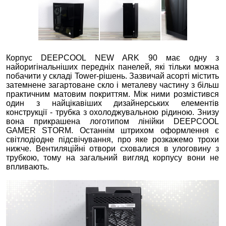
Корпус DEEPCOOL NEW ARK 90 має одну з
найоригінальніших передніх панелей, які тільки можна
побачити у складі Tower-рішень. Зазвичай асорті містить
затемнене загартоване скло і металеву частину з більш
практичним матовим покриттям. Між ними розмістився
один з найцікавіших дизайнерських елементів
конструкції - трубка з охолоджувальною рідиною. Знизу
вона прикрашена логотипом лінійки DEEPCOOL
GAMER STORM. Останнім штрихом оформлення є
світлодіодне підсвічування, про яке розкажемо трохи
нижче. Вентиляційні отвори сховалися в улоговину з
трубкою, тому на загальний вигляд корпусу вони не
впливають.