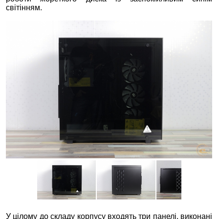
світінням.
У цілому до складу корпусу входять три панелі, виконані