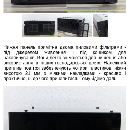
Нижня панель примітна двома пиловими фільтрами -
під джерелом живлення і під кошиком для
накопичувачів. Вони легко знімаються для чищення або
використання в інших господарських цілях. Належний
приплив повітря забезпечують чотири пластикові ніжки
висотою 21 мм з м'якими накладками - красиво і
практично, ні до чого причепитися. Тому йдемо далі.