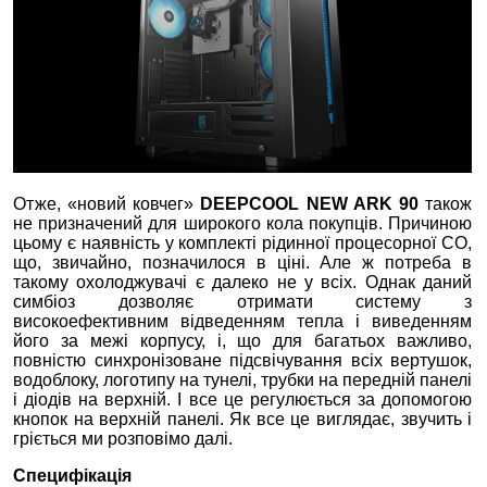
Отже, «новий ковчег»
DEEPCOOL NEW ARK 90
також
не призначений для широкого кола покупців. Причиною
цьому є наявність у комплекті рідинної процесорної СО,
що, звичайно, позначилося в ціні. Але ж потреба в
такому охолоджувачі є далеко не у всіх. Однак даний
симбіоз дозволяє отримати систему з
високоефективним відведенням тепла і виведенням
його за межі корпусу, і, що для багатьох важливо,
повністю синхронізоване підсвічування всіх вертушок,
водоблоку, логотипу на тунелі, трубки на передній панелі
і діодів на верхній. І все це регулюється за допомогою
кнопок на верхній панелі. Як все це виглядає, звучить і
гріється ми розповімо далі.
Специфікація