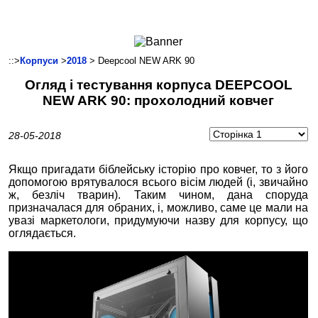
Ноутбуки і Планшети
Смартфони
Комунікації
::>
Корпуси
>
2018
> Deepcool NEW ARK 90
Периферія
Огляд і тестування корпуса DEEPCOOL
Автоелектроніка
NEW ARK 90: прохолодний ковчег
Програмне забезпечення
Ігри
28-05-2018
Якщо пригадати біблейську історію про ковчег, то з його
допомогою врятувалося всього вісім людей (і, звичайно
ж, безліч тварин). Таким чином, дана споруда
призначалася для обраних, і, можливо, саме це мали на
увазі маркетологи, придумуючи назву для корпусу, що
оглядається.