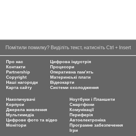
Помітили помилку? Виділіть текст, натисніть Ctrl + Insert
Про нас
Цифрова індустрія
Контакти
Процесори
Partnership
Оперативна пам’ять
Copyright
Материнські плати
Наші нагороди
Відеокарти
Карта сайту
Системи охолодження
Накопичувачі
Ноутбуки і Планшети
Корпуси
Смартфони
Джерела живлення
Комунікації
Мультимедіа
Периферія
Цифрове фото та відео
Автоелектроніка
Монітори
Програмне забезпечення
Ігри