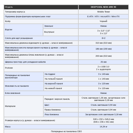
Модель
DEEPCOOL NEW ARK 90
Типорозмір корпуса
Middle Tower
Підтримка форм-факторів материнських плат
E-ATX / ATX / microATX / Mini-ITX
Колір
Чорний
Зовнішні
Немає
Відсіки
3 х 3,5” / 2,5”
Внутрішні
3 х 2,5”
Слоти для карт розширення
8+2
Максимальна довжина відеокарти (у дужках – власні вимірювання)
310 мм (310 мм)
Максимальна висота процесорного кулера (у дужках – власні
186 мм (190 мм)
вимірювання)
Максимальна довжина блока живлення (у дужках – власні
200 мм (310 мм)
вимірювання)
Ширина простору для укладання кабелів
25 мм
2 x USB 3.0
Роз'єми
2 х аудіопорти
На піддоні
3 х 140-мм
Попередньо встановлені
вентилятори
На тильній панелі
1 х 140-мм
На верхній панелі
3 х 120-мм
Можливість встановити
На нижній панелі
3 х 120-мм
Блок живлення
Немає
Сталь завтовшки 1,35 мм, загартоване скло
Передня і верхня панель
завтовшки 3,18 мм
Шасі
Сталь завтовшки 0,94 мм
Матеріали
Права боковина
Сталь завтовшки 0,94 мм
Ліва боковина
Загартоване скло завтовшки 3,18 мм
530 х 232 х 545,5 мм
Розміри корпуса (у дужках – власні вимірювання)
(546 х 236 х 551 мм)
Маса
14,34 кг
Попередньо встановлена СВО