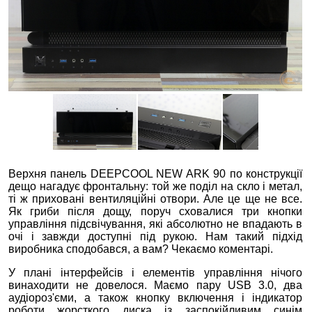
Верхня панель DEEPCOOL NEW ARK 90 по конструкції
дещо нагадує фронтальну: той же поділ на скло і метал,
ті ж приховані вентиляційні отвори. Але це ще не все.
Як гриби після дощу, поруч сховалися три кнопки
управління підсвічування, які абсолютно не впадають в
очі і завжди доступні під рукою. Нам такий підхід
виробника сподобався, а вам? Чекаємо коментарі.
У плані інтерфейсів і елементів управління нічого
винаходити не довелося. Маємо пару USB 3.0, два
аудіороз'єми, а також кнопку включення і індикатор
роботи жорсткого диска із заспокійливим синім