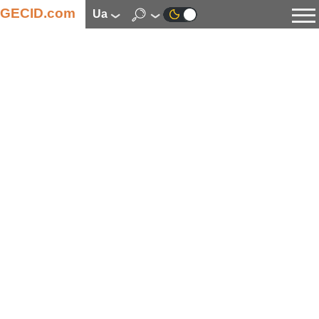
GECID.com
ua
Новини
Відео
Огляди
Цифрова індустрія
Процесори
Оперативна пам’ять
Материнські плати
Відеокарти
Системи охолодження
Накопичувачі
Корпуси
Джерела живлення
Мультимедіа
Цифрове фото та відео
Монітори