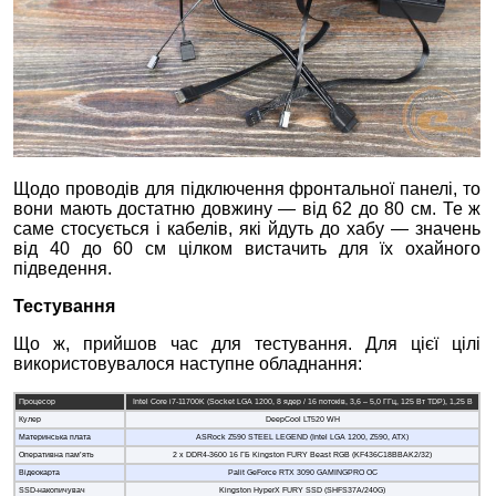
Щодо проводів для підключення фронтальної панелі, то
вони мають достатню довжину — від 62 до 80 см. Те ж
саме стосується і кабелів, які йдуть до хабу — значень
від 40 до 60 см цілком вистачить для їх охайного
підведення.
Тестування
Що ж, прийшов час для тестування. Для цієї цілі
використовувалося наступне обладнання:
Процесор
Intel Core i7-11700K (Socket LGA 1200, 8 ядер / 16 потоків, 3,6 – 5,0 ГГц, 125 Вт TDP), 1,25 В
Кулер
DeepCool LT520 WH
Материнська плата
ASRock Z590 STEEL LEGEND (Intel LGA 1200, Z590, ATX)
Оперативна пам’ять
2 x DDR4-3600 16 ГБ Kingston FURY Beast RGB (KF436C18BBAK2/32)
Відеокарта
Palit GeForce RTX 3090 GAMINGPRO OC
SSD-накопичувач
Kingston HyperX FURY SSD (SHFS37A/240G)