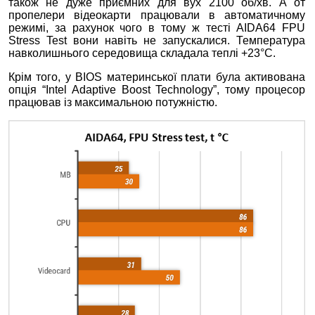
також не дуже приємних для вух 2100 об/хв. А от
пропелери відеокарти працювали в автоматичному
режимі, за рахунок чого в тому ж тесті AIDA64 FPU
Stress Test вони навіть не запускалися. Температура
навколишнього середовища складала теплі +23°C.
Крім того, у BIOS материнської плати була активована
опція “Intel Adaptive Boost Technology”, тому процесор
працював із максимальною потужністю.