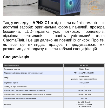
Так, у випадку з
APNX C1
в хід пішли найрізноманітніші
доступні засоби: оригінальна форма панелей, прозора
боковина, LED-підсвітка усіх чотирьох пропелерів,
відмінна вентиляція і навіть унікальний колір
ChromaFlair. І це ще далеко не повний їх список. Про те,
як все це виглядає, працює і продувається, ми
розповімо далі, одразу ж після таблиці специфікацій.
Специфікація
Виробник і модель
APNX C1
Типорозмір корпуса
Middle Tower
Підтримувані форм-фактори материнських плат
ATX / microATX / Mini-ITX
ChromaFlair
Колір
(доступні також чорний та білий)
Внутрішні відсіки
3 х 3,5”/2,5”
Слоти для карт розширення
7
Максимальна довжина відеокарти (власні виміри)
395 мм (395 мм)
Максимальна висота процесорного кулера (власні виміри)
166 мм (166 мм)
Максимальна довжина блока живлення
270 мм
1 х USB Type-C
Роз’єми
2 x USB 3.0 Type-A
1 х 3,5-мм аудіо