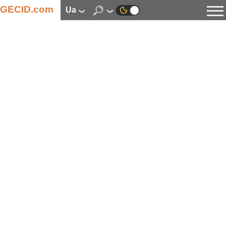
GECID.com
ua
Новини
Відео
Огляди
Цифрова індустрія
Процесори
Оперативна пам’ять
Материнські плати
Відеокарти
Системи охолодження
Накопичувачі
Корпуси
Джерела живлення
Мультимедіа
Цифрове фото та відео
Монітори