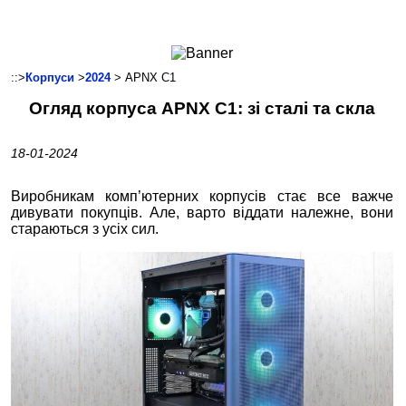
Ноутбуки і Планшети
Смартфони
Комунікації
::>
Корпуси
>
2024
> APNX C1
Периферія
Огляд корпуса APNX C1: зі сталі та скла
Автоелектроніка
Програмне забезпечення
18-01-2024
Ігри
Виробникам комп’ютерних корпусів стає все важче
дивувати покупців. Але, варто віддати належне, вони
стараються з усіх сил.