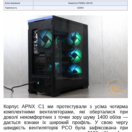
Блок живлення
DeepCool PM800, 800 Вт
Термопаста
GD900
Корпус APNX C1 ми протестували з усіма чотирма
комплектними вентиляторами, які оберталися при
доволі некомфортних з точки зору шуму 1400 об/хв —
дається взнаки їх широкий профіль. У свою чергу
швидкість вентиляторів РСО була зафіксована при