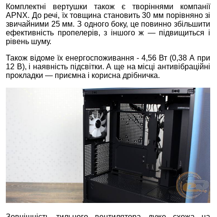
Комплектні вертушки також є творіннями компанії
APNX. До речі, їх товщина становить 30 мм порівняно зі
звичайними 25 мм. З одного боку, це повинно збільшити
ефективність пропелерів, з іншого ж — підвищиться і
рівень шуму.
Також відоме їх енергоспоживання - 4,56 Вт (0,38 А при
12 В), і наявність підсвітки. А ще на місці антивібраційні
прокладки — приємна і корисна дрібничка.
Зовнішність тильного вентилятора дуже схожа на