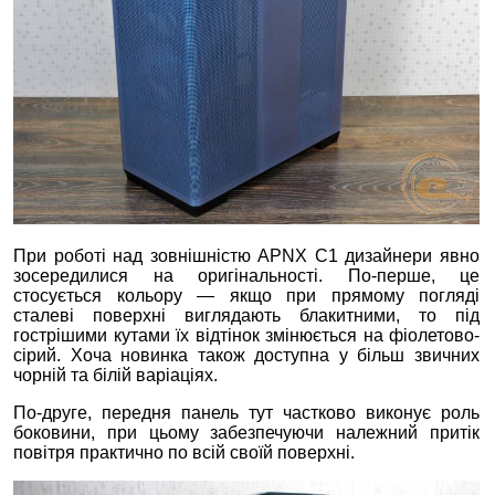
При роботі над зовнішністю APNX C1 дизайнери явно
зосередилися на оригінальності. По-перше, це
стосується кольору — якщо при прямому погляді
сталеві поверхні виглядають блакитними, то під
гострішими кутами їх відтінок змінюється на фіолетово-
сірий. Хоча новинка також доступна у більш звичних
чорній та білій варіаціях.
По-друге, передня панель тут частково виконує роль
боковини, при цьому забезпечуючи належний притік
повітря практично по всій своїй поверхні.