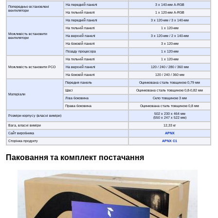
На передній панелі
3 х 140-мм A-RGB
Попередньо встановлені
вентилятори
На тильній панелі
1 х 120-мм A-RGB
На передній панелі
3 х 120-мм / 3 х 140-мм
На тильній панелі
1 х 120-мм
Можливість встановити
На верхній панелі
3 х 120-мм / 2 х 140-мм
вентилятори
На боковій панелі
3 х 120-мм
Позаду процесора
1 х 120-мм
На тильній панелі
1 х 120-мм
Можливість встановити РСО
На верхній панелі
120 / 240 / 280 / 360 мм
На боковій панелі
120 / 240 / 360 мм
Передня панель
Оцинкована сталь товщиною 0,79 мм
Шасі
Оцинкована сталь товщиною 0,8-0,82 мм
Матеріали
Ліва боковина
Скло товщиною 3 мм
Права боковина
Оцинкована сталь товщиною 0,8 мм
502 х 230 х 464 мм
Розміри корпусу (власні виміри)
(550 х 247 х 522 мм)
Вага, власні виміри
12,33 кг
Сайт виробника
APNX
Сторінка продукту
APNX C1
Паковання та комплект постачання