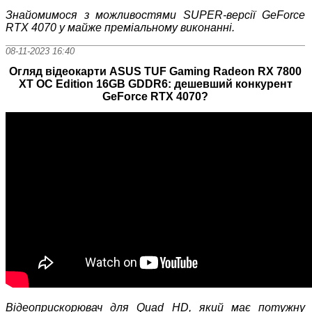
Знайомимося з можливостями SUPER-версії GeForce
RTX 4070 у майже преміальному виконанні.
08-11-2023 16:40
Огляд відеокарти ASUS TUF Gaming Radeon RX 7800
XT OC Edition 16GB GDDR6: дешевший конкурент
GeForce RTX 4070?
Відеоприскорювач для Quad HD, який має потужну