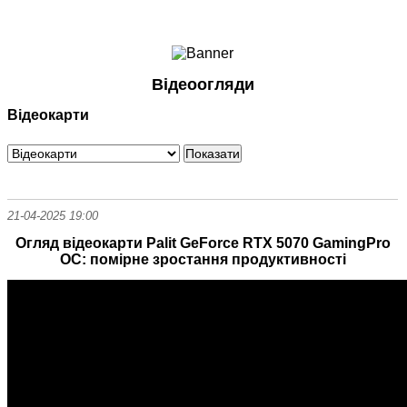
Ноутбуки і Планшети
Смартфони
Комунікації
Відеоогляди
Периферія
Відеокарти
Автоелектроніка
Програмне забезпечення
Ігри
21-04-2025 19:00
Огляд відеокарти Palit GeForce RTX 5070 GamingPro
OC: помірне зростання продуктивності