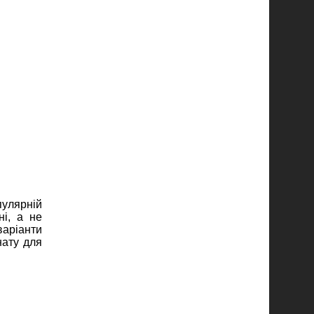
пулярній
ні, а не
варіанти
нату для