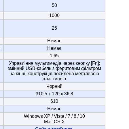
50
1000
26
Немає
в
Немає
1,65
Управління мультимедіа через кнопку [Fn];
змінний USB-кабель з феритовим фільтром
на кінці; конструкція посилена металевою
пластиною
Чорний
310,5 х 120 х 36,8
610
Немає
Windows ХP / Vista / 7 / 8 / 10
Mac OS X