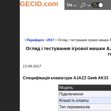
GECID.com
ua
::>
Периферія
>
2017
> Огляд і тестування ігрової мишки 
Огляд і тестування ігрової мишки 
г
13-09-2017
Специфікація клавіатури
AJAZZ Geek AK33
Модель
Підключення
Кількість клавіш
Тип перемикачів