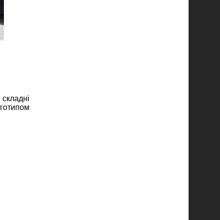
 складні
оготипом