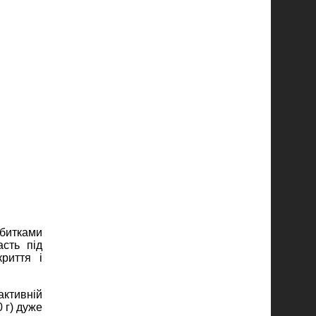
дбитками
асть під
риття і
активній
0 г) дуже