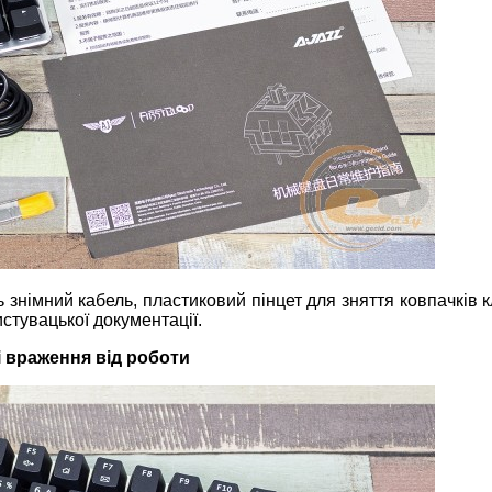
знімний кабель, пластиковий пінцет для зняття ковпачків к
истувацької документації.
і враження від роботи