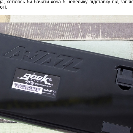
а, хотілось би бачити хоча б невелику підставку під зап'яс
оті.