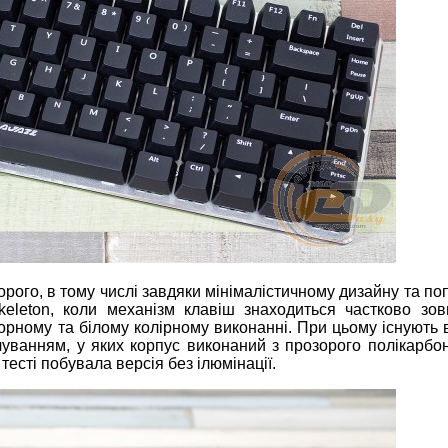
рого, в тому числі завдяки мінімалістичному дизайну та по
skeleton, коли механізм клавіш знаходиться частково зов
орному та білому колірному виконанні. При цьому існують 
ічуванням, у яких корпус виконаний з прозорого полікарбо
 тесті побувала версія без ілюмінації.