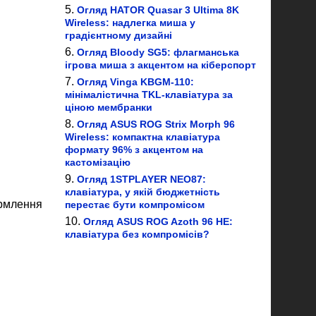
Огляд HATOR Quasar 3 Ultima 8K
Wireless: надлегка миша у
градієнтному дизайні
Огляд Bloody SG5: флагманська
ігрова миша з акцентом на кіберспорт
Огляд Vinga KBGM-110:
мінімалістична TKL-клавіатура за
ціною мембранки
Огляд ASUS ROG Strix Morph 96
Wireless: компактна клавіатура
формату 96% з акцентом на
кастомізацію
Огляд 1STPLAYER NEO87:
клавіатура, у якій бюджетність
ормлення
перестає бути компромісом
Огляд ASUS ROG Azoth 96 HE:
клавіатура без компромісів?