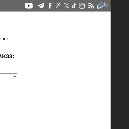
ї
AK33: