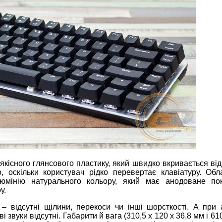
кісного глянсового пластику, який швидко вкривається ві
, оскільки користувач рідко перевертає клавіатуру. Обл
юмінію натурального кольору, який має анодоване пок
у.
– відсутні щілини, перекоси чи інші шорсткості. А при 
 звуки відсутні. Габарити й вага (310,5 х 120 х 36,8 мм і 61