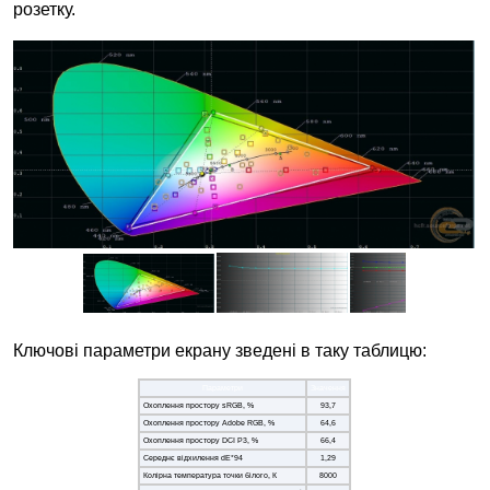
розетку.
Ключові параметри екрану зведені в таку таблицю:
Параметри
Значення
Охоплення простору sRGB, %
93,7
Охоплення простору Adobe RGB, %
64,6
Охоплення простору DCI P3, %
66,4
Середнє відхилення dE*94
1,29
Колірна температура точки білого, К
8000