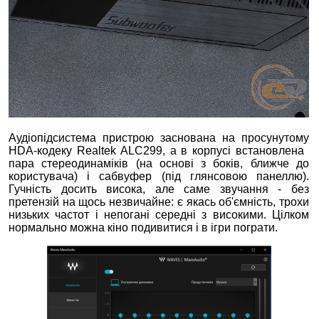
Аудіопідсистема пристрою заснована на просунутому
HDA-кодеку Realtek ALC299, а в корпусі встановлена ​​
пара стереодинаміків (на основі з боків, ближче до
користувача) і сабвуфер (під глянсовою панеллю).
Гучність досить висока, але саме звучання - без
претензій на щось незвичайне: є якась об'ємність, трохи
низьких частот і непогані середні з високими. Цілком
нормально можна кіно подивитися і в ігри пограти.