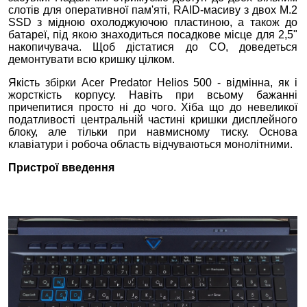
слотів для оперативної пам'яті, RAID-масиву з двох M.2
SSD з мідною охолоджуючою пластиною, а також до
батареї, під якою знаходиться посадкове місце для 2,5"
накопичувача. Щоб дістатися до СО, доведеться
демонтувати всю кришку цілком.
Якість збірки Acer Predator Helios 500 - відмінна, як і
жорсткість корпусу. Навіть при всьому бажанні
причепитися просто ні до чого. Хіба що до невеликої
податливості центральній частині кришки дисплейного
блоку, але тільки при навмисному тиску. Основа
клавіатури і робоча область відчуваються монолітними.
Пристрої введення