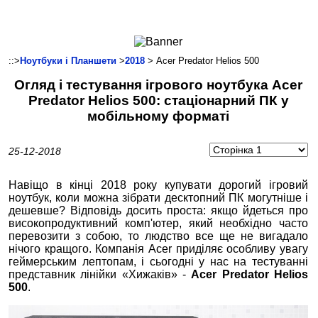
Ноутбуки і Планшети
Смартфони
Комунікації
::>
Ноутбуки і Планшети
>
2018
> Acer Predator Helios 500
Периферія
Огляд і тестування ігрового ноутбука Acer
Автоелектроніка
Predator Helios 500: стаціонарний ПК у
Програмне забезпечення
мобільному форматі
Ігри
25-12-2018
Навіщо в кінці 2018 року купувати дорогий ігровий
ноутбук, коли можна зібрати десктопний ПК могутніше і
дешевше? Відповідь досить проста: якщо йдеться про
високопродуктивний комп'ютер, який необхідно часто
перевозити з собою, то людство все ще не вигадало
нічого кращого. Компанія Acer приділяє особливу увагу
геймерським лептопам, і сьогодні у нас на тестуванні
представник лінійки «Хижаків» -
Acer Predator Helios
500
.