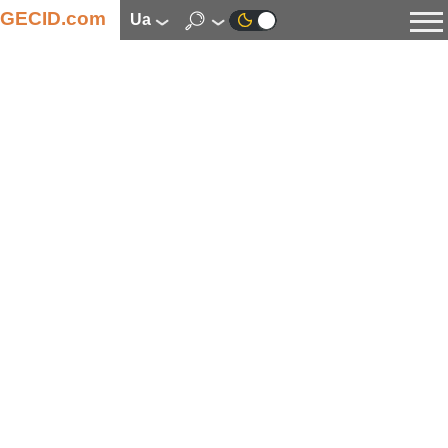
GECID.com
ua
Новини
Відео
Огляди
Цифрова індустрія
Процесори
Оперативна пам’ять
Материнські плати
Відеокарти
Системи охолодження
Накопичувачі
Корпуси
Джерела живлення
Мультимедіа
Цифрове фото та відео
Монітори