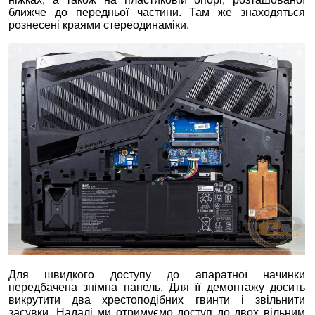
ближче до передньої частини. Там же знаходяться
рознесені краями стереодинаміки.
Для швидкого доступу до апаратної начинки
передбачена знімна панель. Для її демонтажу досить
викрутити два хрестоподібних гвинти і звільнити
засувки. Надалі ми отримуємо доступ до двох вільним