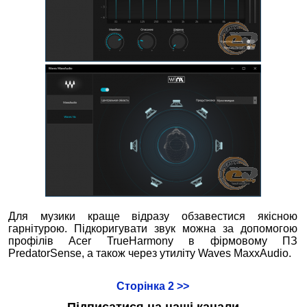
Для музики краще відразу обзавестися якісною
гарнітурою. Підкоригувати звук можна за допомогою
профілів Acer TrueHarmony в фірмовому ПЗ
PredatorSense, а також через утиліту Waves MaxxAudio.
Сторінка 2 >>
Підписатися на наші канали