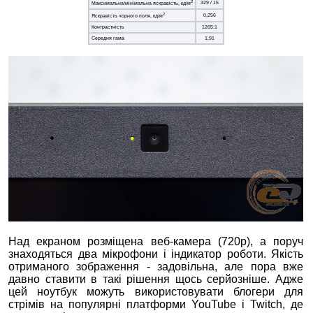
2
329 / 15
Максимальна/мінімальна яскравість, кд/м
2
0,256
Яскравість чорного поля, кд/м
Контрастність
1265:1
Середня гама
1,91
Над екраном розміщена веб-камера (720p), а поруч
знаходяться два мікрофони і індикатор роботи. Якість
отриманого зображення - задовільна, але пора вже
давно ставити в такі рішення щось серйозніше. Адже
цей ноутбук можуть використовувати блогери для
стрімів на популярні платформи YouTube і Twitch, де