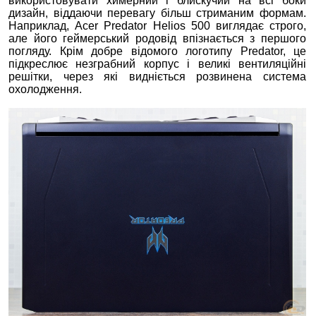
використовувати химерний і блискучий на всі боки
дизайн, віддаючи перевагу більш стриманим формам.
Наприклад, Acer Predator Helios 500 виглядає строго,
але його геймерський родовід впізнається з першого
погляду. Крім добре відомого логотипу Predator, це
підкреслює незграбний корпус і великі вентиляційні
решітки, через які видніється розвинена система
охолодження.