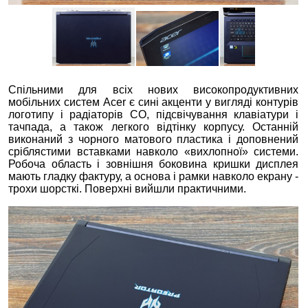
Спільними для всіх нових високопродуктивних
мобільних систем Acer є сині акценти у вигляді контурів
логотипу і радіаторів СО, підсвічування клавіатури і
тачпада, а також легкого відтінку корпусу. Останній
виконаний з чорного матового пластика і доповнений
сріблястими вставками навколо «вихлопної» системи.
Робоча область і зовнішня боковина кришки дисплея
мають гладку фактуру, а основа і рамки навколо екрану -
трохи шорсткі. Поверхні вийшли практичними.