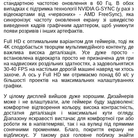
стандартною частотою оновлення в 60 Гц. В обох
випадках є підтримка технології NVIDIA G-SYNC (у разі з
відеокартами від «червоних» - AMD FreeSync), яка
синхронізує частоту оновлення екрану зі швидкістю
виведення кадрів графічним адаптером, щоб уникнути
появи розривів і інших артефактів.
Full HD є оптимальним варіантом для геймерів, тоді як
4K сподобається творцям мультимедійного контенту, де
важлива висока деталізація. Усе дуже просто -
встановлена ​​відеокарта просто не призначена для гри
на надвисоких роздільних здатностях, а задовольнятися
30-40 FPS на настільки дорогій машині навряд чи хтось
захоче. А ось у Full HD ми отримаємо понад 60 к/с у
більшості проектів на максимальних налаштуваннях
графіки.
У цілому дисплей вийшов дуже хорошим. Дизайнерів
може і не влаштувати, але геймери буду задоволені:
комфортне відтворення кольору, висока контрастність,
достатня деталізація і максимальні кути огляду.
Діапазону яскравості вистачає для комфортної гри або
роботи як в напівтемряві, так і на вулиці під прямими
сонячними променями. Благо, покриття екрану не
відблискує. У такому разі головне поблизу знайти