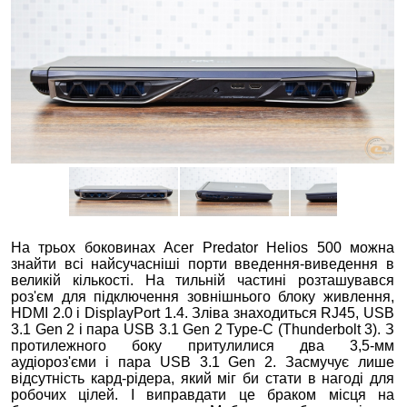
На трьох боковинах Acer Predator Helios 500 можна
знайти всі найсучасніші порти введення-виведення в
великій кількості. На тильній частині розташувався
роз'єм для підключення зовнішнього блоку живлення,
HDMI 2.0 і DisplayPort 1.4. Зліва знаходиться RJ45, USB
3.1 Gen 2 і пара USB 3.1 Gen 2 Type-C (Thunderbolt 3). З
протилежного боку притулилися два 3,5-мм
аудіороз'єми і пара USB 3.1 Gen 2. Засмучує лише
відсутність кард-рідера, який міг би стати в нагоді для
робочих цілей. І виправдати це браком місця на