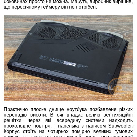
боковинах просто не можна. Мабуть, виробник вирішив,
що пересічному геймеру він не потрібен.
Практично плоске днище ноутбука позбавлене різких
перепадів висоти. В очі впадає великі вентиляційні
решітки, через які всередину системи надходить
прохолодне повітря, і панелька з написом Subwoofer.
Корпус стоїть на чотирьох помірно великих гумових
ніжках, а також на пластиковій опорі, розташованої