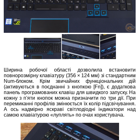
Ширина робочої області дозволила встановити
повнорозмірну клавіатуру (356 × 124 мм) зі стандартним
Num-блоком. Крім звичайних функціональних дій
(активуються в поєднанні з кнопкою [Fn]), є додаткова
панель програмованих клавіш для швидкого запуску. На
кожну з п'яти кнопок можна призначити по три дії. При
перемиканні профілів змінюється їх колір підсвічування.
А ось надмірно яскраві світлодіодні індикатори над
самою клавіатурою «луплять» по очах користувача.