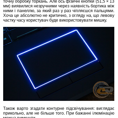
точну обробку торкань. Але ось фізичні кнопки (51,5 × 13
мм) виявилися незручними через наявність бортика між
ними і панеллю, за який раз у раз чіпляєшся пальцями.
Хоча це абсолютно не критично, з огляду на, що левову
частку часу користувач буде використовувати мишку.
Також варто згадати контурне підсвічування: виглядає
прикольно, але не більше того. При бажанні ілюмінацію
можна вимкнути.