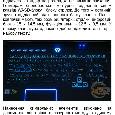
віддачею. Стандартна розкладка не вимагає звикання.
Геймерам сподобається контурне виділення синім
клавіш WASD-блоку і блоку стрілок. До того ж останній
зручно відділений від основного блоку клавіш. Плоскі
ковпачки мають такі розміри: літерні, стрілки, цифровий
блок - 15 х 14,5 мм, функціональні - 12,5 х 9,5 мм. У
цілому клавіатура однаково добре підходить для ігор і
набору тексту.
Нанесення символьних елементів виконано за
допомогою довговічного лазерного методу в єдиному