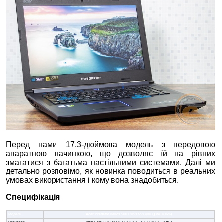
Перед нами 17,3-дюймова модель з передовою
апаратною начинкою, що дозволяє їй на рівних
змагатися з багатьма настільними системами. Далі ми
детально розповімо, як новинка поводиться в реальних
умовах використання і кому вона знадобиться.
Специфікація
Модель
Acer Predator Helios 500 PH517-51
(NH.Q3NEU.026)
Процесор
Intel Core i7-8750H (6 / 12 х 2,2 – 4,1 ГГц; L3 – 9 МБ)