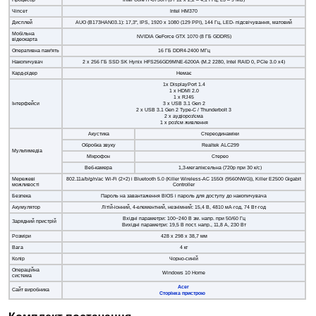
Чіпсет
Intel HM370
Дисплей
AUO (B173HAN03.1): 17,3", IPS, 1920 x 1080 (129 PPI), 144 Гц, LED- підсвічування, матовий
Мобільна
NVIDIA GeForce GTX 1070 (8 ГБ GDDR5)
відеокарта
Оперативна пам'ять
16 ГБ DDR4-2400 МГц
Накопичувач
2 х 256 ГБ SSD SK Hynix HFS256GD9MNE-6200A (M.2 2280, Intel RAID 0, PCIe 3.0 х4)
Кард-рідер
Немає
1x DisplayPort 1.4
1 x HDMI 2.0
1 x RJ45
Інтерфейси
3 x USB 3.1 Gen 2
2 x USB 3.1 Gen 2 Type-C / Thunderbolt 3
2 x аудіороз'єма
1 x роз'єм живлення
Акустика
Стереодинаміки
Обробка звуку
Realtek ALC299
Мультимедіа
Мікрофон
Стерео
Веб-камера
1,3-мегапіксельна (720p при 30 к/с)
Мережеві
802.11а/b/g/n/ас Wi-Fi (2×2) і Bluetooth 5.0 (Killer Wireless-AC 1550i (9560NWG)), Killer E2500 Gigabit
можливості
Controller
Безпека
Пароль на завантаження BIOS і пароль для доступу до накопичувача
Акумулятор
Літій-іонний, 4-елементний, незнімний: 15,4 В, 4810 мА·год, 74 Вт·год
Вхідні параметри: 100~240 В зм. напр. при 50/60 Гц
Зарядний пристрій
Вихідні параметри: 19,5 В пост. напр., 11,8 A, 230 Вт
Розміри
428 x 298 x 38,7 мм
Вага
4 кг
Колір
Чорно-синій
Операційна
Windows 10 Home
система
Acer
Сайт виробника
Сторінка пристрою