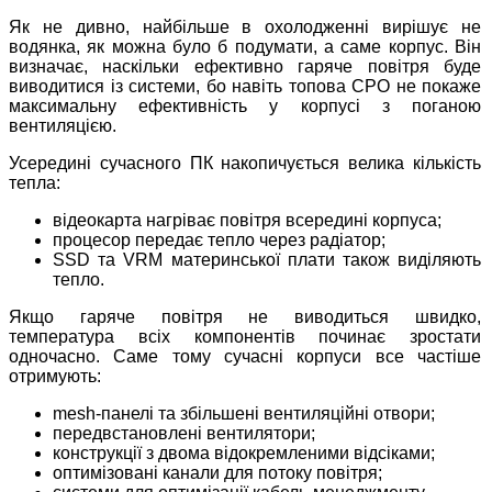
Як не дивно, найбільше в охолодженні вирішує не
водянка, як можна було б подумати, а саме корпус. Він
визначає, наскільки ефективно гаряче повітря буде
виводитися із системи, бо навіть топова СРО не покаже
максимальну ефективність у корпусі з поганою
вентиляцією.
Усередині сучасного ПК накопичується велика кількість
тепла:
відеокарта нагріває повітря всередині корпуса;
процесор передає тепло через радіатор;
SSD та VRM материнської плати також виділяють
тепло.
Якщо гаряче повітря не виводиться швидко,
температура всіх компонентів починає зростати
одночасно. Саме тому сучасні корпуси все частіше
отримують:
mesh-панелі та збільшені вентиляційні отвори;
передвстановлені вентилятори;
конструкції з двома відокремленими відсіками;
оптимізовані канали для потоку повітря;