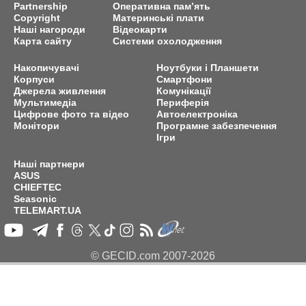
Partnership
Оперативна пам’ять
Copyright
Материнські плати
Наші нагороди
Відеокарти
Карта сайту
Системи охолодження
Накопичувачі
Ноутбуки і Планшети
Корпуси
Смартфони
Джерела живлення
Комунікації
Мультимедіа
Периферія
Цифрове фото та відео
Автоелектроніка
Монітори
Програмне забезпечення
Ігри
Наші партнери
ASUS
CHIEFTEC
Seasonic
TELEMART.UA
© GECID.com 2007-2026