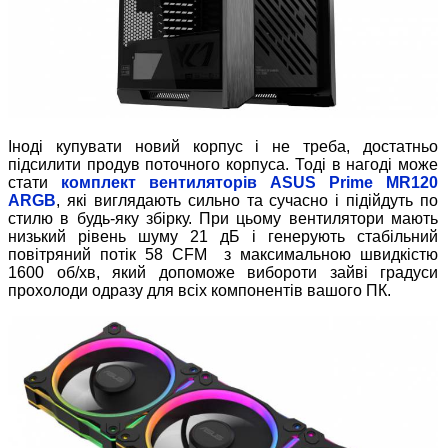
Іноді купувати новий корпус і не треба, достатньо
підсилити продув поточного корпуса. Тоді в нагоді може
стати
комплект вентиляторів
ASUS Prime MR120
ARGB
, які виглядають сильно та сучасно і підійдуть по
стилю в будь-яку збірку. При цьому вентилятори мають
низький рівень шуму 21 дБ і генерують стабільний
повітряний потік 58 CFM з максимальною швидкістю
1600 об/хв, який допоможе вибороти зайві градуси
прохолоди одразу для всіх компонентів вашого ПК.