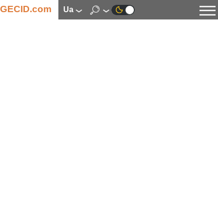
GECID.com
ua
Новини
Відео
Огляди
Цифрова індустрія
Процесори
Оперативна пам’ять
Материнські плати
Відеокарти
Системи охолодження
Накопичувачі
Корпуси
Джерела живлення
Мультимедіа
Цифрове фото та відео
Монітори