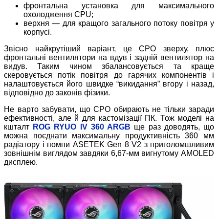
фронтальна установка для максимального
охолодження CPU;
верхня — для кращого загального потоку повітря у
корпусі.
Звісно найкрутіший варіант, це СРО зверху, плюс
фронтальні вентилятори на вдув і задній вентилятор на
видув. Таким чином збалансовується та краще
скеровується потік повітря до гарячих компонентів і
налаштовується його швидке “викидання” вгору і назад,
відповідно до законів фізики.
Не варто забувати, що СРО обирають не тільки заради
ефективності, але й для кастомізації ПК. Тож моделі на
кшталт
ROG RYUO IV 360 ARGB
ще раз доводять, що
можна поєднати максимальну продуктивність 360 мм
радіатору і помпи ASETEK Gen 8 V2 з приголомшливим
зовнішнім виглядом завдяки 6,67-мм вигнутому AMOLED
дисплею.